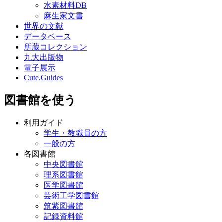
水素材料DB
麻生家文書
世界の文献
データベース
所蔵コレクション
九大出版物
電子展示
Cute.Guides
図書館を使う
利用ガイド
学生・教職員の方
一般の方
各図書館
中央図書館
理系図書館
医学図書館
芸術工学図書館
筑紫図書館
記録資料館