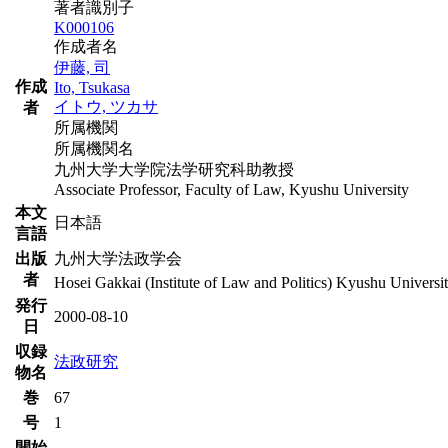
著者識別子
K000106
作成者名
伊藤, 司
作成
Ito, Tsukasa
イトウ, ツカサ
者
所属機関
所属機関名
九州大学大学院法学研究科助教授
Associate Professor, Faculty of Law, Kyushu University
本文
日本語
言語
出版
九州大学法政学会
者
Hosei Gakkai (Institute of Law and Politics) Kyushu Universi
発行
2000-08-10
日
収録
法政研究
物名
巻
67
号
1
開始