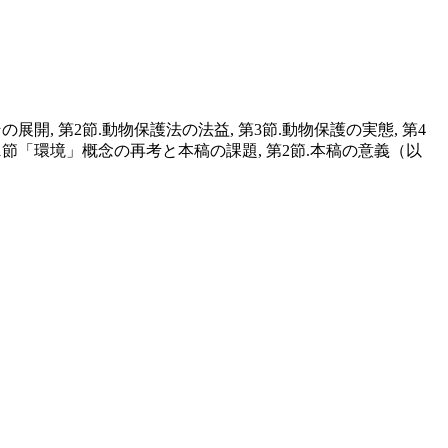
開, 第2節.動物保護法の法益, 第3節.動物保護の実態, 第4
第1節「環境」概念の再考と本稿の課題, 第2節.本稿の意義（以