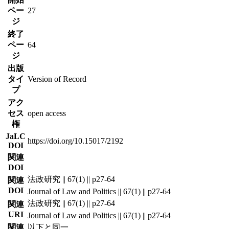
ペー
27
ジ
終了
ペー
64
ジ
出版
タイ
Version of Record
プ
アク
セス
open access
権
JaLC
https://doi.org/10.15017/2192
DOI
関連
DOI
法政研究 || 67(1) || p27-64
関連
DOI
Journal of Law and Politics || 67(1) || p27-64
法政研究 || 67(1) || p27-64
関連
URI
Journal of Law and Politics || 67(1) || p27-64
関連
以下と同一