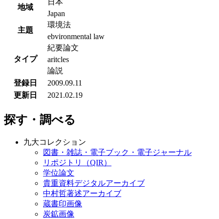
日本
地域
Japan
環境法
主題
ebvironmental law
紀要論文
タイプ
aritcles
論説
登録日
2009.09.11
更新日
2021.02.19
探す・調べる
九大コレクション
図書・雑誌・電子ブック・電子ジャーナル
リポジトリ（QIR）
学位論文
貴重資料デジタルアーカイブ
中村哲著述アーカイブ
蔵書印画像
炭鉱画像