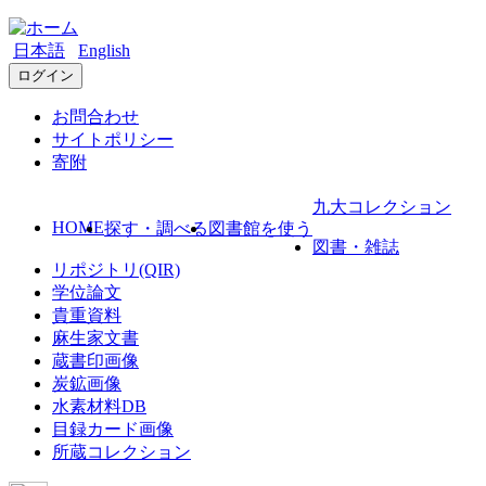
日本語
English
ログイン
お問合わせ
サイトポリシー
寄附
九大コレクション
HOME
探す・調べる
図書館を使う
図書・雑誌
リポジトリ(QIR)
学位論文
貴重資料
麻生家文書
蔵書印画像
炭鉱画像
水素材料DB
目録カード画像
所蔵コレクション