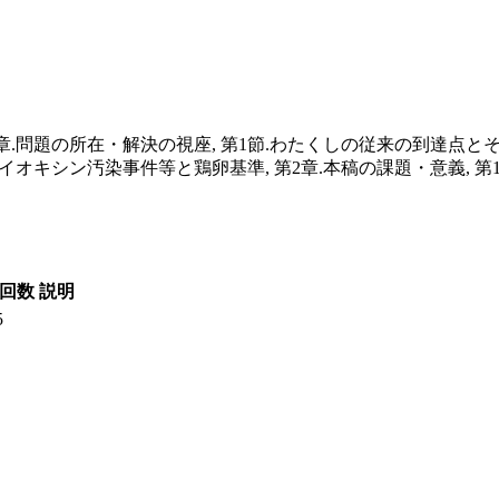
.問題の所在・解決の視座, 第1節.わたくしの従来の到達点とその展
イオキシン汚染事件等と鶏卵基準, 第2章.本稿の課題・意義, 
回数
説明
5