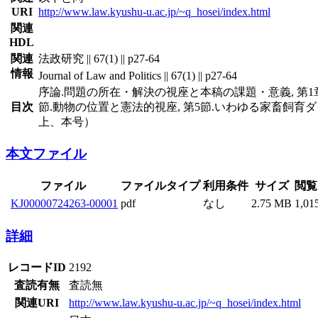
URI
http://www.law.kyushu-u.ac.jp/~q_hosei/index.html
関連
HDL
関連
法政研究 || 67(1) || p27-64
情報
Journal of Law and Politics || 67(1) || p27-64
序論.問題の所在・解決の視座と本稿の課題・意義, 第1章
目次
節.動物の位置と憲法的視座, 第5節.いわゆる家畜飼育ダ
上、本号）
本文ファイル
ファイル
ファイルタイプ
利用条件
サイズ
閲覧
KJ00000724263-00001
pdf
なし
2.75 MB
1,01
詳細
レコードID
2192
査読有無
査読無
関連URI
http://www.law.kyushu-u.ac.jp/~q_hosei/index.html