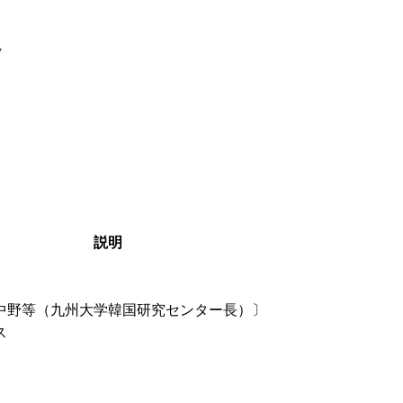
y
説明
中野等（九州大学韓国研究センター長）〕
ス