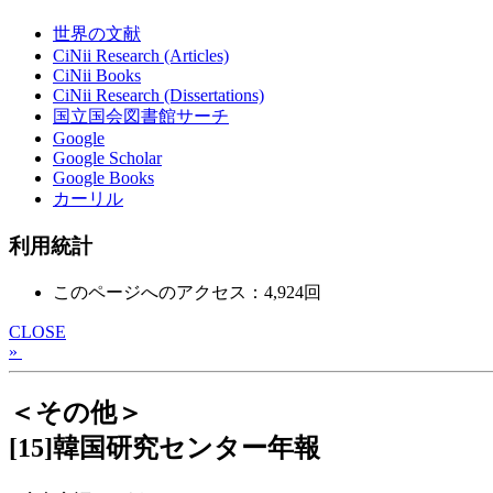
世界の文献
CiNii Research (Articles)
CiNii Books
CiNii Research (Dissertations)
国立国会図書館サーチ
Google
Google Scholar
Google Books
カーリル
利用統計
このページへのアクセス：4,924回
CLOSE
»
＜その他＞
[15]韓国研究センター年報