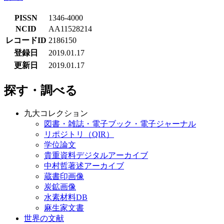
PISSN
1346-4000
NCID
AA11528214
レコードID
2186150
登録日
2019.01.17
更新日
2019.01.17
探す・調べる
九大コレクション
図書・雑誌・電子ブック・電子ジャーナル
リポジトリ（QIR）
学位論文
貴重資料デジタルアーカイブ
中村哲著述アーカイブ
蔵書印画像
炭鉱画像
水素材料DB
麻生家文書
世界の文献