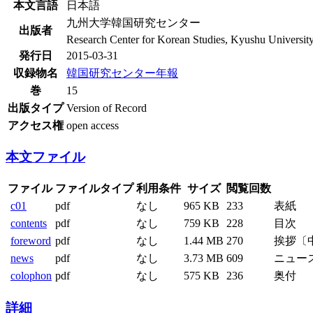
本文言語
日本語
九州大学韓国研究センター
出版者
Research Center for Korean Studies, Kyushu Universit
発行日
2015-03-31
収録物名
韓国研究センター年報
巻
15
出版タイプ
Version of Record
アクセス権
open access
本文ファイル
ファイル
ファイルタイプ
利用条件
サイズ
閲覧回数
c01
pdf
なし
965 KB
233
表紙
contents
pdf
なし
759 KB
228
目次
foreword
pdf
なし
1.44 MB
270
挨拶〔
news
pdf
なし
3.73 MB
609
ニュー
colophon
pdf
なし
575 KB
236
奥付
詳細