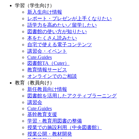
学習（学生向け）
新入生向け情報
レポート・プレゼンが上手くなりたい
語学力を高めたい／留学したい
図書館の使い方が知りたい
本をたくさん読みたい
自宅で使える電子コンテンツ
講習会・イベント
Cute.Guides
図書館TA（Cuter）
教育情報サービス
オンラインでのご相談
教育（教員向け）
新任教員向け情報
図書館を活用したアクティブラーニング
講習会
Cute.Guides
基幹教育支援
学習・教育用図書の整備
授業での施設利用（中央図書館）
授業公開・教材開発