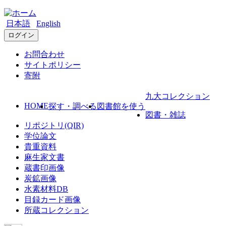
日本語
English
ログイン
お問合わせ
サイトポリシー
寄附
九大コレクション
HOME
探す・調べる
図書館を使う
図書・雑誌
リポジトリ(QIR)
学位論文
貴重資料
麻生家文書
蔵書印画像
炭鉱画像
水素材料DB
目録カード画像
所蔵コレクション