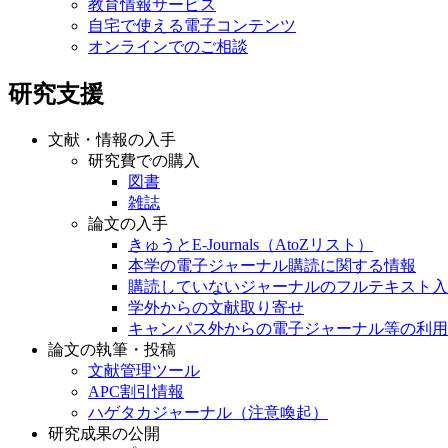
教育情報サービス
自宅で使える電子コンテンツ
オンラインでのご相談
研究支援
文献・情報の入手
研究費での購入
図書
雑誌
論文の入手
きゅうとE-Journals（AtoZリスト）
本学の電子ジャーナル購読に関する情報
購読していないジャーナルのフルテキスト入
学外からの文献取り寄せ
キャンパス外からの電子ジャーナル等の利用
論文の執筆・投稿
文献管理ツール
APC割引情報
ハゲタカジャーナル（注意喚起）
研究成果の公開