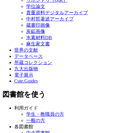
リポジトリ（QIR）
学位論文
貴重資料デジタルアーカイブ
中村哲著述アーカイブ
蔵書印画像
炭鉱画像
水素材料DB
麻生家文書
世界の文献
データベース
所蔵コレクション
九大出版物
電子展示
Cute.Guides
図書館を使う
利用ガイド
学生・教職員の方
一般の方
各図書館
中央図書館