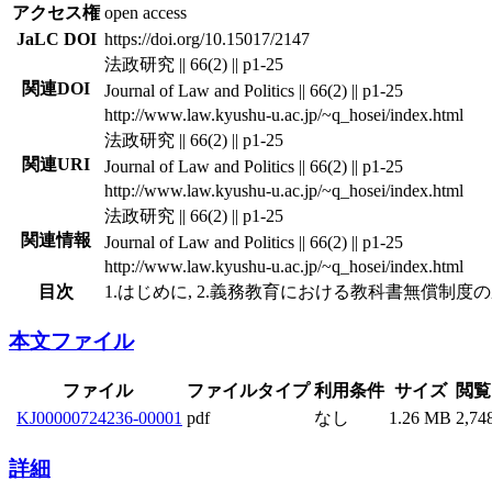
アクセス権
open access
JaLC DOI
https://doi.org/10.15017/2147
法政研究 || 66(2) || p1-25
関連DOI
Journal of Law and Politics || 66(2) || p1-25
http://www.law.kyushu-u.ac.jp/~q_hosei/index.html
法政研究 || 66(2) || p1-25
関連URI
Journal of Law and Politics || 66(2) || p1-25
http://www.law.kyushu-u.ac.jp/~q_hosei/index.html
法政研究 || 66(2) || p1-25
関連情報
Journal of Law and Politics || 66(2) || p1-25
http://www.law.kyushu-u.ac.jp/~q_hosei/index.html
目次
1.はじめに, 2.義務教育における教科書無償制度の
本文ファイル
ファイル
ファイルタイプ
利用条件
サイズ
閲覧
KJ00000724236-00001
pdf
なし
1.26 MB
2,74
詳細