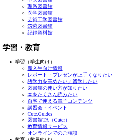
理系図書館
医学図書館
芸術工学図書館
筑紫図書館
記録資料館
学習・教育
学習（学生向け）
新入生向け情報
レポート・プレゼンが上手くなりたい
語学力を高めたい／留学したい
図書館の使い方が知りたい
本をたくさん読みたい
自宅で使える電子コンテンツ
講習会・イベント
Cute.Guides
図書館TA（Cuter）
教育情報サービス
オンラインでのご相談
教育（教員向け）