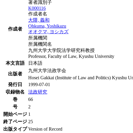
著者識別子
K000116
作成者名
大隈, 義和
Ohkuma, Yoshikazu
作成者
オオクマ, ヨシカズ
所属機関
所属機関名
九州大学大学院法学研究科教授
Professor, Faculty of Law, Kyushu University
本文言語
日本語
九州大学法政学会
出版者
Hosei Gakkai (Institute of Law and Politics) Kyushu Un
発行日
1999-07-01
収録物名
法政研究
巻
66
号
2
開始ページ
1
終了ページ
25
出版タイプ
Version of Record