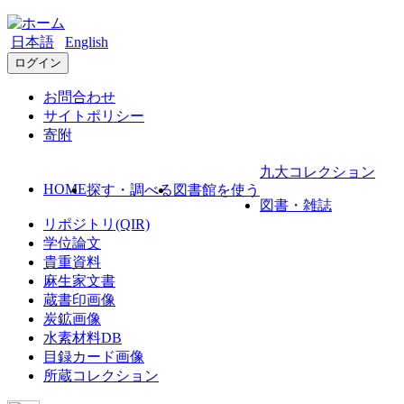
日本語
English
ログイン
お問合わせ
サイトポリシー
寄附
九大コレクション
HOME
探す・調べる
図書館を使う
図書・雑誌
リポジトリ(QIR)
学位論文
貴重資料
麻生家文書
蔵書印画像
炭鉱画像
水素材料DB
目録カード画像
所蔵コレクション