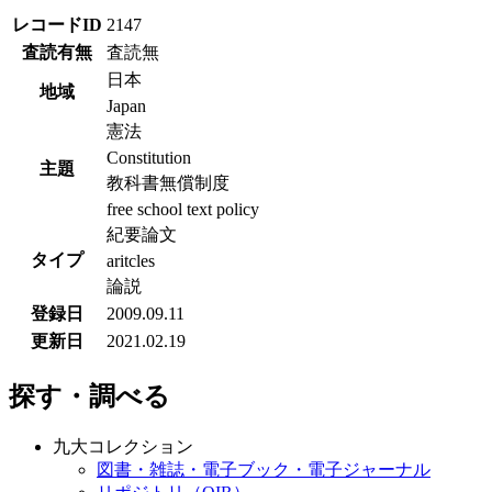
レコードID
2147
査読有無
査読無
日本
地域
Japan
憲法
Constitution
主題
教科書無償制度
free school text policy
紀要論文
タイプ
aritcles
論説
登録日
2009.09.11
更新日
2021.02.19
探す・調べる
九大コレクション
図書・雑誌・電子ブック・電子ジャーナル