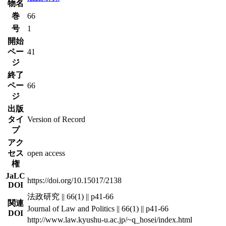
物名
巻
66
号
1
開始
ペー
41
ジ
終了
ペー
66
ジ
出版
タイ
Version of Record
プ
アク
セス
open access
権
JaLC
https://doi.org/10.15017/2138
DOI
法政研究 || 66(1) || p41-66
関連
Journal of Law and Politics || 66(1) || p41-66
DOI
http://www.law.kyushu-u.ac.jp/~q_hosei/index.html