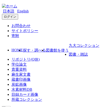
日本語
English
ログイン
お問合わせ
サイトポリシー
寄附
九大コレクション
HOME
探す・調べる
図書館を使う
図書・雑誌
リポジトリ(QIR)
学位論文
貴重資料
麻生家文書
蔵書印画像
炭鉱画像
水素材料DB
目録カード画像
所蔵コレクション