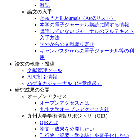
雑誌
論文の入手
きゅうとE-Journals（AtoZリスト）
本学の電子ジャーナル購読に関する情報
購読していないジャーナルのフルテキスト
入手方法
学外からの文献取り寄せ
キャンパス外からの電子ジャーナル等の利
用
論文の執筆・投稿
文献管理ツール
APC割引情報
ハゲタカジャーナル（注意喚起）
研究成果の公開
オープンアクセス
オープンアクセスとは
九州大学オープンアクセス方針
九州大学学術情報リポジトリ（QIR）
QIRとは
論文・成果を公開したい
刊行物（紀要・学会誌）を電子化したい