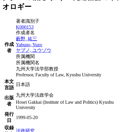
オロギー
著者識別子
K000153
作成者名
藪野, 祐三
作成
Yabuno, Yuzo
ヤブノ, ユウゾウ
者
所属機関
所属機関名
九州大学法学部教授
Professor, Faculty of Law, Kyushu University
本文
日本語
言語
九州大学法政学会
出版
Hosei Gakkai (Institute of Law and Politics) Kyushu
者
University
発行
1999-05-20
日
収録
法政研究