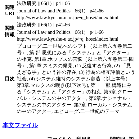
法政研究 || 66(1) || p41-66
関連
Journal of Law and Politics || 66(1) || p41-66
URI
http://www.law.kyushu-u.ac.jp/~q_hosei/index.html
法政研究 || 66(1) || p41-66
関連
Journal of Law and Politics || 66(1) || p41-66
情報
http://www.law.kyushu-u.ac.jp/~q_hosei/index.html
プロローグ.二一世紀へのシフト（以上第六五巻第二
号）, 第I部.思想にみる「システム」と「アクター」
の相克, 第1章.ホッブスの苦悩（以上第六五巻第三-四
号）, 第2章.スミスの発見, (1).反復する行為, (2).「見
えざる手」という神の存在, (3).行為の相互評価という
目次
社会, (4).システム維持のシステム創造（以上本号）,
第3章.マルクスの嘆き(以下次号), 第ＩＩ部,構造にみ
る「システム」と「アクター」の相克, 第5章.グロー
バル・システムの中のアクター, 第6章.ナショナル・
システムの中のアクター, 第7章.ローカル・システム
の中のアクター, エピローグ.二一世紀のテーマ
本文ファイル