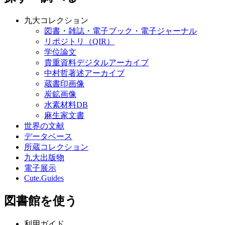
九大コレクション
図書・雑誌・電子ブック・電子ジャーナル
リポジトリ（QIR）
学位論文
貴重資料デジタルアーカイブ
中村哲著述アーカイブ
蔵書印画像
炭鉱画像
水素材料DB
麻生家文書
世界の文献
データベース
所蔵コレクション
九大出版物
電子展示
Cute.Guides
図書館を使う
利用ガイド