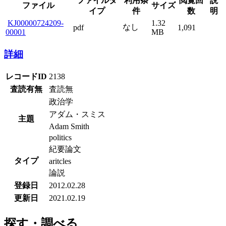
ファイルタ
利用条
閲覧回
説
ファイル
サイズ
イプ
件
数
明
KJ00000724209-
1.32
なし
pdf
1,091
00001
MB
詳細
レコードID
2138
査読有無
査読無
政治学
アダム・スミス
主題
Adam Smith
politics
紀要論文
タイプ
aritcles
論説
登録日
2012.02.28
更新日
2021.02.19
探す・調べる