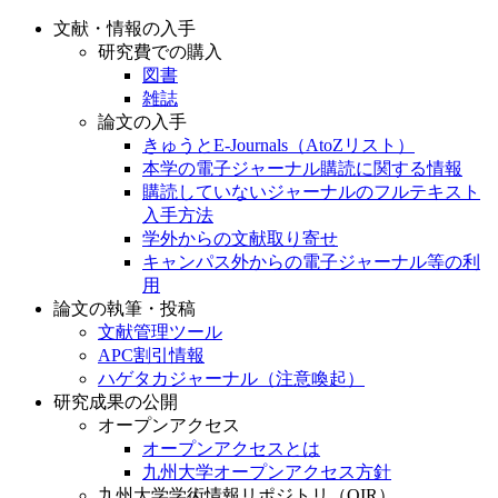
文献・情報の入手
研究費での購入
図書
雑誌
論文の入手
きゅうとE-Journals（AtoZリスト）
本学の電子ジャーナル購読に関する情報
購読していないジャーナルのフルテキスト
入手方法
学外からの文献取り寄せ
キャンパス外からの電子ジャーナル等の利
用
論文の執筆・投稿
文献管理ツール
APC割引情報
ハゲタカジャーナル（注意喚起）
研究成果の公開
オープンアクセス
オープンアクセスとは
九州大学オープンアクセス方針
九州大学学術情報リポジトリ（QIR）