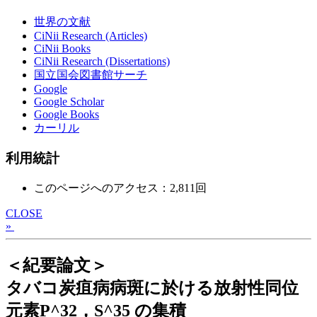
世界の文献
CiNii Research (Articles)
CiNii Books
CiNii Research (Dissertations)
国立国会図書館サーチ
Google
Google Scholar
Google Books
カーリル
利用統計
このページへのアクセス：2,811回
CLOSE
»
＜紀要論文＞
タバコ炭疽病病斑に於ける放射性同位
元素P^32，S^35 の集積