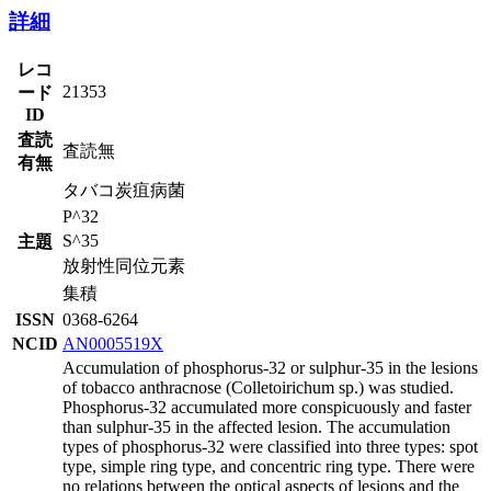
詳細
レコ
21353
ード
ID
査読
査読無
有無
タバコ炭疽病菌
P^32
S^35
主題
放射性同位元素
集積
ISSN
0368-6264
NCID
AN0005519X
Accumulation of phosphorus-32 or sulphur-35 in the lesions
of tobacco anthracnose (Colletoirichum sp.) was studied.
Phosphorus-32 accumulated more conspicuously and faster
than sulphur-35 in the affected lesion. The accumulation
types of phosphorus-32 were classified into three types: spot
type, simple ring type, and concentric ring type. There were
no relations between the optical aspects of lesions and the