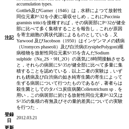
accumulation types.
Gottlieb及びGarner（1946）は，水耕によつて放射性
同位元素P^32を小麦に吸収せしめ，これにPuccinia
graminis triticiを接種すれば，その病斑部にP^32が健全
部に比べて多く集積することを報告し，これが原因
を寄主細胞の異状代謝によるものとしている．又
注記
Yarwood 及びJacobson（1950）はインゲンマメの銹病
（Uromyces phaseoli）及び白渋病(ErysiphePolygoni)罹
病植物を放射性同位元素S^35を含んだSodium
sulphide（Na_2S・9H_2O）の蒸気に8時間接触させる
と，それらの病斑にS^35が健全部に比べて多量に集
積することを認めている．以上二者の実験は，いず
れも銹病及び白渋病の如き純寄生菌の寄生によって
生ずる病斑について行つたものであるが，著者らは
殺生菌としてのタバコ炭疽病菌Colletotrichum sp．を
用い，この病斑部に於ける放射性同位元素P^32又は
S^35の集積の有無及びその量的差異についての実験
を行つた．
登録
2012.03.21
日
更新