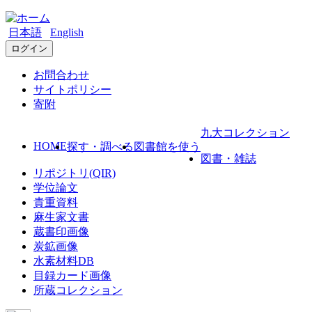
日本語
English
ログイン
お問合わせ
サイトポリシー
寄附
九大コレクション
HOME
探す・調べる
図書館を使う
図書・雑誌
リポジトリ(QIR)
学位論文
貴重資料
麻生家文書
蔵書印画像
炭鉱画像
水素材料DB
目録カード画像
所蔵コレクション