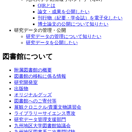
QIRとは
論文・成果を公開したい
刊行物（紀要・学会誌）を電子化したい
博士論文の公開について知りたい
研究データの管理・公開
研究データの管理について知りたい
研究データを公開したい
図書館について
附属図書館の概要
図書館の移転に係る情報
研究開発室
出版物
オリジナルグッズ
図書館へのご寄付等
展観クロニクル/貴重文物講習会
ライブラリーサイエンス専攻
研究データ管理支援部門
九州地区大学図書館協議会
九州地区図書系二次専門試験