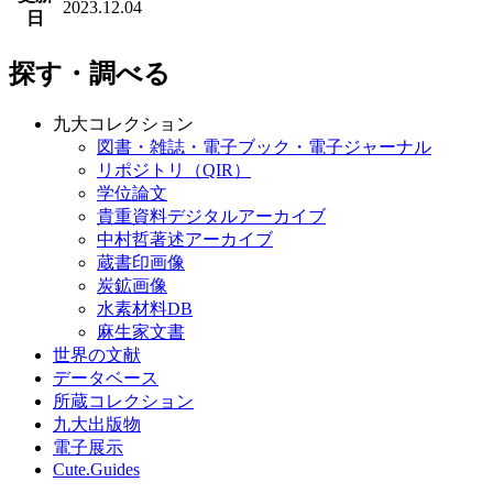
2023.12.04
日
探す・調べる
九大コレクション
図書・雑誌・電子ブック・電子ジャーナル
リポジトリ（QIR）
学位論文
貴重資料デジタルアーカイブ
中村哲著述アーカイブ
蔵書印画像
炭鉱画像
水素材料DB
麻生家文書
世界の文献
データベース
所蔵コレクション
九大出版物
電子展示
Cute.Guides