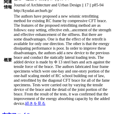
関連
Journal of Architecture and Urban Design || 17 || p85-94
情報
http://kyudai-archurb.jp/
The authors have proposed a new seismic retrofitting
method for existing RC frame by compressive CFT brace.
The features of the proposed retrofitting method are as
follows: easy setting, effective enh
...
ancement of the strength
and effective enhancement of the stffness. But there are
some disadvantages. One is that the effect of the retrofit is
available for only one direction. The other is that the energy
dissipating performance is poor. In order to improve these
disadvantages, the authors add a new device to the previous
brace and conduct the statically lateral loading tests. The
概要
added device is made by Φ 13 steel bars and acts against the
tensile force of the brace. The authors fabricated four frame
specimens which were one-bay and one-story portion of the
one-half scaling model of RC school building out of law,
and retrofitted by the diagonal CFT brace for all of the fame
specimens. Tests were carried out by varying the tensile
device of the brace and the detail of the joint portion of the
brace. From the result of the tests, it was confirmed that the
improvement of the energy absorbing capacity by the added
device.
続きを見る