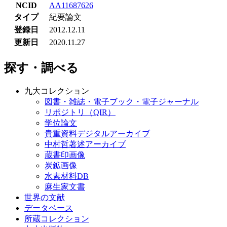
NCID
AA11687626
タイプ
紀要論文
登録日
2012.12.11
更新日
2020.11.27
探す・調べる
九大コレクション
図書・雑誌・電子ブック・電子ジャーナル
リポジトリ（QIR）
学位論文
貴重資料デジタルアーカイブ
中村哲著述アーカイブ
蔵書印画像
炭鉱画像
水素材料DB
麻生家文書
世界の文献
データベース
所蔵コレクション