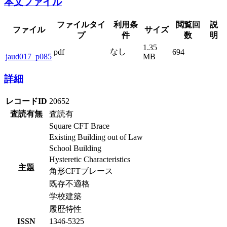
本文ファイル
ファイルタイ
利用条
閲覧回
説
ファイル
サイズ
プ
件
数
明
1.35
なし
pdf
694
jaud017_p085
MB
詳細
レコードID
20652
査読有無
査読有
Square CFT Brace
Existing Building out of Law
School Building
Hysteretic Characteristics
主題
角形CFTブレース
既存不適格
学校建築
履歴特性
ISSN
1346-5325