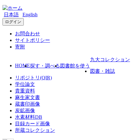
日本語
English
ログイン
お問合わせ
サイトポリシー
寄附
九大コレクション
HOME
探す・調べる
図書館を使う
図書・雑誌
リポジトリ(QIR)
学位論文
貴重資料
麻生家文書
蔵書印画像
炭鉱画像
水素材料DB
目録カード画像
所蔵コレクション