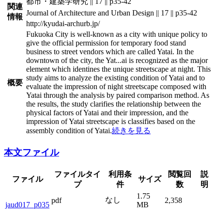
都市・建築学研究 || 17 || p35-42
関連
Journal of Architecture and Urban Design || 17 || p35-42
情報
http://kyudai-archurb.jp/
Fukuoka City is well-known as a city with unique policy to
give the official permission for temporary food stand
business to street vendors which are called Yatai. In the
downtown of the city, the Yat
...
ai is recognized as the major
element which identines the unique streetscape at night. This
study aims to analyze the existing condition of Yatai and to
概要
evaluate the impression of night streetscape composed with
Yatai through the analysis by paired comparison method. As
the results, the study clarifies the relationship between the
physical factors of Yatai and their impression, and the
impression of Yatai streetscape is classifies based on the
assembly condition of Yatai.
続きを見る
本文ファイル
ファイルタイ
利用条
閲覧回
説
ファイル
サイズ
プ
件
数
明
1.75
なし
pdf
2,358
jaud017_p035
MB