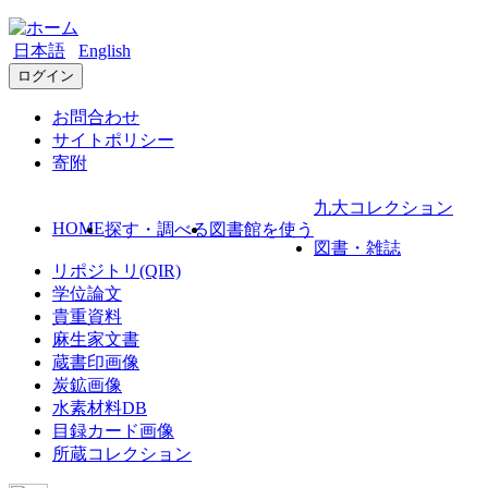
日本語
English
ログイン
お問合わせ
サイトポリシー
寄附
九大コレクション
HOME
探す・調べる
図書館を使う
図書・雑誌
リポジトリ(QIR)
学位論文
貴重資料
麻生家文書
蔵書印画像
炭鉱画像
水素材料DB
目録カード画像
所蔵コレクション