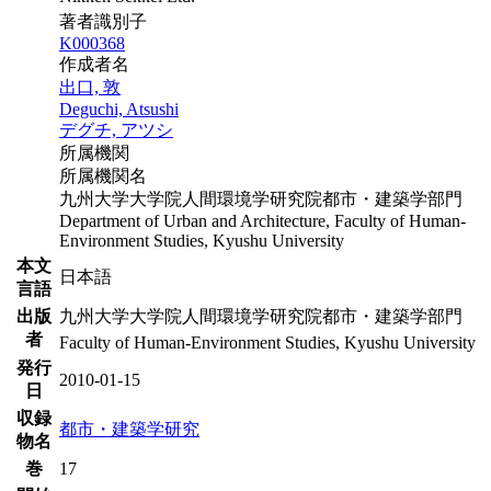
著者識別子
K000368
作成者名
出口, 敦
Deguchi, Atsushi
デグチ, アツシ
所属機関
所属機関名
九州大学大学院人間環境学研究院都市・建築学部門
Department of Urban and Architecture, Faculty of Human-
Environment Studies, Kyushu University
本文
日本語
言語
出版
九州大学大学院人間環境学研究院都市・建築学部門
者
Faculty of Human-Environment Studies, Kyushu University
発行
2010-01-15
日
収録
都市・建築学研究
物名
巻
17