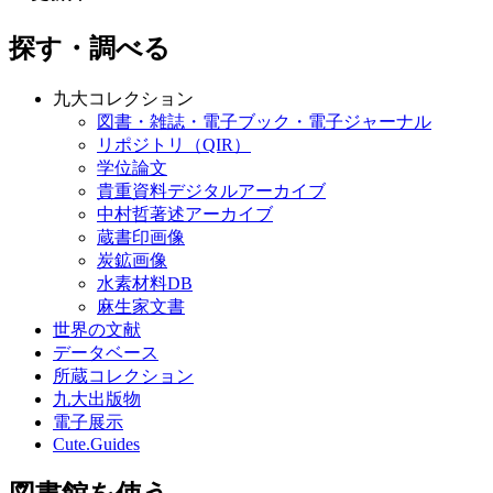
探す・調べる
九大コレクション
図書・雑誌・電子ブック・電子ジャーナル
リポジトリ（QIR）
学位論文
貴重資料デジタルアーカイブ
中村哲著述アーカイブ
蔵書印画像
炭鉱画像
水素材料DB
麻生家文書
世界の文献
データベース
所蔵コレクション
九大出版物
電子展示
Cute.Guides