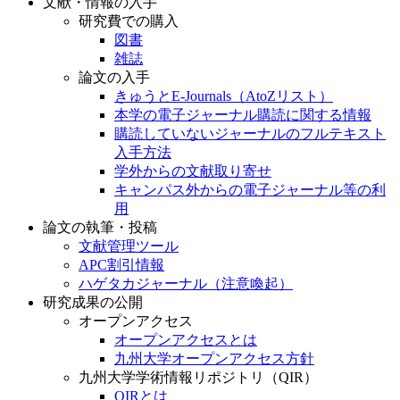
文献・情報の入手
研究費での購入
図書
雑誌
論文の入手
きゅうとE-Journals（AtoZリスト）
本学の電子ジャーナル購読に関する情報
購読していないジャーナルのフルテキスト
入手方法
学外からの文献取り寄せ
キャンパス外からの電子ジャーナル等の利
用
論文の執筆・投稿
文献管理ツール
APC割引情報
ハゲタカジャーナル（注意喚起）
研究成果の公開
オープンアクセス
オープンアクセスとは
九州大学オープンアクセス方針
九州大学学術情報リポジトリ（QIR）
QIRとは