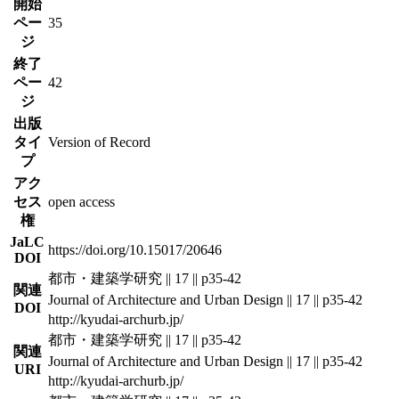
開始
ペー
35
ジ
終了
ペー
42
ジ
出版
タイ
Version of Record
プ
アク
セス
open access
権
JaLC
https://doi.org/10.15017/20646
DOI
都市・建築学研究 || 17 || p35-42
関連
Journal of Architecture and Urban Design || 17 || p35-42
DOI
http://kyudai-archurb.jp/
都市・建築学研究 || 17 || p35-42
関連
Journal of Architecture and Urban Design || 17 || p35-42
URI
http://kyudai-archurb.jp/