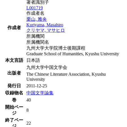
著者識別子
L001719
作成者名
栗山, 雅央
Kuriyama, Masahiro
作成者
クリヤマ, マサヒロ
所属機関
所属機関名
九州大学大学院博士後期課程
Graduate School of Humanities, Kyushu University
本文言語
日本語
九州大学中国文学会
出版者
The Chinese Literature Association, Kyushu
University
発行日
2011-12-25
収録物名
中国文学論集
巻
40
開始ペー
8
ジ
終了ペー
22
ジ