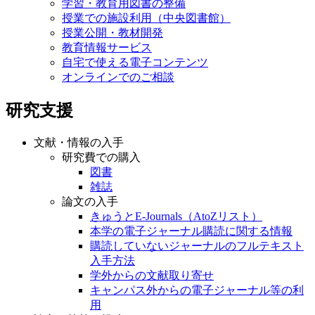
学習・教育用図書の整備
授業での施設利用（中央図書館）
授業公開・教材開発
教育情報サービス
自宅で使える電子コンテンツ
オンラインでのご相談
研究支援
文献・情報の入手
研究費での購入
図書
雑誌
論文の入手
きゅうとE-Journals（AtoZリスト）
本学の電子ジャーナル購読に関する情報
購読していないジャーナルのフルテキスト
入手方法
学外からの文献取り寄せ
キャンパス外からの電子ジャーナル等の利
用