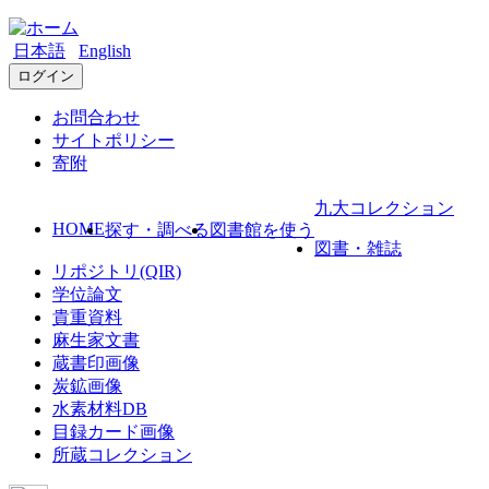
日本語
English
ログイン
お問合わせ
サイトポリシー
寄附
九大コレクション
HOME
探す・調べる
図書館を使う
図書・雑誌
リポジトリ(QIR)
学位論文
貴重資料
麻生家文書
蔵書印画像
炭鉱画像
水素材料DB
目録カード画像
所蔵コレクション