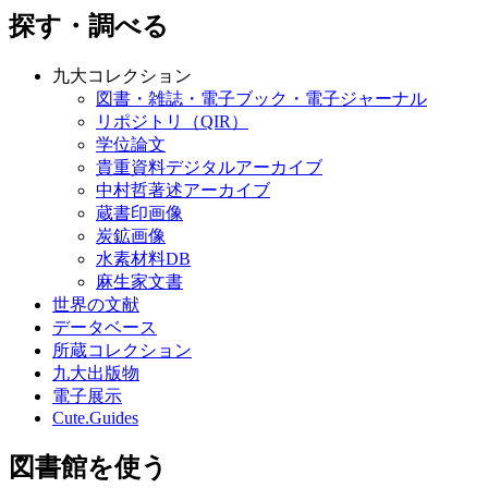
探す・調べる
九大コレクション
図書・雑誌・電子ブック・電子ジャーナル
リポジトリ（QIR）
学位論文
貴重資料デジタルアーカイブ
中村哲著述アーカイブ
蔵書印画像
炭鉱画像
水素材料DB
麻生家文書
世界の文献
データベース
所蔵コレクション
九大出版物
電子展示
Cute.Guides
図書館を使う