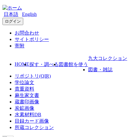
日本語
English
ログイン
お問合わせ
サイトポリシー
寄附
九大コレクション
HOME
探す・調べる
図書館を使う
図書・雑誌
リポジトリ(QIR)
学位論文
貴重資料
麻生家文書
蔵書印画像
炭鉱画像
水素材料DB
目録カード画像
所蔵コレクション