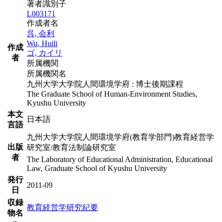
著者識別子
L003171
作成者名
呉, 会利
Wu, Huili
作成
ゴ, カイリ
者
所属機関
所属機関名
九州大学大学院人間環境学府 : 博士後期課程
The Graduate School of Human-Environment Studies,
Kyushu University
本文
日本語
言語
九州大学大学院人間環境学府(教育学部門)教育経営学
出版
研究室/教育法制論研究室
者
The Laboratory of Educational Administration, Educational
Law, Graduate School of Kyushu University
発行
2011-09
日
収録
教育経営学研究紀要
物名