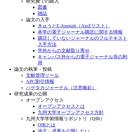
研究費での購入
図書
雑誌
論文の入手
きゅうとE-Journals（AtoZリスト）
本学の電子ジャーナル購読に関する情報
購読していないジャーナルのフルテキスト
入手方法
学外からの文献取り寄せ
キャンパス外からの電子ジャーナル等の利
用
論文の執筆・投稿
文献管理ツール
APC割引情報
ハゲタカジャーナル（注意喚起）
研究成果の公開
オープンアクセス
オープンアクセスとは
九州大学オープンアクセス方針
九州大学学術情報リポジトリ（QIR）
QIRとは
論文・成果を公開したい