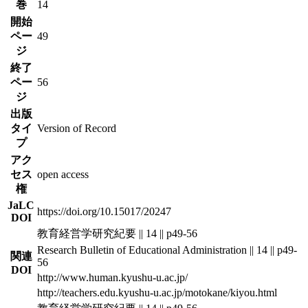
巻
14
開始
ペー
49
ジ
終了
ペー
56
ジ
出版
タイ
Version of Record
プ
アク
セス
open access
権
JaLC
https://doi.org/10.15017/20247
DOI
教育経営学研究紀要 || 14 || p49-56
Research Bulletin of Educational Administration || 14 || p49-
関連
56
DOI
http://www.human.kyushu-u.ac.jp/
http://teachers.edu.kyushu-u.ac.jp/motokane/kiyou.html