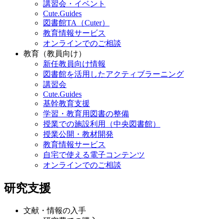
講習会・イベント
Cute.Guides
図書館TA（Cuter）
教育情報サービス
オンラインでのご相談
教育（教員向け）
新任教員向け情報
図書館を活用したアクティブラーニング
講習会
Cute.Guides
基幹教育支援
学習・教育用図書の整備
授業での施設利用（中央図書館）
授業公開・教材開発
教育情報サービス
自宅で使える電子コンテンツ
オンラインでのご相談
研究支援
文献・情報の入手