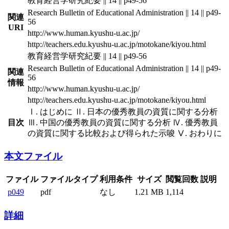
教育経営学研究紀要 || 14 || p49-56
Research Bulletin of Educational Administration || 14 || p49-
関連
56
URI
http://www.human.kyushu-u.ac.jp/
http://teachers.edu.kyushu-u.ac.jp/motokane/kiyou.html
教育経営学研究紀要 || 14 || p49-56
Research Bulletin of Educational Administration || 14 || p49-
関連
56
情報
http://www.human.kyushu-u.ac.jp/
http://teachers.edu.kyushu-u.ac.jp/motokane/kiyou.html
Ⅰ. はじめに Ⅱ. 日本の優秀教員の資質に関する分析
目次
Ⅲ. 中国の優秀教員の資質に関する分析 Ⅳ. 優秀教員
の資質に関する比較および得られた示唆 Ⅴ. おわりに
本文ファイル
ファイル
ファイルタイプ
利用条件
サイズ
閲覧回数
説明
p049
pdf
なし
1.21 MB
1,114
詳細