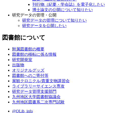
刊行物（紀要・学会誌）を電子化したい
博士論文の公開について知りたい
研究データの管理・公開
研究データの管理について知りたい
研究データを公開したい
図書館について
附属図書館の概要
図書館の移転に係る情報
研究開発室
出版物
オリジナルグッズ
図書館へのご寄付等
展観クロニクル/貴重文物講習会
ライブラリーサイエンス専攻
研究データ管理支援部門
九州地区大学図書館協議会
九州地区図書系二次専門試験
@QLib_info