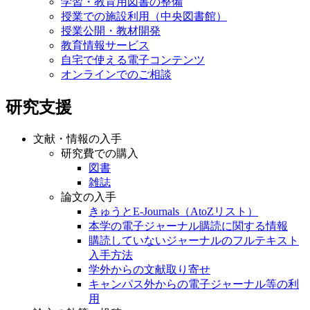
学習・教育用図書の整備
授業での施設利用（中央図書館）
授業公開・教材開発
教育情報サービス
自宅で使える電子コンテンツ
オンラインでのご相談
研究支援
文献・情報の入手
研究費での購入
図書
雑誌
論文の入手
きゅうとE-Journals（AtoZリスト）
本学の電子ジャーナル購読に関する情報
購読していないジャーナルのフルテキスト
入手方法
学外からの文献取り寄せ
キャンパス外からの電子ジャーナル等の利
用