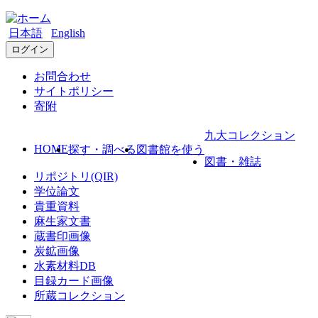
日本語
English
ログイン
お問合わせ
サイトポリシー
寄附
九大コレクション
HOME
探す・調べる
図書館を使う
図書・雑誌
リポジトリ(QIR)
学位論文
貴重資料
麻生家文書
蔵書印画像
炭鉱画像
水素材料DB
目録カード画像
所蔵コレクション