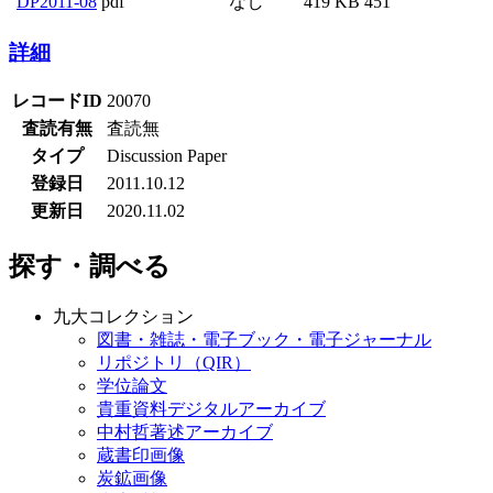
DP2011-08
pdf
なし
419 KB
451
詳細
レコードID
20070
査読有無
査読無
タイプ
Discussion Paper
登録日
2011.10.12
更新日
2020.11.02
探す・調べる
九大コレクション
図書・雑誌・電子ブック・電子ジャーナル
リポジトリ（QIR）
学位論文
貴重資料デジタルアーカイブ
中村哲著述アーカイブ
蔵書印画像
炭鉱画像