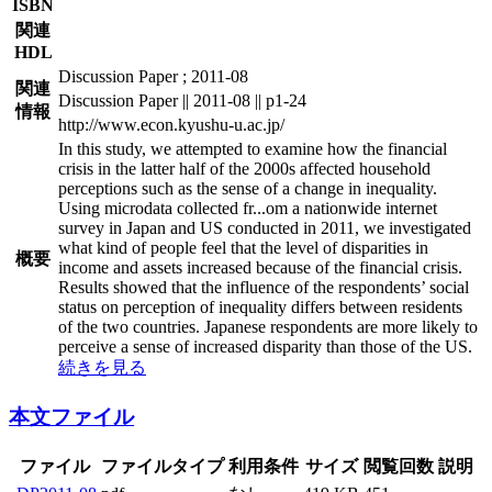
ISBN
関連
HDL
Discussion Paper ; 2011-08
関連
Discussion Paper || 2011-08 || p1-24
情報
http://www.econ.kyushu-u.ac.jp/
In this study, we attempted to examine how the financial
crisis in the latter half of the 2000s affected household
perceptions such as the sense of a change in inequality.
Using microdata collected fr
...
om a nationwide internet
survey in Japan and US conducted in 2011, we investigated
what kind of people feel that the level of disparities in
概要
income and assets increased because of the financial crisis.
Results showed that the influence of the respondents’ social
status on perception of inequality differs between residents
of the two countries. Japanese respondents are more likely to
perceive a sense of increased disparity than those of the US.
続きを見る
本文ファイル
ファイル
ファイルタイプ
利用条件
サイズ
閲覧回数
説明