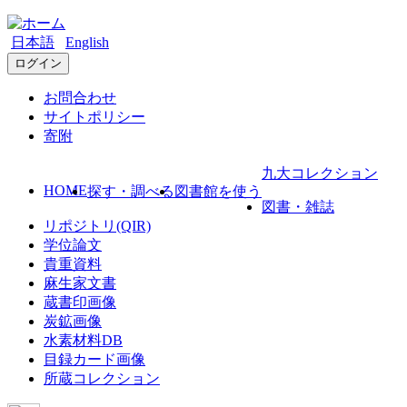
日本語
English
ログイン
お問合わせ
サイトポリシー
寄附
九大コレクション
HOME
探す・調べる
図書館を使う
図書・雑誌
リポジトリ(QIR)
学位論文
貴重資料
麻生家文書
蔵書印画像
炭鉱画像
水素材料DB
目録カード画像
所蔵コレクション