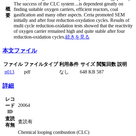
The success of the CLC system
...
is dependent greatly on
概
finding suitable oxygen carriers, efficient reactors, coal
gasification and many other aspects. Ceria promoted SEM
要
initially and after four reduction-oxydation cycles. Results of
multi cycle reduction-oxidation tests showed that the reactivity
of oxygen carrier remained high and quite stable after four
reduction-oxidation cycles.
続きを見る
本文ファイル
ファイル
ファイルタイプ
利用条件
サイズ
閲覧回数
説明
p013
pdf
なし
648 KB
587
詳細
レコ
20064
ード
ID
査読
査読有
有無
Chemical looping combustion (CLC)