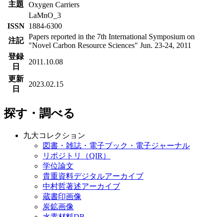
主題
Oxygen Carriers
LaMnO_3
ISSN
1884-6300
Papers reported in the 7th International Symposium on
注記
"Novel Carbon Resource Sciences" Jun. 23-24, 2011
登録
2011.10.08
日
更新
2023.02.15
日
探す・調べる
九大コレクション
図書・雑誌・電子ブック・電子ジャーナル
リポジトリ（QIR）
学位論文
貴重資料デジタルアーカイブ
中村哲著述アーカイブ
蔵書印画像
炭鉱画像
水素材料DB