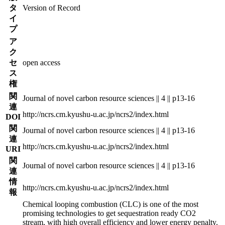
タ
Version of Record
イ
プ
ア
ク
セ
open access
ス
権
関
Journal of novel carbon resource sciences || 4 || p13-16
連
http://ncrs.cm.kyushu-u.ac.jp/ncrs2/index.html
DOI
関
Journal of novel carbon resource sciences || 4 || p13-16
連
http://ncrs.cm.kyushu-u.ac.jp/ncrs2/index.html
URI
関
Journal of novel carbon resource sciences || 4 || p13-16
連
情
http://ncrs.cm.kyushu-u.ac.jp/ncrs2/index.html
報
Chemical looping combustion (CLC) is one of the most
promising technologies to get sequestration ready CO2
stream, with high overall efficiency and lower energy penalty.