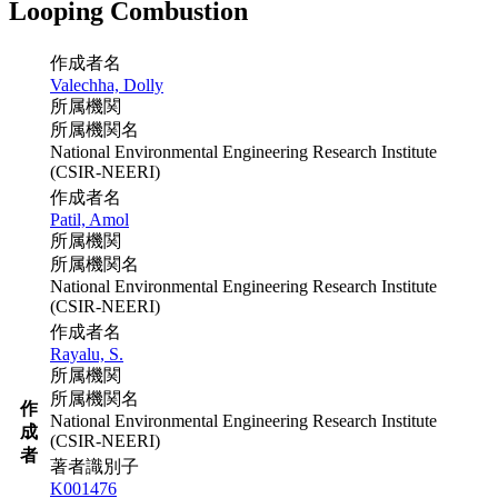
Looping Combustion
作成者名
Valechha, Dolly
所属機関
所属機関名
National Environmental Engineering Research Institute
(CSIR-NEERI)
作成者名
Patil, Amol
所属機関
所属機関名
National Environmental Engineering Research Institute
(CSIR-NEERI)
作成者名
Rayalu, S.
所属機関
所属機関名
作
National Environmental Engineering Research Institute
成
(CSIR-NEERI)
者
著者識別子
K001476