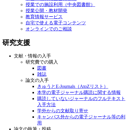
授業での施設利用（中央図書館）
授業公開・教材開発
教育情報サービス
自宅で使える電子コンテンツ
オンラインでのご相談
研究支援
文献・情報の入手
研究費での購入
図書
雑誌
論文の入手
きゅうとE-Journals（AtoZリスト）
本学の電子ジャーナル購読に関する情報
購読していないジャーナルのフルテキスト
入手方法
学外からの文献取り寄せ
キャンパス外からの電子ジャーナル等の利
用
論文の執筆・投稿