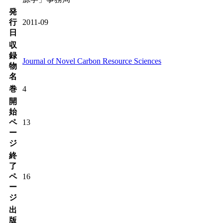
発
行
2011-09
日
収
録
Journal of Novel Carbon Resource Sciences
物
名
巻
4
開
始
ペ
13
ー
ジ
終
了
ペ
16
ー
ジ
出
版