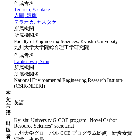
作成者名
Teraoka, Yasutake
寺岡, 靖剛
テラオカ, ヤスタケ
所属機関
所属機関名
Faculty of Engineering Sciences, Kyushu University
九州大学大学院総合理工学研究院
作成者名
Labhsetwar, Nitin
所属機関
所属機関名
National Environmental Engineering Research Institute
(CSIR-NEERI)
本
文
英語
言
語
Kyushu University G-COE program "Novel Carbon
出
Resource Sciences" secretariat
版
九州大学グローバル COE プログラム拠点「新炭素資
者
源学」事務局