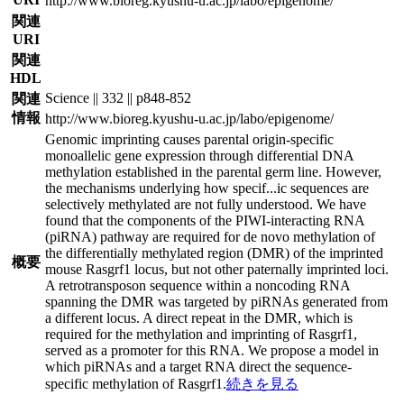
http://www.bioreg.kyushu-u.ac.jp/labo/epigenome/
関連
URI
関連
HDL
Science || 332 || p848-852
関連
情報
http://www.bioreg.kyushu-u.ac.jp/labo/epigenome/
Genomic imprinting causes parental origin-specific
monoallelic gene expression through differential DNA
methylation established in the parental germ line. However,
the mechanisms underlying how specif
...
ic sequences are
selectively methylated are not fully understood. We have
found that the components of the PIWI-interacting RNA
(piRNA) pathway are required for de novo methylation of
the differentially methylated region (DMR) of the imprinted
概要
mouse Rasgrf1 locus, but not other paternally imprinted loci.
A retrotransposon sequence within a noncoding RNA
spanning the DMR was targeted by piRNAs generated from
a different locus. A direct repeat in the DMR, which is
required for the methylation and imprinting of Rasgrf1,
served as a promoter for this RNA. We propose a model in
which piRNAs and a target RNA direct the sequence-
specific methylation of Rasgrf1.
続きを見る