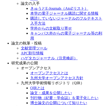
論文の入手
きゅうとE-Journals（AtoZリスト）
本学の電子ジャーナル購読に関する情報
購読していないジャーナルのフルテキスト
入手方法
学外からの文献取り寄せ
キャンパス外からの電子ジャーナル等の利
用
論文の執筆・投稿
文献管理ツール
APC割引情報
ハゲタカジャーナル（注意喚起）
研究成果の公開
オープンアクセス
オープンアクセスとは
九州大学オープンアクセス方針
九州大学学術情報リポジトリ（QIR）
QIRとは
論文・成果を公開したい
刊行物（紀要・学会誌）を電子化したい
博士論文の公開について知りたい