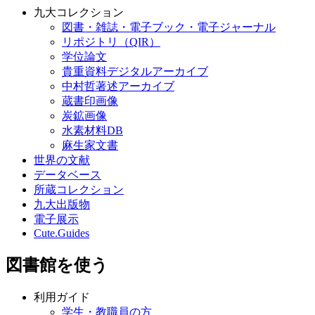
九大コレクション
図書・雑誌・電子ブック・電子ジャーナル
リポジトリ（QIR）
学位論文
貴重資料デジタルアーカイブ
中村哲著述アーカイブ
蔵書印画像
炭鉱画像
水素材料DB
麻生家文書
世界の文献
データベース
所蔵コレクション
九大出版物
電子展示
Cute.Guides
図書館を使う
利用ガイド
学生・教職員の方