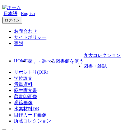
日本語
English
ログイン
お問合わせ
サイトポリシー
寄附
九大コレクション
HOME
探す・調べる
図書館を使う
図書・雑誌
リポジトリ(QIR)
学位論文
貴重資料
麻生家文書
蔵書印画像
炭鉱画像
水素材料DB
目録カード画像
所蔵コレクション