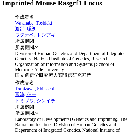
Imprinted Mouse Rasgrf1 Locus
作成者名
Watanabe, Toshiaki
渡部, 聡朗
ワタナベ, トシアキ
所属機関
所属機関名
Division of Human Genetics and Department of Integrated
Genetics, National Institute of Genetics, Research
Organization of Information and Systems | School of
Medicine, Yale University
国立遺伝学研究所人類遺伝研究部門
作成者名
Tomizawa, Shin-ichi
富澤, 信一
トミザワ, シンイチ
所属機関
所属機関名
Laboratory of Developmental Genetics and Imprinting, The
Babraham Institute | Division of Human Genetics and
Department of Integrated Genetics, National Institute of