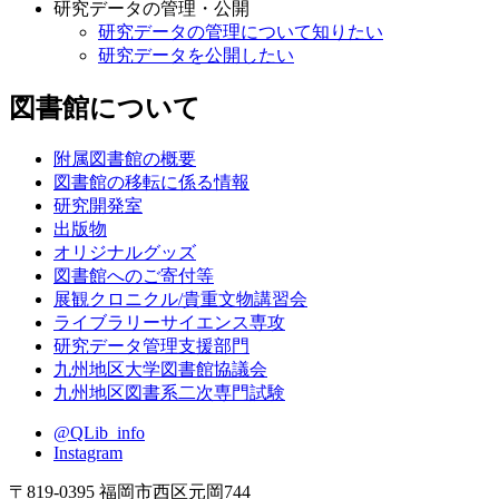
研究データの管理・公開
研究データの管理について知りたい
研究データを公開したい
図書館について
附属図書館の概要
図書館の移転に係る情報
研究開発室
出版物
オリジナルグッズ
図書館へのご寄付等
展観クロニクル/貴重文物講習会
ライブラリーサイエンス専攻
研究データ管理支援部門
九州地区大学図書館協議会
九州地区図書系二次専門試験
@QLib_info
Instagram
〒819-0395 福岡市西区元岡744