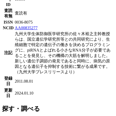
ID
査読
査読有
有無
ISSN
0036-8075
NCID
AA00835277
九州大学生体防御医学研究所の佐々木裕之主幹教授
らは、国立遺伝学研究所等との共同研究により、生
殖細胞で特定の遺伝子の働きを決めるプログラミン
グに、piRNAとよばれる小さなRNA分子が必要であ
注記
ることを発見し、その機構の大筋を解明しました。
新しい遺伝子調節の発見であると同時に、病気の原
因となる遺伝子を抑制する技術に繋がる成果です。
（九州大学プレスリリースより）
登録
2011.08.01
日
更新
2024.01.10
日
探す・調べる