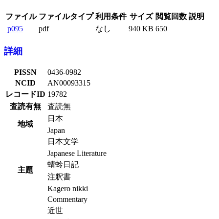
ファイル
ファイルタイプ
利用条件
サイズ
閲覧回数
説明
p095
pdf
なし
940 KB
650
詳細
PISSN
0436-0982
NCID
AN00093315
レコードID
19782
査読有無
査読無
日本
地域
Japan
日本文学
Japanese Literature
蜻蛉日記
主題
注釈書
Kagero nikki
Commentary
近世