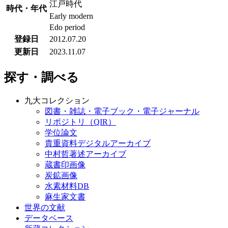
江戸時代
時代・年代
Early modern
Edo period
登録日
2012.07.20
更新日
2023.11.07
探す・調べる
九大コレクション
図書・雑誌・電子ブック・電子ジャーナル
リポジトリ（QIR）
学位論文
貴重資料デジタルアーカイブ
中村哲著述アーカイブ
蔵書印画像
炭鉱画像
水素材料DB
麻生家文書
世界の文献
データベース