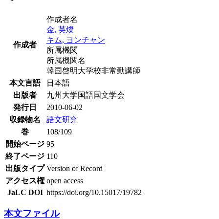
作成者名
金, 英燦
キム, ヨンチャン
作成者
所属機関
所属機関名
韓国啓明大学校非常勤講師
本文言語
日本語
出版者
九州大学国語国文学会
発行日
2010-06-02
収録物名
語文研究
巻
108/109
開始ページ
95
終了ページ
110
出版タイプ
Version of Record
アクセス権
open access
JaLC DOI
https://doi.org/10.15017/19782
本文ファイル