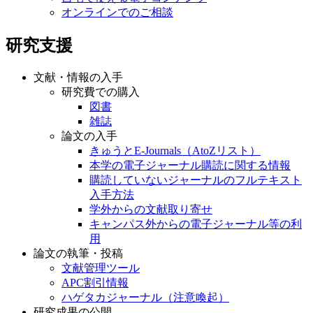
オンラインでのご相談
研究支援
文献・情報の入手
研究費での購入
図書
雑誌
論文の入手
きゅうとE-Journals（AtoZリスト）
本学の電子ジャーナル購読に関する情報
購読していないジャーナルのフルテキスト
入手方法
学外からの文献取り寄せ
キャンパス外からの電子ジャーナル等の利
用
論文の執筆・投稿
文献管理ツール
APC割引情報
ハゲタカジャーナル（注意喚起）
研究成果の公開