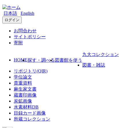
日本語
English
ログイン
お問合わせ
サイトポリシー
寄附
九大コレクション
HOME
探す・調べる
図書館を使う
図書・雑誌
リポジトリ(QIR)
学位論文
貴重資料
麻生家文書
蔵書印画像
炭鉱画像
水素材料DB
目録カード画像
所蔵コレクション