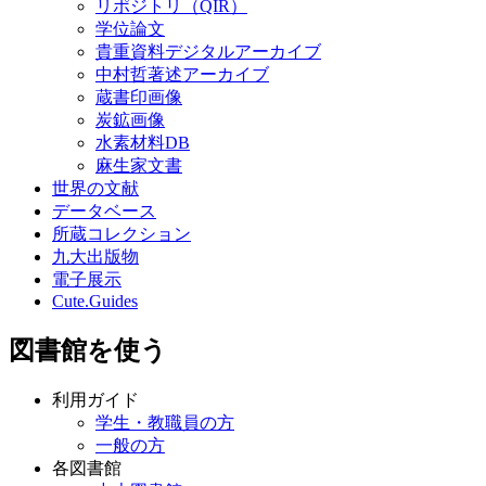
リポジトリ（QIR）
学位論文
貴重資料デジタルアーカイブ
中村哲著述アーカイブ
蔵書印画像
炭鉱画像
水素材料DB
麻生家文書
世界の文献
データベース
所蔵コレクション
九大出版物
電子展示
Cute.Guides
図書館を使う
利用ガイド
学生・教職員の方
一般の方
各図書館