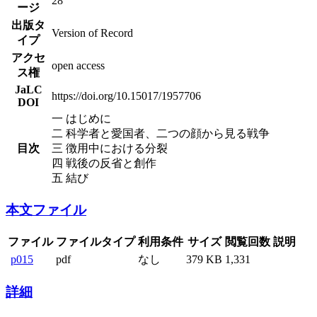
28
ージ
出版タ
Version of Record
イプ
アクセ
open access
ス権
JaLC
https://doi.org/10.15017/1957706
DOI
一 はじめに
二 科学者と愛国者、二つの顔から見る戦争
目次
三 徴用中における分裂
四 戦後の反省と創作
五 結び
本文ファイル
ファイル
ファイルタイプ
利用条件
サイズ
閲覧回数
説明
p015
pdf
なし
379 KB
1,331
詳細