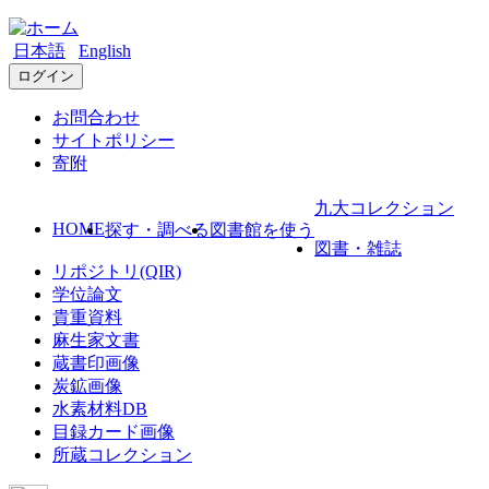
日本語
English
ログイン
お問合わせ
サイトポリシー
寄附
九大コレクション
HOME
探す・調べる
図書館を使う
図書・雑誌
リポジトリ(QIR)
学位論文
貴重資料
麻生家文書
蔵書印画像
炭鉱画像
水素材料DB
目録カード画像
所蔵コレクション