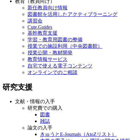
教育（教員向け）
新任教員向け情報
図書館を活用したアクティブラーニング
講習会
Cute.Guides
基幹教育支援
学習・教育用図書の整備
授業での施設利用（中央図書館）
授業公開・教材開発
教育情報サービス
自宅で使える電子コンテンツ
オンラインでのご相談
研究支援
文献・情報の入手
研究費での購入
図書
雑誌
論文の入手
きゅうとE-Journals（AtoZリスト）