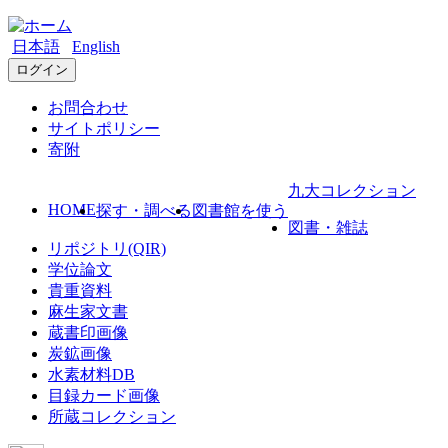
日本語
English
ログイン
お問合わせ
サイトポリシー
寄附
九大コレクション
HOME
探す・調べる
図書館を使う
図書・雑誌
リポジトリ(QIR)
学位論文
貴重資料
麻生家文書
蔵書印画像
炭鉱画像
水素材料DB
目録カード画像
所蔵コレクション