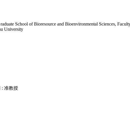
aduate School of Bioresource and Bioenvironmental Sciences, Faculty 
hu University
: 准教授