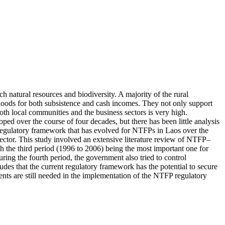
natural resources and biodiversity. A majority of the rural
lihoods for both subsistence and cash incomes. They not only support
th local communities and the business sectors is very high.
over the course of four decades, but there has been little analysis
he regulatory framework that has evolved for NTFPs in Laos over the
ector. This study involved an extensive literature review of NTFP–
th the third period (1996 to 2006) being the most important one for
uring the fourth period, the government also tried to control
s that the current regulatory framework has the potential to secure
ents are still needed in the implementation of the NTFP regulatory