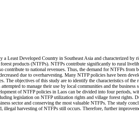
a Least Developed Country in Southeast Asia and characterized by rich 
er forest products (NTFPs). NTFPs contribute significantly to rural live
lso contribute to national revenues. Thus, the demand for NTFPs from bo
reased due to overharvesting. Many NTFP policies have been developed 
s. The objectives of this study are to identify the characteristics of t
attempted to manage their use by local communities and the business s
velopment of NTFP policies in Laos can be divided into four periods, wi
uding legislation on NTFP utilization rights and village forest rights. D
ness sector and conserving the most valuable NTFPs. The study conclude
, illegal harvesting of NTFPs still occurs. Therefore, further improvem