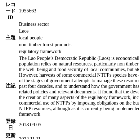
レコ
1955663
ード
ID
Business sector
Laos
主題
local people
non–timber forest products
regulatory framework
The Lao People’s Democratic Republic (Laos) is economically 
population relies on natural resources, particularly non timb
the well–being and food security of local communities, but a
However, harvests of some commercial NTFPs species have dec
of the stages of government attempts to manage these resource
注記
past four decades, and to understand how the government has 
related policies and relevant documents. It found that the de
the creation of many aspects of the regulatory framework, incl
commercial use of NTFPs by imposing obligations on the busi
NTFP resources, although as it is currently being implemented
framework.
登録
2018.09.05
日
更新
2022.11.11