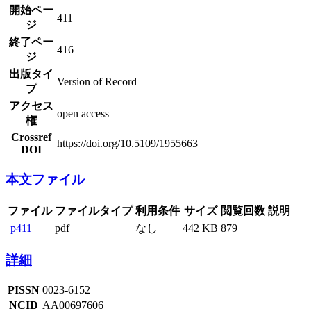
開始ペー
411
ジ
終了ペー
416
ジ
出版タイ
Version of Record
プ
アクセス
open access
権
Crossref
https://doi.org/10.5109/1955663
DOI
本文ファイル
ファイル
ファイルタイプ
利用条件
サイズ
閲覧回数
説明
p411
pdf
なし
442 KB
879
詳細
PISSN
0023-6152
NCID
AA00697606