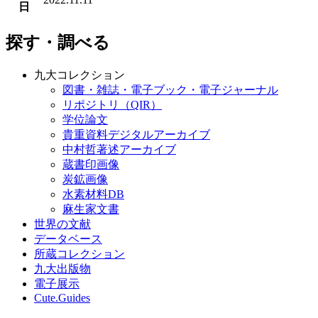
日
探す・調べる
九大コレクション
図書・雑誌・電子ブック・電子ジャーナル
リポジトリ（QIR）
学位論文
貴重資料デジタルアーカイブ
中村哲著述アーカイブ
蔵書印画像
炭鉱画像
水素材料DB
麻生家文書
世界の文献
データベース
所蔵コレクション
九大出版物
電子展示
Cute.Guides