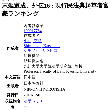
末延道成、外伝16 : 現行民法典起草者富
豪ランキング
著者識別子
100017764
作成者名
七戸, 克彦
Shichinohe, Katsuhiko
作成者
シチノヘ, カツヒコ
所属機関
所属機関名
九州大学大学院法学研究院 : 教授
Professor, Faculty of Law, Kyushu University
本文言語
日本語
日本評論社
出版者
NIPPON HYORONSHA
発行日
2010-12-01
収録物名
法学セミナー
巻
55