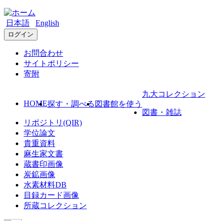
日本語
English
ログイン
お問合わせ
サイトポリシー
寄附
九大コレクション
HOME
探す・調べる
図書館を使う
図書・雑誌
リポジトリ(QIR)
学位論文
貴重資料
麻生家文書
蔵書印画像
炭鉱画像
水素材料DB
目録カード画像
所蔵コレクション