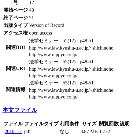
号
12
開始ページ
48
終了ページ
51
出版タイプ
Version of Record
アクセス権
open access
法学セミナー || 55(12) || p48-51
関連DOI
http://www.law.kyushu-u.ac.jp/~shichinohe
http://www.nippyo.co.jp/
法学セミナー || 55(12) || p48-51
関連URI
http://www.law.kyushu-u.ac.jp/~shichinohe
http://www.nippyo.co.jp/
法学セミナー || 55(12) || p48-51
関連情報
http://www.law.kyushu-u.ac.jp/~shichinohe
http://www.nippyo.co.jp/
本文ファイル
ファイル
ファイルタイプ
利用条件
サイズ
閲覧回数
説明
2010_12
pdf
なし
3.87 MB
1,732