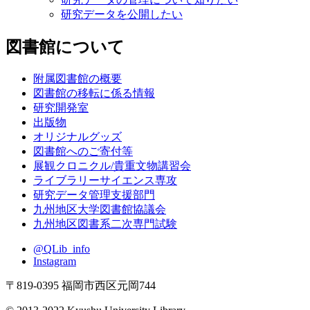
研究データを公開したい
図書館について
附属図書館の概要
図書館の移転に係る情報
研究開発室
出版物
オリジナルグッズ
図書館へのご寄付等
展観クロニクル/貴重文物講習会
ライブラリーサイエンス専攻
研究データ管理支援部門
九州地区大学図書館協議会
九州地区図書系二次専門試験
@QLib_info
Instagram
〒819-0395 福岡市西区元岡744