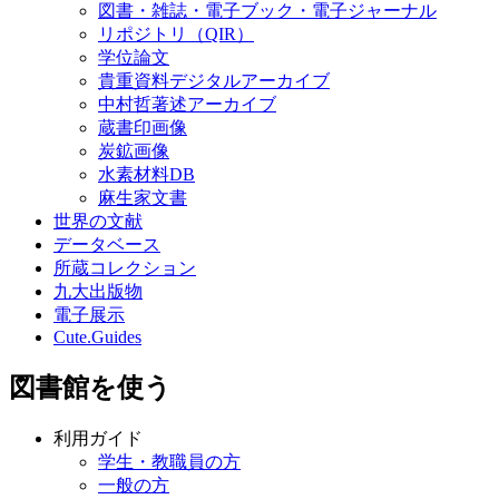
図書・雑誌・電子ブック・電子ジャーナル
リポジトリ（QIR）
学位論文
貴重資料デジタルアーカイブ
中村哲著述アーカイブ
蔵書印画像
炭鉱画像
水素材料DB
麻生家文書
世界の文献
データベース
所蔵コレクション
九大出版物
電子展示
Cute.Guides
図書館を使う
利用ガイド
学生・教職員の方
一般の方