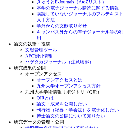
きゅうとE-Journals（AtoZリスト）
本学の電子ジャーナル購読に関する情報
購読していないジャーナルのフルテキスト
入手方法
学外からの文献取り寄せ
キャンパス外からの電子ジャーナル等の利
用
論文の執筆・投稿
文献管理ツール
APC割引情報
ハゲタカジャーナル（注意喚起）
研究成果の公開
オープンアクセス
オープンアクセスとは
九州大学オープンアクセス方針
九州大学学術情報リポジトリ（QIR）
QIRとは
論文・成果を公開したい
刊行物（紀要・学会誌）を電子化したい
博士論文の公開について知りたい
研究データの管理・公開
研究データの管理について知りたい