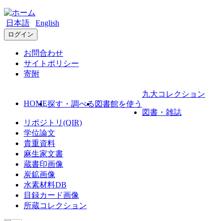
日本語
English
ログイン
お問合わせ
サイトポリシー
寄附
九大コレクション
HOME
探す・調べる
図書館を使う
図書・雑誌
リポジトリ(QIR)
学位論文
貴重資料
麻生家文書
蔵書印画像
炭鉱画像
水素材料DB
目録カード画像
所蔵コレクション