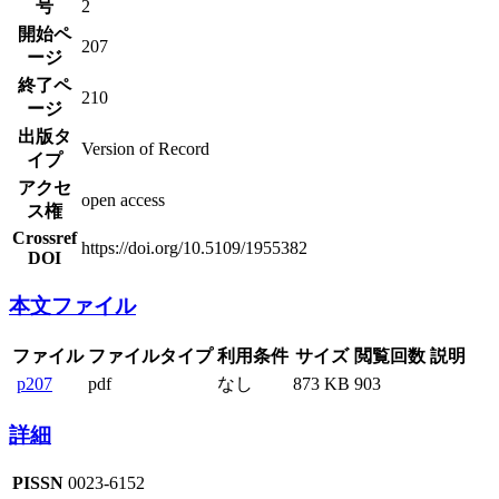
号
2
開始ペ
207
ージ
終了ペ
210
ージ
出版タ
Version of Record
イプ
アクセ
open access
ス権
Crossref
https://doi.org/10.5109/1955382
DOI
本文ファイル
ファイル
ファイルタイプ
利用条件
サイズ
閲覧回数
説明
p207
pdf
なし
873 KB
903
詳細
PISSN
0023-6152