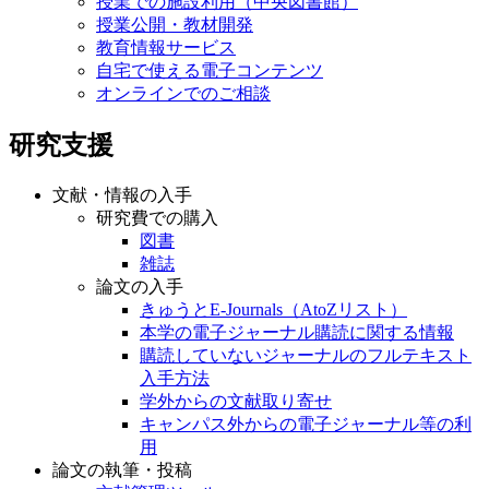
授業での施設利用（中央図書館）
授業公開・教材開発
教育情報サービス
自宅で使える電子コンテンツ
オンラインでのご相談
研究支援
文献・情報の入手
研究費での購入
図書
雑誌
論文の入手
きゅうとE-Journals（AtoZリスト）
本学の電子ジャーナル購読に関する情報
購読していないジャーナルのフルテキスト
入手方法
学外からの文献取り寄せ
キャンパス外からの電子ジャーナル等の利
用
論文の執筆・投稿