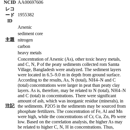
NCID
AA00697606
レコ
1955382
ード
ID
Arsenic
sediment core
主題
nitrogen
carbon
heavy metals
Concentration of Arsenic (As), other toxic heavy metals,
and C, N, P of the peaty sediments collected rom Samta
Village, Bangladesh were analyzed. The sediment layers
were located in 6.5–9.0 m in depth from ground surface.
According to the results, As, N (total), NH4–N and C
(total) concentrations were larger in peat than peaty clay
layers. As is, therefore, may be related to N (total), NH4–N
and C (total) in concentrations. There were significant
amount of ash, which was inorganic residue (minerals), in
注記
the sediments. P2O5 in the sediments may be sourced from
phosphate fertilizers. The concentration of Fe, Al and Mn
were high, while the concentrations of Cr, Cu, Zn, Pb were
low. Based on the correlation analysis, the higher As may
be related to higher C, N, H in concentrations. Thus,