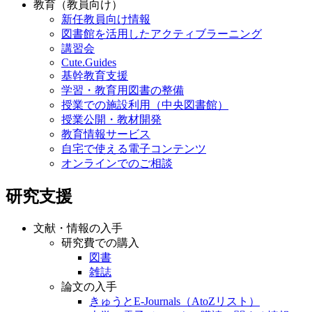
教育（教員向け）
新任教員向け情報
図書館を活用したアクティブラーニング
講習会
Cute.Guides
基幹教育支援
学習・教育用図書の整備
授業での施設利用（中央図書館）
授業公開・教材開発
教育情報サービス
自宅で使える電子コンテンツ
オンラインでのご相談
研究支援
文献・情報の入手
研究費での購入
図書
雑誌
論文の入手
きゅうとE-Journals（AtoZリスト）