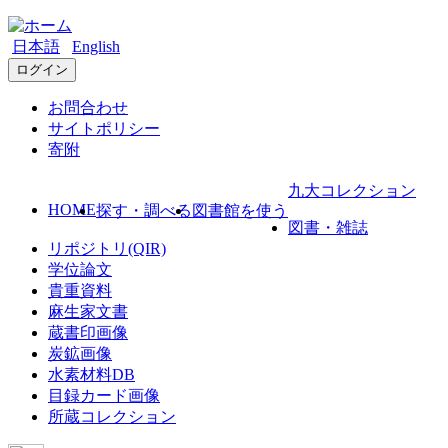
日本語
English
ログイン
お問合わせ
サイトポリシー
寄附
九大コレクション
HOME
探す・調べる
図書館を使う
図書・雑誌
リポジトリ(QIR)
学位論文
貴重資料
麻生家文書
蔵書印画像
炭鉱画像
水素材料DB
目録カード画像
所蔵コレクション