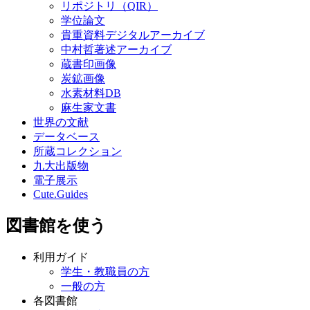
リポジトリ（QIR）
学位論文
貴重資料デジタルアーカイブ
中村哲著述アーカイブ
蔵書印画像
炭鉱画像
水素材料DB
麻生家文書
世界の文献
データベース
所蔵コレクション
九大出版物
電子展示
Cute.Guides
図書館を使う
利用ガイド
学生・教職員の方
一般の方
各図書館