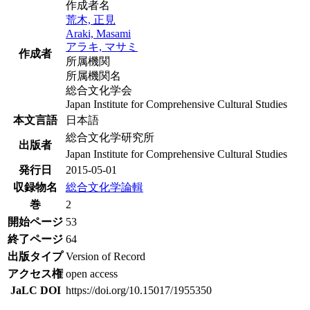
作成者名
荒木, 正見
Araki, Masami
アラキ, マサミ
作成者
所属機関
所属機関名
総合文化学会
Japan Institute for Comprehensive Cultural Studies
本文言語
日本語
総合文化学研究所
出版者
Japan Institute for Comprehensive Cultural Studies
発行日
2015-05-01
収録物名
総合文化学論輯
巻
2
開始ページ
53
終了ページ
64
出版タイプ
Version of Record
アクセス権
open access
JaLC DOI
https://doi.org/10.15017/1955350