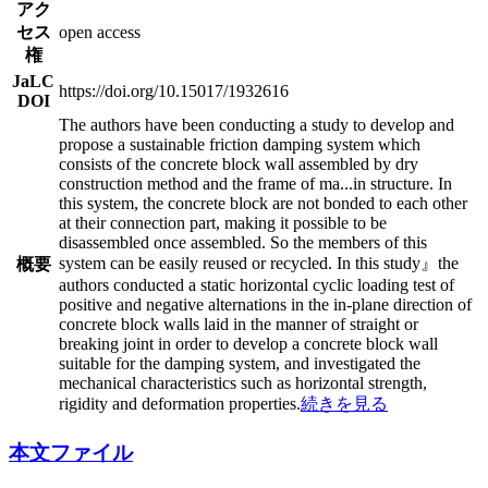
アク
セス
open access
権
JaLC
https://doi.org/10.15017/1932616
DOI
The authors have been conducting a study to develop and
propose a sustainable friction damping system which
consists of the concrete block wall assembled by dry
construction method and the frame of ma
...
in structure. In
this system, the concrete block are not bonded to each other
at their connection part, making it possible to be
disassembled once assembled. So the members of this
system can be easily reused or recycled. In this study』the
概要
authors conducted a static horizontal cyclic loading test of
positive and negative alternations in the in-plane direction of
concrete block walls laid in the manner of straight or
breaking joint in order to develop a concrete block wall
suitable for the damping system, and investigated the
mechanical characteristics such as horizontal strength,
rigidity and deformation properties.
続きを見る
本文ファイル