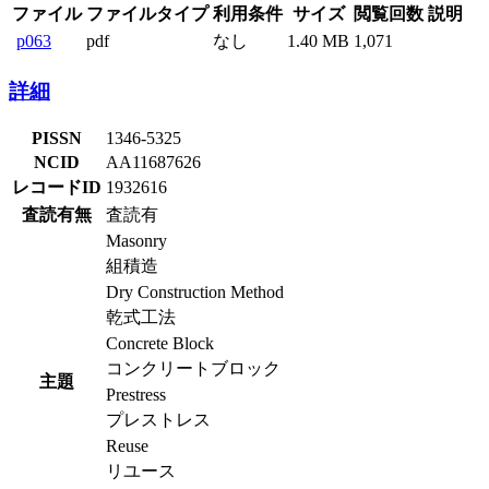
ファイル
ファイルタイプ
利用条件
サイズ
閲覧回数
説明
p063
pdf
なし
1.40 MB
1,071
詳細
PISSN
1346-5325
NCID
AA11687626
レコードID
1932616
査読有無
査読有
Masonry
組積造
Dry Construction Method
乾式工法
Concrete Block
コンクリートブロック
主題
Prestress
プレストレス
Reuse
リユース