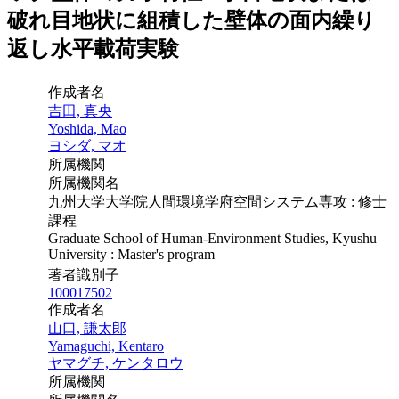
破れ目地状に組積した壁体の面内繰り
返し水平載荷実験
作成者名
吉田, 真央
Yoshida, Mao
ヨシダ, マオ
所属機関
所属機関名
九州大学大学院人間環境学府空間システム専攻 : 修士
課程
Graduate School of Human-Environment Studies, Kyushu
University : Master's program
著者識別子
100017502
作成者名
山口, 謙太郎
Yamaguchi, Kentaro
ヤマグチ, ケンタロウ
所属機関