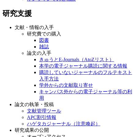
研究支援
文献・情報の入手
研究費での購入
図書
雑誌
論文の入手
きゅうとE-Journals（AtoZリスト）
本学の電子ジャーナル購読に関する情報
購読していないジャーナルのフルテキスト
入手方法
学外からの文献取り寄せ
キャンパス外からの電子ジャーナル等の利
用
論文の執筆・投稿
文献管理ツール
APC割引情報
ハゲタカジャーナル（注意喚起）
研究成果の公開
オープンアクセス