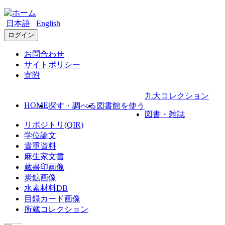
日本語
English
ログイン
お問合わせ
サイトポリシー
寄附
九大コレクション
HOME
探す・調べる
図書館を使う
図書・雑誌
リポジトリ(QIR)
学位論文
貴重資料
麻生家文書
蔵書印画像
炭鉱画像
水素材料DB
目録カード画像
所蔵コレクション