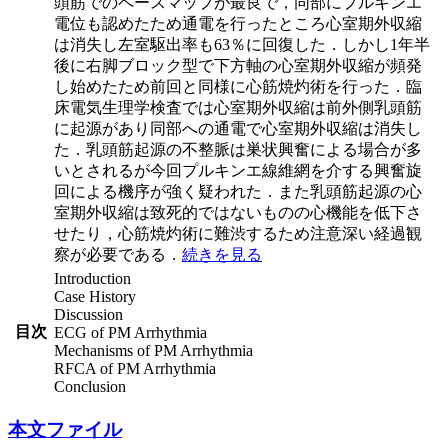
頭筋でのペースマップが最良で，同部にプルキンエ
電位も認めたため通電を行ったところ心室期外収縮
は消失し左室駆出率も63％に回復した．しかし1年半
後に右脚ブロック型で下方軸の心室期外収縮が頻発
し始めたため前回と同様に心筋焼灼術を行った．臨
床電気生理学検査では心室期外収縮は前外側乳頭筋
に起源があり同部への通電で心室期外収縮は消失し
た．乳頭筋起源の不整脈は巣状興奮による場合が多
いとされるが今回プルキンエ線維網を介する興奮旋
回による機序が強く疑われた．また乳頭筋起源の心
室期外収縮は致死的ではないものの心機能を低下さ
せたり，心筋焼灼術に難渋するため注意深い経過観
察が必要である．
続きを見る
Introduction
Case History
Discussion
目次
ECG of PM Arrhythmia
Mechanisms of PM Arrhythmia
RFCA of PM Arrhythmia
Conclusion
本文ファイル