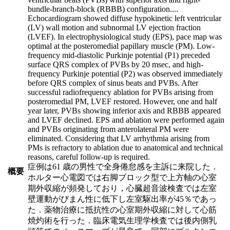
bundle-branch-block (RBBB) configuration.
...
Echocardiogram showed diffuse hypokinetic left ventricular
(LV) wall motion and subnormal LV ejection fraction
(LVEF). In electrophysiological study (EPS), pace map was
optimal at the posteromedial papillary muscle (PM). Low-
frequency mid-diastolic Purkinje potential (P1) preceded
surface QRS complex of PVBs by 20 msec, and high-
frequency Purkinje potential (P2) was observed immediately
before QRS complex of sinus beats and PVBs. After
successful radiofrequency ablation for PVBs arising from
posteromedial PM, LVEF restored. However, one and half
year later, PVBs showing inferior axis and RBBB appeared
and LVEF declined. EPS and ablation were performed again
and PVBs originating from anterolateral PM were
eliminated. Considering that LV arrhythmia arising from
PMs is refractory to ablation due to anatomical and technical
reasons, careful follow-up is required.
症例は61 歳の男性で全身倦怠感を主訴に来院した．
概要
ホルター心電図では右脚ブロック型で上方軸の心室
期外収縮が頻発しており，心臓超音波検査では左室
壁運動がびまん性に低下し左室駆出率が45％であっ
た．薬物治療に抵抗性の心室期外収縮に対して心筋
焼灼術を行った．臨床電気生理学検査では後内側乳