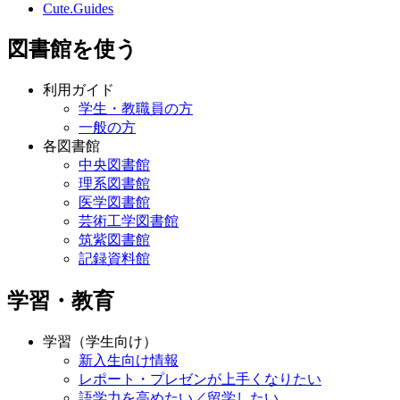
Cute.Guides
図書館を使う
利用ガイド
学生・教職員の方
一般の方
各図書館
中央図書館
理系図書館
医学図書館
芸術工学図書館
筑紫図書館
記録資料館
学習・教育
学習（学生向け）
新入生向け情報
レポート・プレゼンが上手くなりたい
語学力を高めたい／留学したい