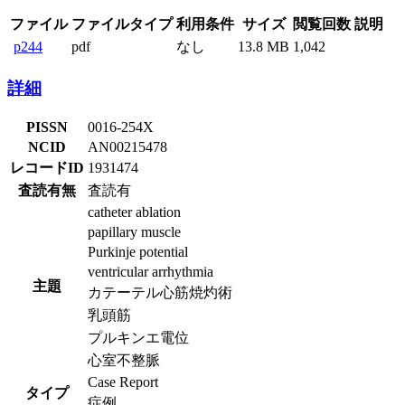
ファイル
ファイルタイプ
利用条件
サイズ
閲覧回数
説明
p244
pdf
なし
13.8 MB
1,042
詳細
PISSN
0016-254X
NCID
AN00215478
レコードID
1931474
査読有無
査読有
catheter ablation
papillary muscle
Purkinje potential
ventricular arrhythmia
主題
カテーテル心筋焼灼術
乳頭筋
プルキンエ電位
心室不整脈
Case Report
タイプ
症例