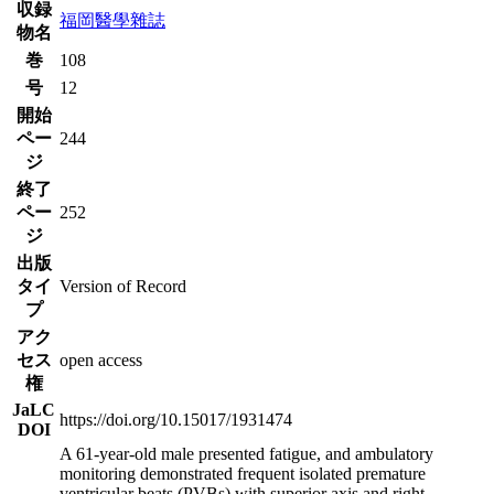
収録
福岡醫學雜誌
物名
巻
108
号
12
開始
ペー
244
ジ
終了
ペー
252
ジ
出版
タイ
Version of Record
プ
アク
セス
open access
権
JaLC
https://doi.org/10.15017/1931474
DOI
A 61-year-old male presented fatigue, and ambulatory
monitoring demonstrated frequent isolated premature
ventricular beats (PVBs) with superior axis and right-