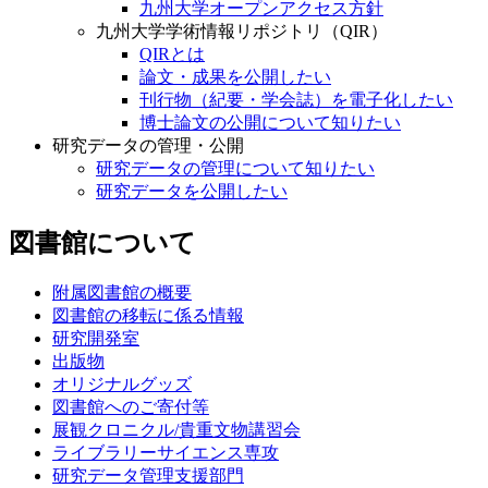
九州大学オープンアクセス方針
九州大学学術情報リポジトリ（QIR）
QIRとは
論文・成果を公開したい
刊行物（紀要・学会誌）を電子化したい
博士論文の公開について知りたい
研究データの管理・公開
研究データの管理について知りたい
研究データを公開したい
図書館について
附属図書館の概要
図書館の移転に係る情報
研究開発室
出版物
オリジナルグッズ
図書館へのご寄付等
展観クロニクル/貴重文物講習会
ライブラリーサイエンス専攻
研究データ管理支援部門