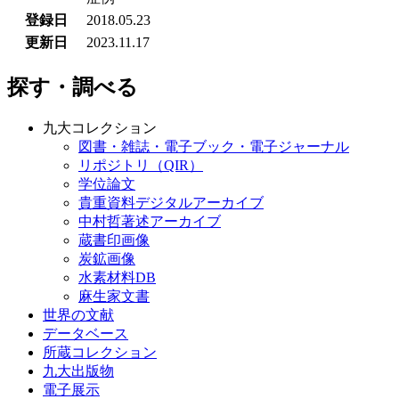
登録日
2018.05.23
更新日
2023.11.17
探す・調べる
九大コレクション
図書・雑誌・電子ブック・電子ジャーナル
リポジトリ（QIR）
学位論文
貴重資料デジタルアーカイブ
中村哲著述アーカイブ
蔵書印画像
炭鉱画像
水素材料DB
麻生家文書
世界の文献
データベース
所蔵コレクション
九大出版物
電子展示