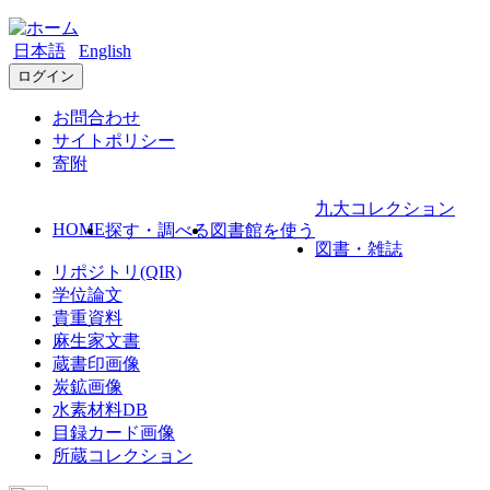
日本語
English
ログイン
お問合わせ
サイトポリシー
寄附
九大コレクション
HOME
探す・調べる
図書館を使う
図書・雑誌
リポジトリ(QIR)
学位論文
貴重資料
麻生家文書
蔵書印画像
炭鉱画像
水素材料DB
目録カード画像
所蔵コレクション