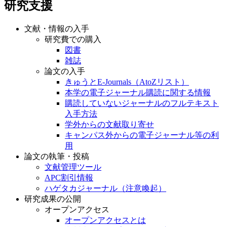
研究支援
文献・情報の入手
研究費での購入
図書
雑誌
論文の入手
きゅうとE-Journals（AtoZリスト）
本学の電子ジャーナル購読に関する情報
購読していないジャーナルのフルテキスト
入手方法
学外からの文献取り寄せ
キャンパス外からの電子ジャーナル等の利
用
論文の執筆・投稿
文献管理ツール
APC割引情報
ハゲタカジャーナル（注意喚起）
研究成果の公開
オープンアクセス
オープンアクセスとは