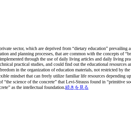
ivate sector, which are deprived from “dietary education” prevailing 
education and planning processes, that are common with the concepts of “
mplemented through the use of daily living articles and daily living pr
echnical practical studies, and could find out the educational resources 
reedom in the organization of education materials, not restricted by t
xible mindset that can freely utilize familiar life resources depending
f “the science of the concrete” that Levi-Strauss found in “primitive so
ete” as the intellectual foundation.
続きを見る