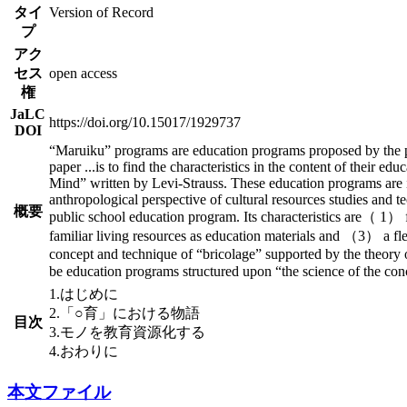
タイ
Version of Record
プ
アク
セス
open access
権
JaLC
https://doi.org/10.15017/1929737
DOI
“Maruiku” programs are education programs proposed by the pr
paper
...
is to find the characteristics in the content of their 
Mind” written by Levi-Strauss. These education programs are i
anthropological perspective of cultural resources studies and t
概要
public school education program. Its characteristics are（ 1） f
familiar living resources as education materials and （3） a fle
concept and technique of “bricolage” supported by the theory o
be education programs structured upon “the science of the concr
1.はじめに
2.「○育」における物語
目次
3.モノを教育資源化する
4.おわりに
本文ファイル