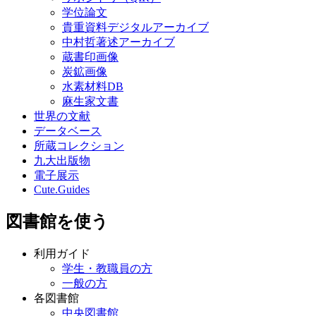
学位論文
貴重資料デジタルアーカイブ
中村哲著述アーカイブ
蔵書印画像
炭鉱画像
水素材料DB
麻生家文書
世界の文献
データベース
所蔵コレクション
九大出版物
電子展示
Cute.Guides
図書館を使う
利用ガイド
学生・教職員の方
一般の方
各図書館
中央図書館