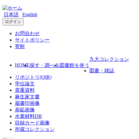
日本語
English
ログイン
お問合わせ
サイトポリシー
寄附
九大コレクション
HOME
探す・調べる
図書館を使う
図書・雑誌
リポジトリ(QIR)
学位論文
貴重資料
麻生家文書
蔵書印画像
炭鉱画像
水素材料DB
目録カード画像
所蔵コレクション