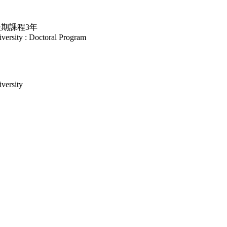
後期課程3年
ersity : Doctoral Program
versity