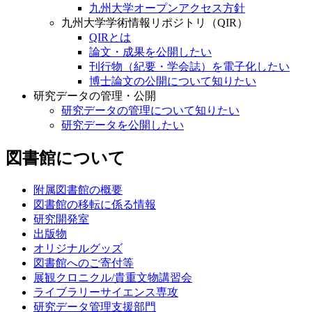
九州大学オープンアクセス方針
九州大学学術情報リポジトリ（QIR）
QIRとは
論文・成果を公開したい
刊行物（紀要・学会誌）を電子化したい
博士論文の公開について知りたい
研究データの管理・公開
研究データの管理について知りたい
研究データを公開したい
図書館について
附属図書館の概要
図書館の移転に係る情報
研究開発室
出版物
オリジナルグッズ
図書館へのご寄付等
展観クロニクル/貴重文物講習会
ライブラリーサイエンス専攻
研究データ管理支援部門