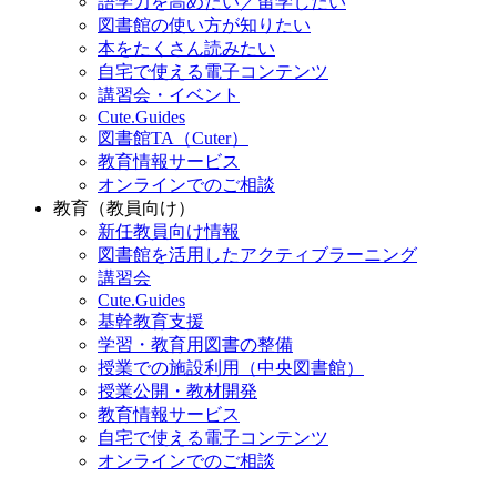
語学力を高めたい／留学したい
図書館の使い方が知りたい
本をたくさん読みたい
自宅で使える電子コンテンツ
講習会・イベント
Cute.Guides
図書館TA（Cuter）
教育情報サービス
オンラインでのご相談
教育（教員向け）
新任教員向け情報
図書館を活用したアクティブラーニング
講習会
Cute.Guides
基幹教育支援
学習・教育用図書の整備
授業での施設利用（中央図書館）
授業公開・教材開発
教育情報サービス
自宅で使える電子コンテンツ
オンラインでのご相談