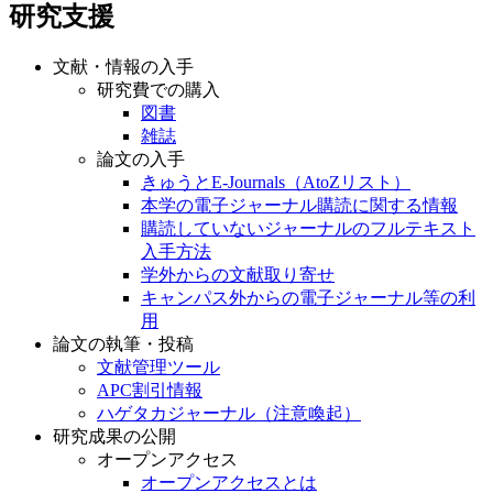
研究支援
文献・情報の入手
研究費での購入
図書
雑誌
論文の入手
きゅうとE-Journals（AtoZリスト）
本学の電子ジャーナル購読に関する情報
購読していないジャーナルのフルテキスト
入手方法
学外からの文献取り寄せ
キャンパス外からの電子ジャーナル等の利
用
論文の執筆・投稿
文献管理ツール
APC割引情報
ハゲタカジャーナル（注意喚起）
研究成果の公開
オープンアクセス
オープンアクセスとは