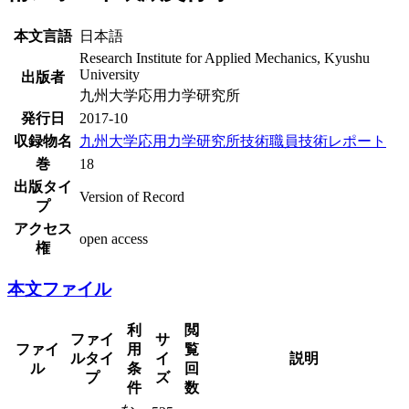
本文言語
日本語
Research Institute for Applied Mechanics, Kyushu
University
出版者
九州大学応用力学研究所
発行日
2017-10
収録物名
九州大学応用力学研究所技術職員技術レポート
巻
18
出版タイ
Version of Record
プ
アクセス
open access
権
本文ファイル
利
閲
ファイ
サ
ファイ
用
覧
ルタイ
イ
説明
ル
条
回
プ
ズ
件
数