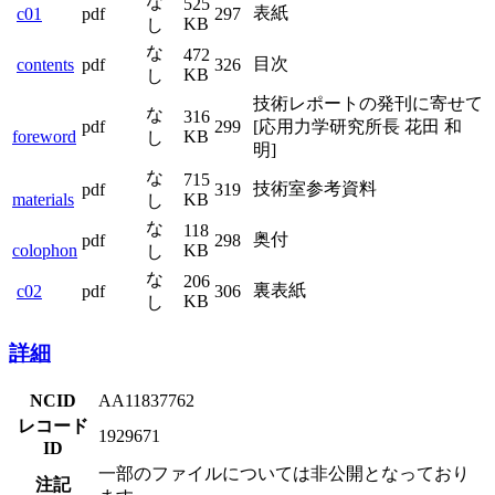
な
525
表紙
c01
pdf
297
KB
し
な
472
目次
contents
pdf
326
KB
し
技術レポートの発刊に寄せて
な
316
pdf
299
[応用力学研究所長 花田 和
foreword
KB
し
明]
な
715
技術室参考資料
pdf
319
materials
KB
し
な
118
奥付
pdf
298
colophon
KB
し
な
206
裏表紙
c02
pdf
306
KB
し
詳細
NCID
AA11837762
レコード
1929671
ID
一部のファイルについては非公開となっており
注記