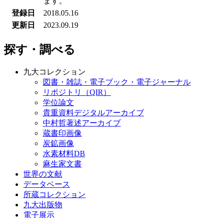
ます。
登録日
2018.05.16
更新日
2023.09.19
探す・調べる
九大コレクション
図書・雑誌・電子ブック・電子ジャーナル
リポジトリ（QIR）
学位論文
貴重資料デジタルアーカイブ
中村哲著述アーカイブ
蔵書印画像
炭鉱画像
水素材料DB
麻生家文書
世界の文献
データベース
所蔵コレクション
九大出版物
電子展示