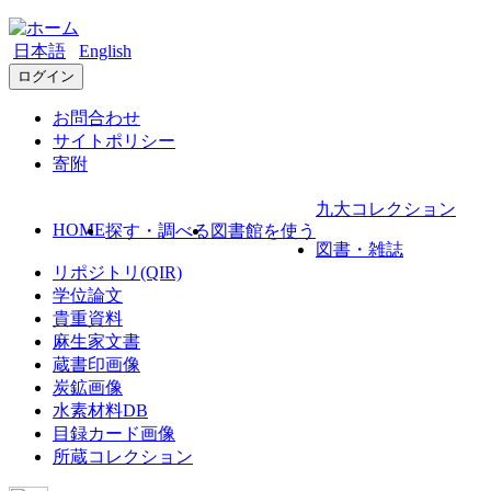
日本語
English
ログイン
お問合わせ
サイトポリシー
寄附
九大コレクション
HOME
探す・調べる
図書館を使う
図書・雑誌
リポジトリ(QIR)
学位論文
貴重資料
麻生家文書
蔵書印画像
炭鉱画像
水素材料DB
目録カード画像
所蔵コレクション