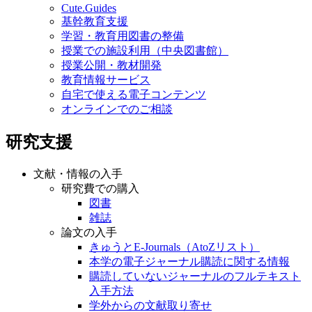
Cute.Guides
基幹教育支援
学習・教育用図書の整備
授業での施設利用（中央図書館）
授業公開・教材開発
教育情報サービス
自宅で使える電子コンテンツ
オンラインでのご相談
研究支援
文献・情報の入手
研究費での購入
図書
雑誌
論文の入手
きゅうとE-Journals（AtoZリスト）
本学の電子ジャーナル購読に関する情報
購読していないジャーナルのフルテキスト
入手方法
学外からの文献取り寄せ