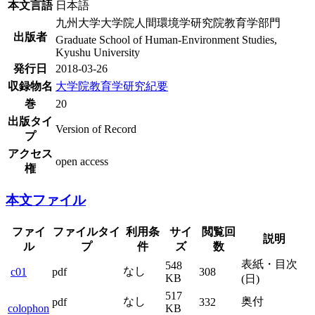
本文言語
日本語
九州大学大学院人間環境学研究院教育学部門
出版者
Graduate School of Human-Environment Studies,
Kyushu University
発行日
2018-03-26
収録物名
大学院教育学研究紀要
巻
20
出版タイ
Version of Record
プ
アクセス
open access
権
本文ファイル
ファイ
ファイルタイ
利用条
サイ
閲覧回
説明
ル
プ
件
ズ
数
表紙・目次
548
なし
c01
pdf
308
KB
(日)
517
なし
奥付
pdf
332
colophon
KB