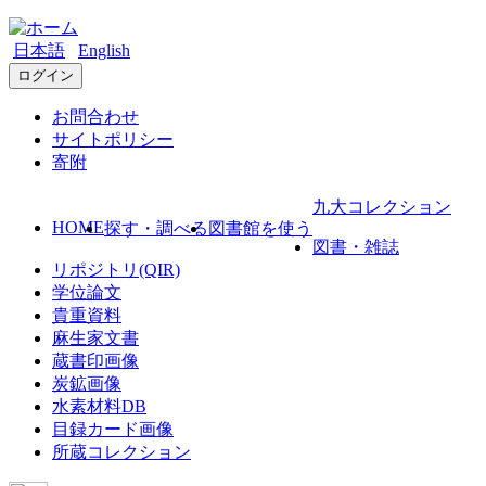
日本語
English
ログイン
お問合わせ
サイトポリシー
寄附
九大コレクション
HOME
探す・調べる
図書館を使う
図書・雑誌
リポジトリ(QIR)
学位論文
貴重資料
麻生家文書
蔵書印画像
炭鉱画像
水素材料DB
目録カード画像
所蔵コレクション