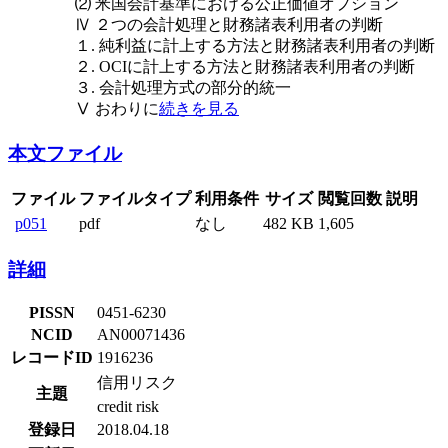
⑵ 米国会計基準における公正価値オプション
Ⅳ ２つの会計処理と財務諸表利用者の判断
１. 純利益に計上する方法と財務諸表利用者の判断
２. OCIに計上する方法と財務諸表利用者の判断
３. 会計処理方式の部分的統一
Ⅴ おわりに
続きを見る
本文ファイル
ファイル
ファイルタイプ
利用条件
サイズ
閲覧回数
説明
p051
pdf
なし
482 KB
1,605
詳細
PISSN
0451-6230
NCID
AN00071436
レコードID
1916236
信用リスク
主題
credit risk
登録日
2018.04.18