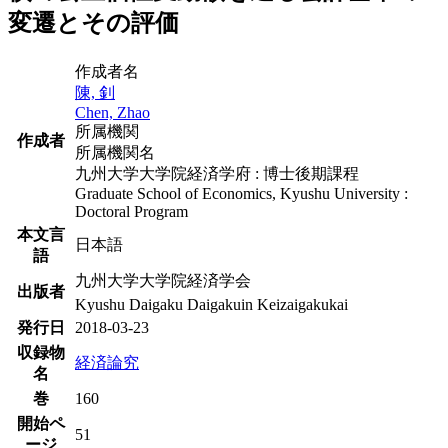
変遷とその評価
作成者名
陳, 釗
Chen, Zhao
所属機関
作成者
所属機関名
九州大学大学院経済学府 : 博士後期課程
Graduate School of Economics, Kyushu University :
Doctoral Program
本文言
日本語
語
九州大学大学院経済学会
出版者
Kyushu Daigaku Daigakuin Keizaigakukai
発行日
2018-03-23
収録物
経済論究
名
巻
160
開始ペ
51
ージ