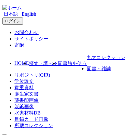
日本語
English
ログイン
お問合わせ
サイトポリシー
寄附
九大コレクション
HOME
探す・調べる
図書館を使う
図書・雑誌
リポジトリ(QIR)
学位論文
貴重資料
麻生家文書
蔵書印画像
炭鉱画像
水素材料DB
目録カード画像
所蔵コレクション