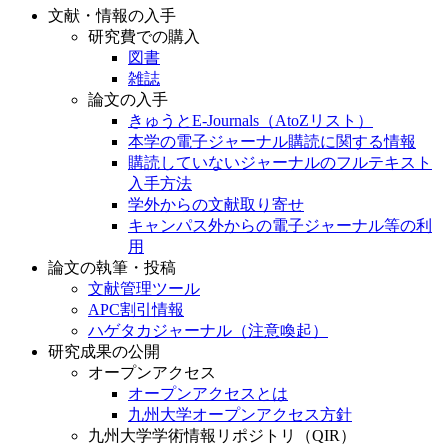
文献・情報の入手
研究費での購入
図書
雑誌
論文の入手
きゅうとE-Journals（AtoZリスト）
本学の電子ジャーナル購読に関する情報
購読していないジャーナルのフルテキスト
入手方法
学外からの文献取り寄せ
キャンパス外からの電子ジャーナル等の利
用
論文の執筆・投稿
文献管理ツール
APC割引情報
ハゲタカジャーナル（注意喚起）
研究成果の公開
オープンアクセス
オープンアクセスとは
九州大学オープンアクセス方針
九州大学学術情報リポジトリ（QIR）