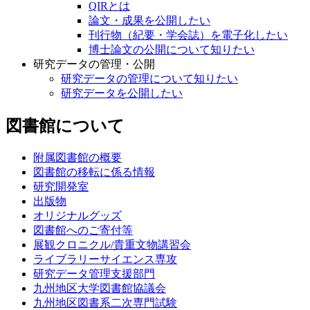
QIRとは
論文・成果を公開したい
刊行物（紀要・学会誌）を電子化したい
博士論文の公開について知りたい
研究データの管理・公開
研究データの管理について知りたい
研究データを公開したい
図書館について
附属図書館の概要
図書館の移転に係る情報
研究開発室
出版物
オリジナルグッズ
図書館へのご寄付等
展観クロニクル/貴重文物講習会
ライブラリーサイエンス専攻
研究データ管理支援部門
九州地区大学図書館協議会
九州地区図書系二次専門試験