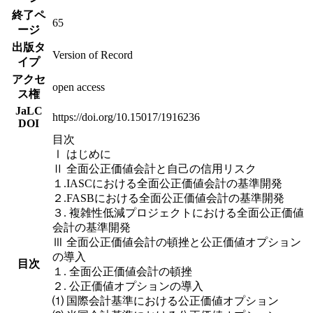
終了ペ
65
ージ
出版タ
Version of Record
イプ
アクセ
open access
ス権
JaLC
https://doi.org/10.15017/1916236
DOI
目次
Ⅰ はじめに
Ⅱ 全面公正価値会計と自己の信用リスク
１.IASCにおける全面公正価値会計の基準開発
２.FASBにおける全面公正価値会計の基準開発
３. 複雑性低減プロジェクトにおける全面公正価値
会計の基準開発
Ⅲ 全面公正価値会計の頓挫と公正価値オプション
の導入
目次
１. 全面公正価値会計の頓挫
２. 公正価値オプションの導入
⑴ 国際会計基準における公正価値オプション