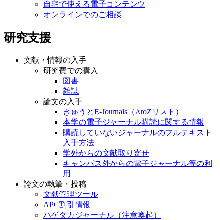
自宅で使える電子コンテンツ
オンラインでのご相談
研究支援
文献・情報の入手
研究費での購入
図書
雑誌
論文の入手
きゅうとE-Journals（AtoZリスト）
本学の電子ジャーナル購読に関する情報
購読していないジャーナルのフルテキスト
入手方法
学外からの文献取り寄せ
キャンパス外からの電子ジャーナル等の利
用
論文の執筆・投稿
文献管理ツール
APC割引情報
ハゲタカジャーナル（注意喚起）