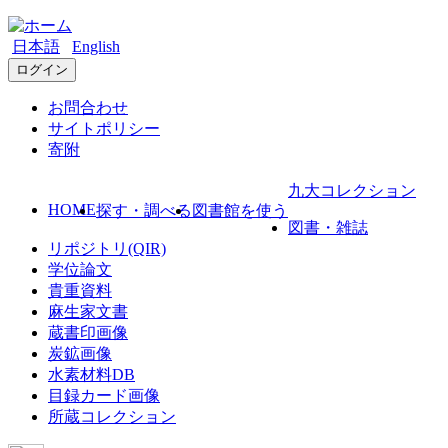
日本語
English
ログイン
お問合わせ
サイトポリシー
寄附
九大コレクション
HOME
探す・調べる
図書館を使う
図書・雑誌
リポジトリ(QIR)
学位論文
貴重資料
麻生家文書
蔵書印画像
炭鉱画像
水素材料DB
目録カード画像
所蔵コレクション