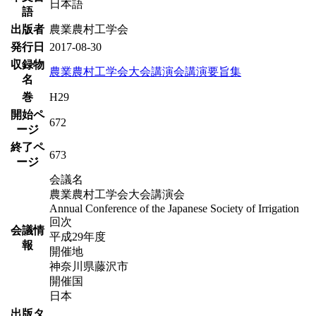
日本語
語
出版者
農業農村工学会
発行日
2017-08-30
収録物
農業農村工学会大会講演会講演要旨集
名
巻
H29
開始ペ
672
ージ
終了ペ
673
ージ
会議名
農業農村工学会大会講演会
Annual Conference of the Japanese Society of Irrigation
回次
会議情
平成29年度
報
開催地
神奈川県藤沢市
開催国
日本
出版タ