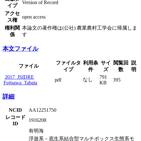
Version of Record
イプ
アクセ
open access
ス権
権利関
本論文の著作権は(公社) 農業農村工学会に帰属しま
係
す
本文ファイル
ファイルタ
利用条
サイ
閲覧回
説
ファイル
イプ
件
ズ
数
明
2017_JSIDRE
791
なし
pdf
395
Fujisawa_Tabata
KB
詳細
NCID
AA12251750
レコード
1916208
ID
有明海
浮遊系－底生系結合型マルチボックス生態系モ