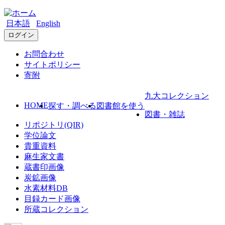
日本語
English
ログイン
お問合わせ
サイトポリシー
寄附
九大コレクション
HOME
探す・調べる
図書館を使う
図書・雑誌
リポジトリ(QIR)
学位論文
貴重資料
麻生家文書
蔵書印画像
炭鉱画像
水素材料DB
目録カード画像
所蔵コレクション