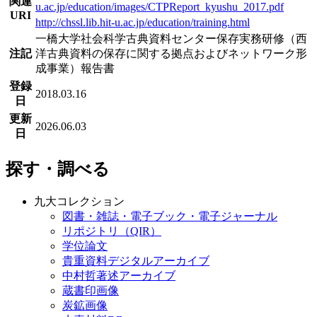
関連
u.ac.jp/education/images/CTPReport_kyushu_2017.pdf
URI
http://chssl.lib.hit-u.ac.jp/education/training.html
一橋大学社会科学古典資料センター保存実務研修（西
注記
洋古典資料の保存に関する拠点およびネットワーク形
成事業）報告書
登録
2018.03.16
日
更新
2026.06.03
日
探す・調べる
九大コレクション
図書・雑誌・電子ブック・電子ジャーナル
リポジトリ（QIR）
学位論文
貴重資料デジタルアーカイブ
中村哲著述アーカイブ
蔵書印画像
炭鉱画像