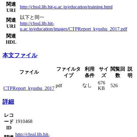
関連
http://chssl.lib.hit-u.ac.jp/education/training.html
URI
以下と同一
関連
http://chssl.lib.hit-
URI
u.ac.jp/education/images/CTPReport_kyushu_2017.pdf
関連
HDL
本文ファイル
ファイルタ
利用
サイ
閲覧回
説
ファイル
イプ
条件
ズ
数
明
676
なし
pdf
526
CTPReport_kyushu_2017
KB
詳細
レコ
1910468
ード
ID
http://chssl.lib.hit-