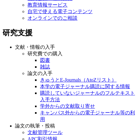
教育情報サービス
自宅で使える電子コンテンツ
オンラインでのご相談
研究支援
文献・情報の入手
研究費での購入
図書
雑誌
論文の入手
きゅうとE-Journals（AtoZリスト）
本学の電子ジャーナル購読に関する情報
購読していないジャーナルのフルテキスト
入手方法
学外からの文献取り寄せ
キャンパス外からの電子ジャーナル等の利
用
論文の執筆・投稿
文献管理ツール
APC割引情報