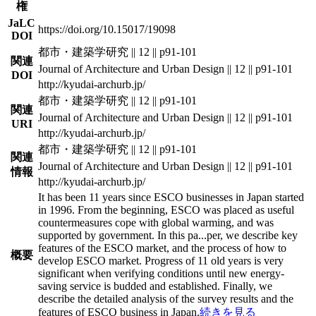
権
JaLC
https://doi.org/10.15017/19098
DOI
都市・建築学研究 || 12 || p91-101
関連
Journal of Architecture and Urban Design || 12 || p91-101
DOI
http://kyudai-archurb.jp/
都市・建築学研究 || 12 || p91-101
関連
Journal of Architecture and Urban Design || 12 || p91-101
URI
http://kyudai-archurb.jp/
都市・建築学研究 || 12 || p91-101
関連
Journal of Architecture and Urban Design || 12 || p91-101
情報
http://kyudai-archurb.jp/
It has been 11 years since ESCO businesses in Japan started
in 1996. From the beginning, ESCO was placed as useful
countermeasures cope with global warming, and was
supported by government. In this pa
...
per, we describe key
features of the ESCO market, and the process of how to
概要
develop ESCO market. Progress of 11 old years is very
significant when verifying conditions until new energy-
saving service is budded and established. Finally, we
describe the detailed analysis of the survey results and the
features of ESCO business in Japan.
続きを見る