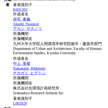
者
著者識別子
K001302
作成者名
赤司, 泰義
Akashi, Yasunori
アカシ, ヤスノリ
所属機関
所属機関名
九州大学大学院人間環境学研究院都市・建築学部門
Department of Urban and Architecture, Faculty of Human-
Environment Studies, Kyushu University
作成者名
中上, 英俊
Nakagami, Hidetoshi
ナカガミ, ヒデトシ
所属機関
所属機関名
株式会社住環境計画研究所
Jyukankyo Research Institute Inc.
著者識別子
L002929