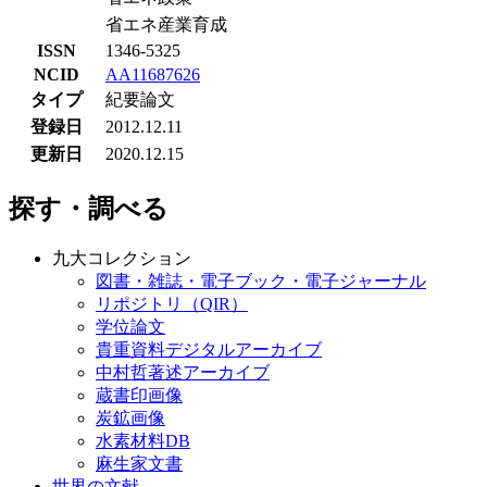
省エネ産業育成
ISSN
1346-5325
NCID
AA11687626
タイプ
紀要論文
登録日
2012.12.11
更新日
2020.12.15
探す・調べる
九大コレクション
図書・雑誌・電子ブック・電子ジャーナル
リポジトリ（QIR）
学位論文
貴重資料デジタルアーカイブ
中村哲著述アーカイブ
蔵書印画像
炭鉱画像
水素材料DB
麻生家文書
世界の文献