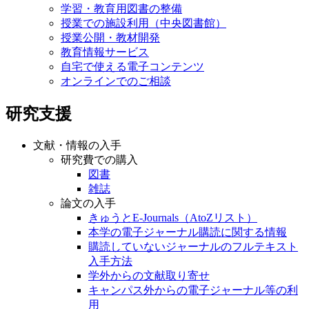
学習・教育用図書の整備
授業での施設利用（中央図書館）
授業公開・教材開発
教育情報サービス
自宅で使える電子コンテンツ
オンラインでのご相談
研究支援
文献・情報の入手
研究費での購入
図書
雑誌
論文の入手
きゅうとE-Journals（AtoZリスト）
本学の電子ジャーナル購読に関する情報
購読していないジャーナルのフルテキスト
入手方法
学外からの文献取り寄せ
キャンパス外からの電子ジャーナル等の利
用