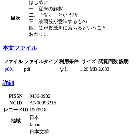
はじめに
一、従来の解釈
二、「愛す」という語
目次
三、綾藺笠が意味するもの
四、笠が賀茂川に落ちるということ
おわりに
本文ファイル
ファイル
ファイルタイプ
利用条件
サイズ
閲覧回数
説明
p001
pdf
なし
1.20 MB
2,683
詳細
PISSN
0436-0982
NCID
AN00093315
レコードID
1909518
日本
地域
Japan
日本文学