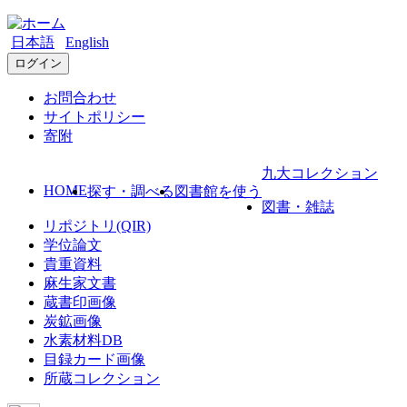
日本語
English
ログイン
お問合わせ
サイトポリシー
寄附
九大コレクション
HOME
探す・調べる
図書館を使う
図書・雑誌
リポジトリ(QIR)
学位論文
貴重資料
麻生家文書
蔵書印画像
炭鉱画像
水素材料DB
目録カード画像
所蔵コレクション