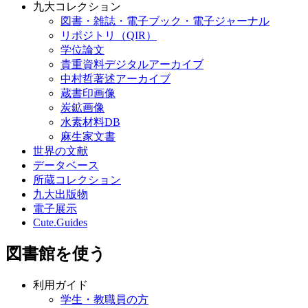
九大コレクション
図書・雑誌・電子ブック・電子ジャーナル
リポジトリ（QIR）
学位論文
貴重資料デジタルアーカイブ
中村哲著述アーカイブ
蔵書印画像
炭鉱画像
水素材料DB
麻生家文書
世界の文献
データベース
所蔵コレクション
九大出版物
電子展示
Cute.Guides
図書館を使う
利用ガイド
学生・教職員の方