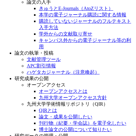
論文の入手
きゅうとE-Journals（AtoZリスト）
本学の電子ジャーナル購読に関する情報
購読していないジャーナルのフルテキスト
入手方法
学外からの文献取り寄せ
キャンパス外からの電子ジャーナル等の利
用
論文の執筆・投稿
文献管理ツール
APC割引情報
ハゲタカジャーナル（注意喚起）
研究成果の公開
オープンアクセス
オープンアクセスとは
九州大学オープンアクセス方針
九州大学学術情報リポジトリ（QIR）
QIRとは
論文・成果を公開したい
刊行物（紀要・学会誌）を電子化したい
博士論文の公開について知りたい
研究データの管理・公開