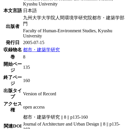
Kyushu University
本文言語
日本語
九州大学大学院人間環境学研究院都市・建築学部
門
出版者
Faculty of Human-Environment Studies, Kyushu
University
発行日
2005-07-15
収録物名
都市・建築学研究
巻
8
開始ペー
135
ジ
終了ペー
160
ジ
出版タイ
Version of Record
プ
アクセス
open access
権
都市・建築学研究 || 8 || p135-160
Journal of Architecture and Urban Design || 8 || p135-
関連DOI