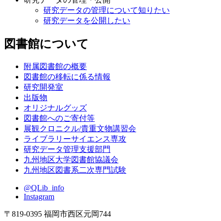
研究データの管理について知りたい
研究データを公開したい
図書館について
附属図書館の概要
図書館の移転に係る情報
研究開発室
出版物
オリジナルグッズ
図書館へのご寄付等
展観クロニクル/貴重文物講習会
ライブラリーサイエンス専攻
研究データ管理支援部門
九州地区大学図書館協議会
九州地区図書系二次専門試験
@QLib_info
Instagram
〒819-0395 福岡市西区元岡744