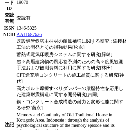
19070
ード
ID
査読
査読有
有無
ISSN
1346-5325
NCID
AA11687626
既設鋼管鉄塔主柱材の耐風補強に関する研究 : 添接材
工法の開発とその補強効果[松永]
蓄熱式電気床暖房システムに関する研究[篠﨑]
超々高層建築物の風応答予測のための高々度風観測
手法および観測資料に利用に関する研究[林田]
CFT造充填コンクリートの施工品質に関する研究[神
代]
高力ボルト摩擦すべりダンパーの履歴特性を応用し
た建築耐震構造に関する開発研究[吉岡]
鋼・コンクリート合成構造の耐力と変形性能に関す
る研究[藤永]
Memory and Continuity of Old Traditional House in
Kotagede Area, Indonesia : through the analysis of
注記
psychological structure of the memory episode and its