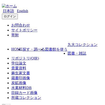
日本語
English
ログイン
お問合わせ
サイトポリシー
寄附
九大コレクション
HOME
探す・調べる
図書館を使う
図書・雑誌
リポジトリ(QIR)
学位論文
貴重資料
麻生家文書
蔵書印画像
炭鉱画像
水素材料DB
目録カード画像
所蔵コレクション