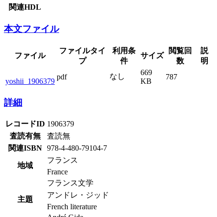
関連HDL
本文ファイル
ファイルタイ
利用条
閲覧回
説
ファイル
サイズ
プ
件
数
明
669
なし
pdf
787
yoshii_1906379
KB
詳細
レコードID
1906379
査読有無
査読無
関連ISBN
978-4-480-79104-7
フランス
地域
France
フランス文学
アンドレ・ジッド
主題
French literature