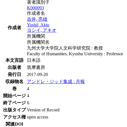
著者識別子
K000093
作成者名
吉井, 亮雄
Yoshii, Akio
作成者
ヨシイ, アキオ
所属機関
所属機関名
九州大学大学院人文科学研究院 : 教授
Faculty of Humanities, Kyushu University : Professor
本文言語
日本語
出版者
筑摩書房
発行日
2017-09-20
収録物名
アンドレ・ジッド集成 : 月報
巻
4
開始ページ
4
終了ページ
6
出版タイプ
Version of Record
アクセス権
open access
関連DOI