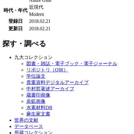
André Gide
近現代
時代・年代
Modern
登録日
2018.02.21
更新日
2018.02.21
探す・調べる
九大コレクション
図書・雑誌・電子ブック・電子ジャーナル
リポジトリ（QIR）
学位論文
貴重資料デジタルアーカイブ
中村哲著述アーカイブ
蔵書印画像
炭鉱画像
水素材料DB
麻生家文書
世界の文献
データベース
所蔵コレクション