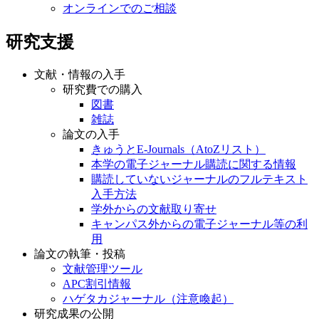
オンラインでのご相談
研究支援
文献・情報の入手
研究費での購入
図書
雑誌
論文の入手
きゅうとE-Journals（AtoZリスト）
本学の電子ジャーナル購読に関する情報
購読していないジャーナルのフルテキスト
入手方法
学外からの文献取り寄せ
キャンパス外からの電子ジャーナル等の利
用
論文の執筆・投稿
文献管理ツール
APC割引情報
ハゲタカジャーナル（注意喚起）
研究成果の公開