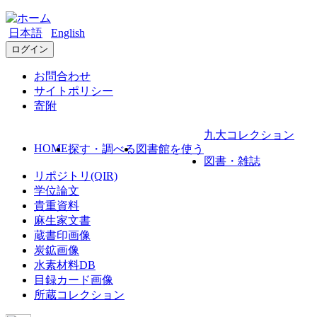
日本語
English
ログイン
お問合わせ
サイトポリシー
寄附
九大コレクション
HOME
探す・調べる
図書館を使う
図書・雑誌
リポジトリ(QIR)
学位論文
貴重資料
麻生家文書
蔵書印画像
炭鉱画像
水素材料DB
目録カード画像
所蔵コレクション