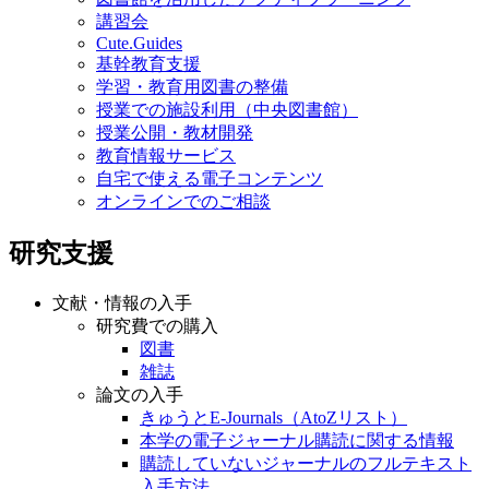
講習会
Cute.Guides
基幹教育支援
学習・教育用図書の整備
授業での施設利用（中央図書館）
授業公開・教材開発
教育情報サービス
自宅で使える電子コンテンツ
オンラインでのご相談
研究支援
文献・情報の入手
研究費での購入
図書
雑誌
論文の入手
きゅうとE-Journals（AtoZリスト）
本学の電子ジャーナル購読に関する情報
購読していないジャーナルのフルテキスト
入手方法