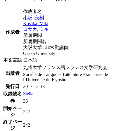
作成者名
小坂, 美樹
Kosaka, Miki
コサカ, ミキ
作成者
所属機関
所属機関名
大阪大学 : 非常勤講師
Osaka University
本文言語
日本語
九州大学フランス語フランス文学研究会
出版者
Société de Langue et Littérature Françaises de
l’Université du Kyushu
発行日
2017-12-18
収録物名
Stella
巻
36
開始ペー
227
ジ
終了ペー
242
ジ