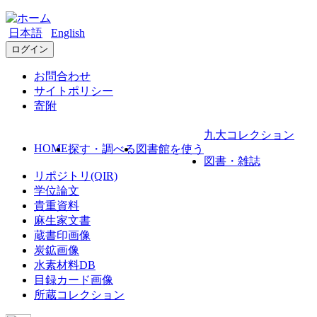
日本語
English
ログイン
お問合わせ
サイトポリシー
寄附
九大コレクション
HOME
探す・調べる
図書館を使う
図書・雑誌
リポジトリ(QIR)
学位論文
貴重資料
麻生家文書
蔵書印画像
炭鉱画像
水素材料DB
目録カード画像
所蔵コレクション