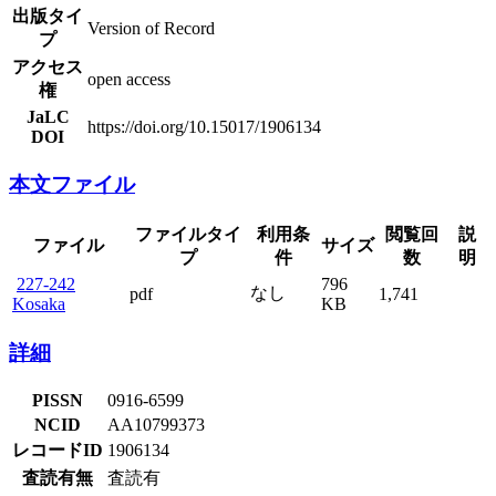
出版タイ
Version of Record
プ
アクセス
open access
権
JaLC
https://doi.org/10.15017/1906134
DOI
本文ファイル
ファイルタイ
利用条
閲覧回
説
ファイル
サイズ
プ
件
数
明
227-242
796
なし
pdf
1,741
Kosaka
KB
詳細
PISSN
0916-6599
NCID
AA10799373
レコードID
1906134
査読有無
査読有