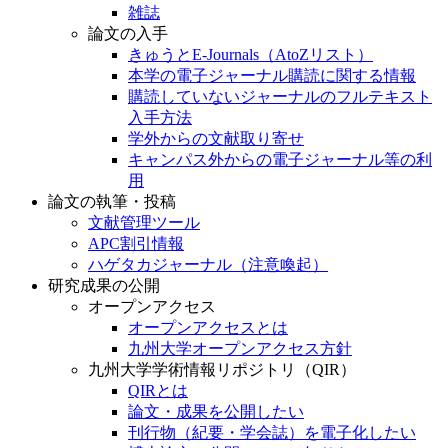
雑誌
論文の入手
きゅうとE-Journals（AtoZリスト）
本学の電子ジャーナル購読に関する情報
購読していないジャーナルのフルテキスト
入手方法
学外からの文献取り寄せ
キャンパス外からの電子ジャーナル等の利
用
論文の執筆・投稿
文献管理ツール
APC割引情報
ハゲタカジャーナル（注意喚起）
研究成果の公開
オープンアクセス
オープンアクセスとは
九州大学オープンアクセス方針
九州大学学術情報リポジトリ（QIR）
QIRとは
論文・成果を公開したい
刊行物（紀要・学会誌）を電子化したい