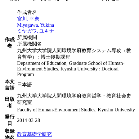
作成者名
宮川, 幸奈
Miyagawa, Yukina
ミヤガワ, ユキナ
所属機関
作成
所属機関名
者
九州大学大学院人間環境学府教育システム専攻（教
育哲学） : 博士後期課程
Department of Education, Graduate School of Human-
Environment Studies, Kyushu University : Doctoral
Program
本文
日本語
言語
九州大学大学院人間環境学府教育哲学・教育社会史
出版
研究室
者
Faculty of Human-Environment Studies, Kyushu University
発行
2014-03-28
日
収録
教育基礎学研究
物名