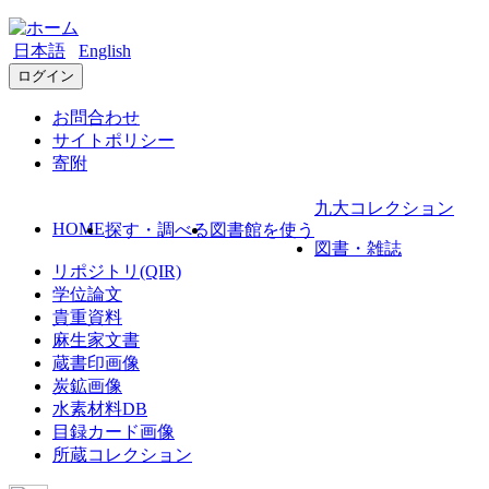
日本語
English
ログイン
お問合わせ
サイトポリシー
寄附
九大コレクション
HOME
探す・調べる
図書館を使う
図書・雑誌
リポジトリ(QIR)
学位論文
貴重資料
麻生家文書
蔵書印画像
炭鉱画像
水素材料DB
目録カード画像
所蔵コレクション