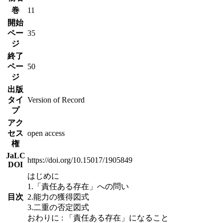
巻
11
開始
ペー
35
ジ
終了
ペー
50
ジ
出版
タイ
Version of Record
プ
アク
セス
open access
権
JaLC
https://doi.org/10.15017/1905849
DOI
はじめに
1.「責任ある存在」への問い
目次
2.能力の獲得図式
3.二重の否定図式
おわりに : 「責任ある存在」になること