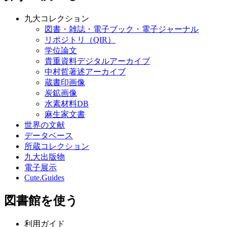
九大コレクション
図書・雑誌・電子ブック・電子ジャーナル
リポジトリ（QIR）
学位論文
貴重資料デジタルアーカイブ
中村哲著述アーカイブ
蔵書印画像
炭鉱画像
水素材料DB
麻生家文書
世界の文献
データベース
所蔵コレクション
九大出版物
電子展示
Cute.Guides
図書館を使う
利用ガイド