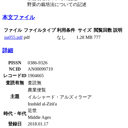
野菜の栽培法についての記述
本文ファイル
ファイル
ファイルタイプ
利用条件
サイズ
閲覧回数
説明
pa055.pdf
pdf
なし
1.28 MB
777
詳細
PISSN
0386-9326
NCID
AN00099719
レコードID
1904665
査読有無
査読無
農業便覧
主題
イルシャード・アルズィラーア
Irashād al-Zirā'a
近世
時代・年代
Middle Ages
登録日
2018.01.17