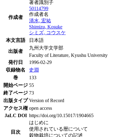
著者識別子
50114799
作成者名
作成者
清水, 宏祐
Shimizu, Kosuke
シミズ, コウスケ
本文言語
日本語
九州大学文学部
出版者
Faculty of Literature, Kyushu University
発行日
1996-02-29
収録物名
史淵
巻
133
開始ページ
55
終了ページ
73
出版タイプ
Version of Record
アクセス権
open access
JaLC DOI
https://doi.org/10.15017/1904665
はじめに
使用されている暦について
目次
穀物栽培についての記述