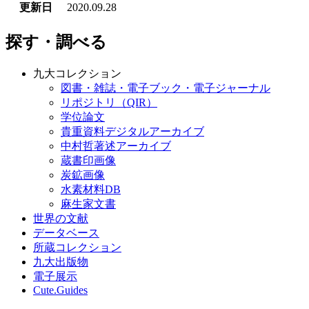
更新日
2020.09.28
探す・調べる
九大コレクション
図書・雑誌・電子ブック・電子ジャーナル
リポジトリ（QIR）
学位論文
貴重資料デジタルアーカイブ
中村哲著述アーカイブ
蔵書印画像
炭鉱画像
水素材料DB
麻生家文書
世界の文献
データベース
所蔵コレクション
九大出版物
電子展示
Cute.Guides