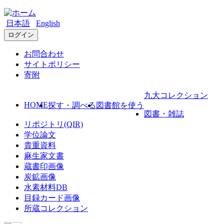
日本語
English
ログイン
お問合わせ
サイトポリシー
寄附
九大コレクション
HOME
探す・調べる
図書館を使う
図書・雑誌
リポジトリ(QIR)
学位論文
貴重資料
麻生家文書
蔵書印画像
炭鉱画像
水素材料DB
目録カード画像
所蔵コレクション