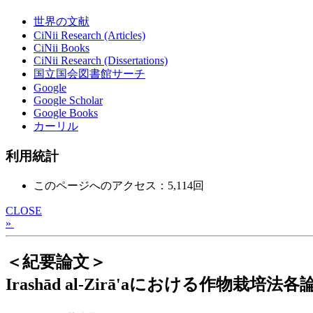
世界の文献
CiNii Research (Articles)
CiNii Books
CiNii Research (Dissertations)
国立国会図書館サーチ
Google
Google Scholar
Google Books
カーリル
利用統計
このページへのアクセス：5,114回
CLOSE
»
＜紀要論文＞
Irashād al-Zirā'aにおける作物栽培法各論