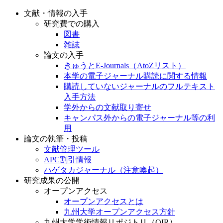
文献・情報の入手
研究費での購入
図書
雑誌
論文の入手
きゅうとE-Journals（AtoZリスト）
本学の電子ジャーナル購読に関する情報
購読していないジャーナルのフルテキスト
入手方法
学外からの文献取り寄せ
キャンパス外からの電子ジャーナル等の利
用
論文の執筆・投稿
文献管理ツール
APC割引情報
ハゲタカジャーナル（注意喚起）
研究成果の公開
オープンアクセス
オープンアクセスとは
九州大学オープンアクセス方針
九州大学学術情報リポジトリ（QIR）