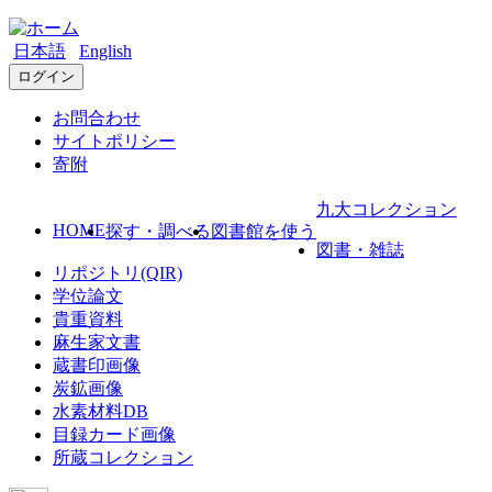
日本語
English
ログイン
お問合わせ
サイトポリシー
寄附
九大コレクション
HOME
探す・調べる
図書館を使う
図書・雑誌
リポジトリ(QIR)
学位論文
貴重資料
麻生家文書
蔵書印画像
炭鉱画像
水素材料DB
目録カード画像
所蔵コレクション