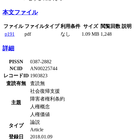
本文ファイル
ファイル
ファイルタイプ
利用条件
サイズ
閲覧回数
説明
p191
pdf
なし
1.09 MB
1,248
詳細
PISSN
0387-2882
NCID
AN00225744
レコードID
1903823
査読有無
査読無
社会復帰支援
障害者権利条約
主題
人権概念
人権価値
論説
タイプ
Article
登録日
2018.01.09