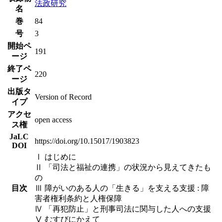
法政研究
名
巻
84
号
3
開始ペ
191
ージ
終了ペ
220
ージ
出版タ
Version of Record
イプ
アクセ
open access
ス権
JaLC
https://doi.org/10.15017/1903823
DOI
Ⅰ はじめに
Ⅱ 「司法と福祉の連携」の状況から見えてきたも
の
目次
Ⅲ 障がいのある人の「生きる」を支える支援 : 障
害者権利条約と人権保障
Ⅳ 「再犯防止」と刑事司法に関与した人への支援
Ⅴ むすびにかえて