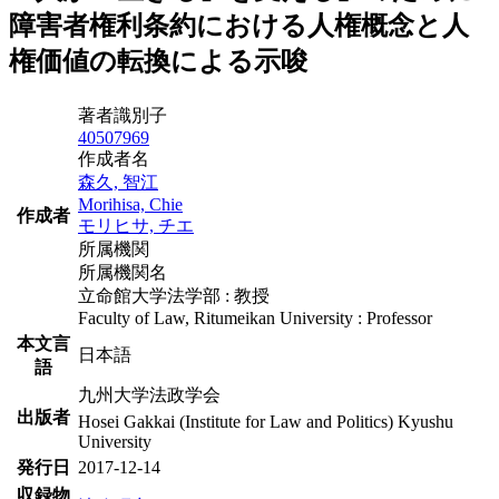
障害者権利条約における人権概念と人
権価値の転換による示唆
著者識別子
40507969
作成者名
森久, 智江
Morihisa, Chie
作成者
モリヒサ, チエ
所属機関
所属機関名
立命館大学法学部 : 教授
Faculty of Law, Ritumeikan University : Professor
本文言
日本語
語
九州大学法政学会
出版者
Hosei Gakkai (Institute for Law and Politics) Kyushu
University
発行日
2017-12-14
収録物