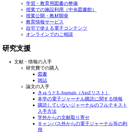
学習・教育用図書の整備
授業での施設利用（中央図書館）
授業公開・教材開発
教育情報サービス
自宅で使える電子コンテンツ
オンラインでのご相談
研究支援
文献・情報の入手
研究費での購入
図書
雑誌
論文の入手
きゅうとE-Journals（AtoZリスト）
本学の電子ジャーナル購読に関する情報
購読していないジャーナルのフルテキスト
入手方法
学外からの文献取り寄せ
キャンパス外からの電子ジャーナル等の利
用