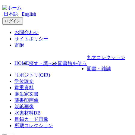
日本語
English
ログイン
お問合わせ
サイトポリシー
寄附
九大コレクション
HOME
探す・調べる
図書館を使う
図書・雑誌
リポジトリ(QIR)
学位論文
貴重資料
麻生家文書
蔵書印画像
炭鉱画像
水素材料DB
目録カード画像
所蔵コレクション