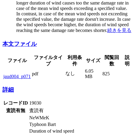
longer duration of wind causes too the same damage rate in
case of the mean wind speeds exceeding a specified value.
In contrast, in case of the mean wind speeds not exceeding
the specified value, the damage rate doesn't increase. In case
the wind speeds become higher, the duration of wind speed
reaching the same damage rate becomes shorter.
続きを見る
本文ファイル
ファイルタイ
利用条
閲覧回
説
ファイル
サイズ
プ
件
数
明
6.05
なし
pdf
825
jaud004_p071
MB
詳細
レコードID
19030
査読有無
査読有
NeWMeK
Typhoon Bart
Duration of wind speed