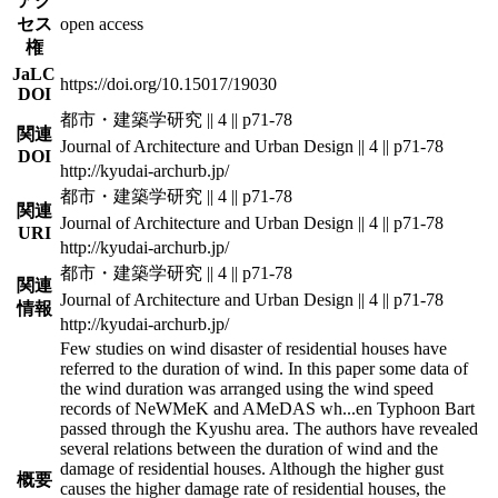
アク
セス
open access
権
JaLC
https://doi.org/10.15017/19030
DOI
都市・建築学研究 || 4 || p71-78
関連
Journal of Architecture and Urban Design || 4 || p71-78
DOI
http://kyudai-archurb.jp/
都市・建築学研究 || 4 || p71-78
関連
Journal of Architecture and Urban Design || 4 || p71-78
URI
http://kyudai-archurb.jp/
都市・建築学研究 || 4 || p71-78
関連
Journal of Architecture and Urban Design || 4 || p71-78
情報
http://kyudai-archurb.jp/
Few studies on wind disaster of residential houses have
referred to the duration of wind. In this paper some data of
the wind duration was arranged using the wind speed
records of NeWMeK and AMeDAS wh
...
en Typhoon Bart
passed through the Kyushu area. The authors have revealed
several relations between the duration of wind and the
damage of residential houses. Although the higher gust
概要
causes the higher damage rate of residential houses, the