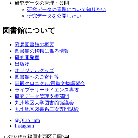
研究データの管理・公開
研究データの管理について知りたい
研究データを公開したい
図書館について
附属図書館の概要
図書館の移転に係る情報
研究開発室
出版物
オリジナルグッズ
図書館へのご寄付等
展観クロニクル/貴重文物講習会
ライブラリーサイエンス専攻
研究データ管理支援部門
九州地区大学図書館協議会
九州地区図書系二次専門試験
@QLib_info
Instagram
〒819-0395 福岡市西区元岡744