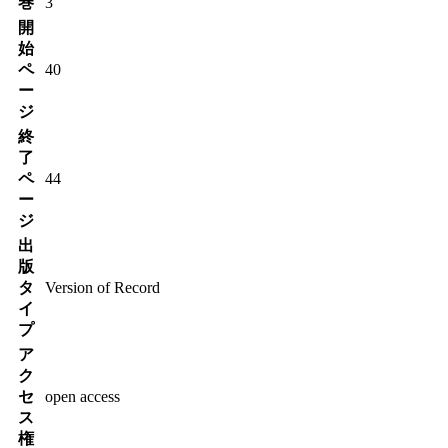
巻
3
開
始
ペ
40
ー
ジ
終
了
ペ
44
ー
ジ
出
版
タ
Version of Record
イ
プ
ア
ク
セ
open access
ス
権