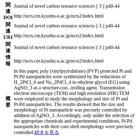
関
Journal of novel carbon resource sciences || 3 || p40-44
連
http://ncrs.cm.kyushu-u.ac.jp/ncrs2/index.html
DOI
関
Journal of novel carbon resource sciences || 3 || p40-44
連
http://ncrs.cm.kyushu-u.ac.jp/ncrs2/index.html
URI
関
Journal of novel carbon resource sciences || 3 || p40-44
連
情
http://ncrs.cm.kyushu-u.ac.jp/ncrs2/index.html
報
In this paper, poly (vinylpyrrolidone) (PVP) protected Pt and
Pt-Pd nanoparticles were synthesized by the reductions of
H_2PtCl_6 and Na_2PdCl_4 in ethylene glycol (EG) using
AgNO_3 as a structure-con
...
trolling agent. Transmission
electron microscopy (TEM) and high resolution (HR) TEM
概
were employed to study the morphology and size of Pt and
Pt-Pd nanoparticles. The results showed that the size and
要
morphology of Pt nanoparticle was precisely controlled by
addition of AgNO_3. Accordingly, only under the selection of
the appropriate chemicals and experimental conditions, Pt-Pd
nanoparticles with their core-shell morphology were precisely
controlled.
続きを見る