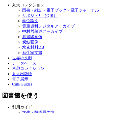
九大コレクション
図書・雑誌・電子ブック・電子ジャーナル
リポジトリ（QIR）
学位論文
貴重資料デジタルアーカイブ
中村哲著述アーカイブ
蔵書印画像
炭鉱画像
水素材料DB
麻生家文書
世界の文献
データベース
所蔵コレクション
九大出版物
電子展示
Cute.Guides
図書館を使う
利用ガイド
学生・教職員の方