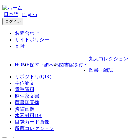
日本語
English
ログイン
お問合わせ
サイトポリシー
寄附
九大コレクション
HOME
探す・調べる
図書館を使う
図書・雑誌
リポジトリ(QIR)
学位論文
貴重資料
麻生家文書
蔵書印画像
炭鉱画像
水素材料DB
目録カード画像
所蔵コレクション