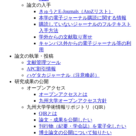
論文の入手
きゅうとE-Journals（AtoZリスト）
本学の電子ジャーナル購読に関する情報
購読していないジャーナルのフルテキスト
入手方法
学外からの文献取り寄せ
キャンパス外からの電子ジャーナル等の利
用
論文の執筆・投稿
文献管理ツール
APC割引情報
ハゲタカジャーナル（注意喚起）
研究成果の公開
オープンアクセス
オープンアクセスとは
九州大学オープンアクセス方針
九州大学学術情報リポジトリ（QIR）
QIRとは
論文・成果を公開したい
刊行物（紀要・学会誌）を電子化したい
博士論文の公開について知りたい