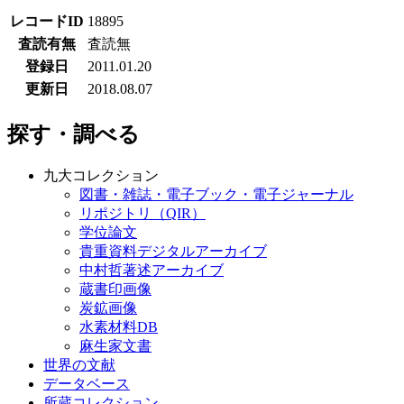
レコードID
18895
査読有無
査読無
登録日
2011.01.20
更新日
2018.08.07
探す・調べる
九大コレクション
図書・雑誌・電子ブック・電子ジャーナル
リポジトリ（QIR）
学位論文
貴重資料デジタルアーカイブ
中村哲著述アーカイブ
蔵書印画像
炭鉱画像
水素材料DB
麻生家文書
世界の文献
データベース
所蔵コレクション