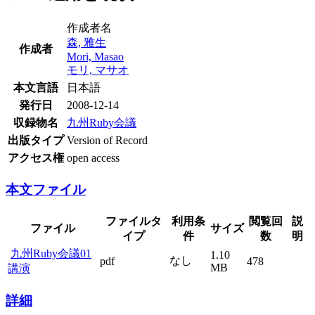
作成者名
森, 雅生
作成者
Mori, Masao
モリ, マサオ
本文言語
日本語
発行日
2008-12-14
収録物名
九州Ruby会議
出版タイプ
Version of Record
アクセス権
open access
本文ファイル
ファイルタ
利用条
閲覧回
説
ファイル
サイズ
イプ
件
数
明
九州Ruby会議01
1.10
なし
pdf
478
MB
講演
詳細