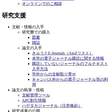
オンラインでのご相談
研究支援
文献・情報の入手
研究費での購入
図書
雑誌
論文の入手
きゅうとE-Journals（AtoZリスト）
本学の電子ジャーナル購読に関する情報
購読していないジャーナルのフルテキスト
入手方法
学外からの文献取り寄せ
キャンパス外からの電子ジャーナル等の利
用
論文の執筆・投稿
文献管理ツール
APC割引情報
ハゲタカジャーナル（注意喚起）
研究成果の公開