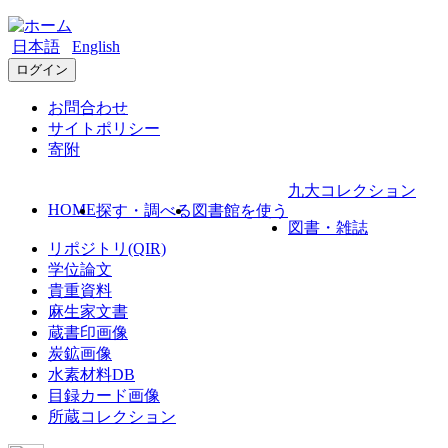
日本語
English
ログイン
お問合わせ
サイトポリシー
寄附
九大コレクション
HOME
探す・調べる
図書館を使う
図書・雑誌
リポジトリ(QIR)
学位論文
貴重資料
麻生家文書
蔵書印画像
炭鉱画像
水素材料DB
目録カード画像
所蔵コレクション