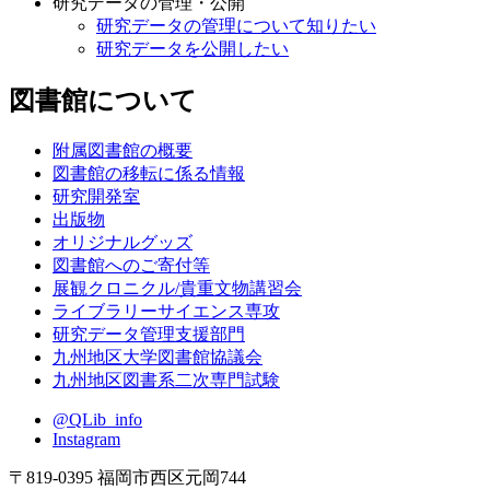
研究データの管理・公開
研究データの管理について知りたい
研究データを公開したい
図書館について
附属図書館の概要
図書館の移転に係る情報
研究開発室
出版物
オリジナルグッズ
図書館へのご寄付等
展観クロニクル/貴重文物講習会
ライブラリーサイエンス専攻
研究データ管理支援部門
九州地区大学図書館協議会
九州地区図書系二次専門試験
@QLib_info
Instagram
〒819-0395 福岡市西区元岡744