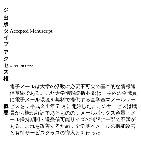
ー
ジ
出
版
タ
Accepted Manuscript
イ
プ
ア
ク
セ
open access
ス
権
電子メールは大学の活動に必要不可欠で基本的な情報通
信基盤である。九州大学情報統括本 部は，学内の全職員
に電子メール環境を無料で提供する全学基本メールサー
概
ビスを，平成２１年７ 月に開始した。このサービスは職
要
員から概ね好評であるものの，メールボックス容量・メ
ール保持期間・送受信可能サイズの制限に一部で不満が
ある。これを改善するため，全学基本メールの機能改善
と有料サービスクラスの導入とを行った。