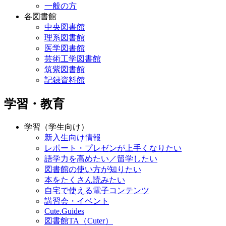
一般の方
各図書館
中央図書館
理系図書館
医学図書館
芸術工学図書館
筑紫図書館
記録資料館
学習・教育
学習（学生向け）
新入生向け情報
レポート・プレゼンが上手くなりたい
語学力を高めたい／留学したい
図書館の使い方が知りたい
本をたくさん読みたい
自宅で使える電子コンテンツ
講習会・イベント
Cute.Guides
図書館TA（Cuter）