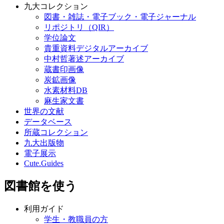
九大コレクション
図書・雑誌・電子ブック・電子ジャーナル
リポジトリ（QIR）
学位論文
貴重資料デジタルアーカイブ
中村哲著述アーカイブ
蔵書印画像
炭鉱画像
水素材料DB
麻生家文書
世界の文献
データベース
所蔵コレクション
九大出版物
電子展示
Cute.Guides
図書館を使う
利用ガイド
学生・教職員の方