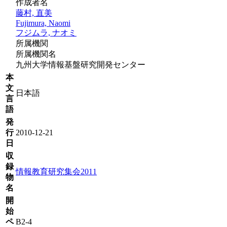
作成者名
藤村, 直美
Fujimura, Naomi
フジムラ, ナオミ
所属機関
所属機関名
九州大学情報基盤研究開発センター
本
文
日本語
言
語
発
行
2010-12-21
日
収
録
情報教育研究集会2011
物
名
開
始
ペ
B2-4