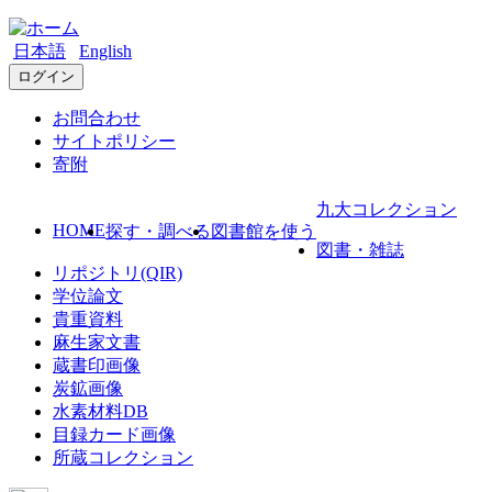
日本語
English
ログイン
お問合わせ
サイトポリシー
寄附
九大コレクション
HOME
探す・調べる
図書館を使う
図書・雑誌
リポジトリ(QIR)
学位論文
貴重資料
麻生家文書
蔵書印画像
炭鉱画像
水素材料DB
目録カード画像
所蔵コレクション