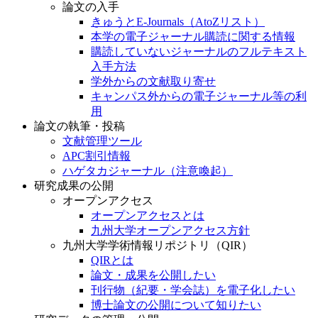
論文の入手
きゅうとE-Journals（AtoZリスト）
本学の電子ジャーナル購読に関する情報
購読していないジャーナルのフルテキスト
入手方法
学外からの文献取り寄せ
キャンパス外からの電子ジャーナル等の利
用
論文の執筆・投稿
文献管理ツール
APC割引情報
ハゲタカジャーナル（注意喚起）
研究成果の公開
オープンアクセス
オープンアクセスとは
九州大学オープンアクセス方針
九州大学学術情報リポジトリ（QIR）
QIRとは
論文・成果を公開したい
刊行物（紀要・学会誌）を電子化したい
博士論文の公開について知りたい