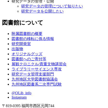
研究データの管理・公開
研究データの管理について知りたい
研究データを公開したい
図書館について
附属図書館の概要
図書館の移転に係る情報
研究開発室
出版物
オリジナルグッズ
図書館へのご寄付等
展観クロニクル/貴重文物講習会
ライブラリーサイエンス専攻
研究データ管理支援部門
九州地区大学図書館協議会
九州地区図書系二次専門試験
@QLib_info
Instagram
〒819-0395 福岡市西区元岡744