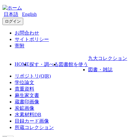
日本語
English
ログイン
お問合わせ
サイトポリシー
寄附
九大コレクション
HOME
探す・調べる
図書館を使う
図書・雑誌
リポジトリ(QIR)
学位論文
貴重資料
麻生家文書
蔵書印画像
炭鉱画像
水素材料DB
目録カード画像
所蔵コレクション