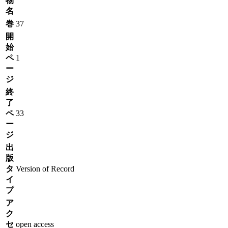
物
名
巻
37
開
始
ペ
1
ー
ジ
終
了
ペ
33
ー
ジ
出
版
タ
Version of Record
イ
プ
ア
ク
セ
open access