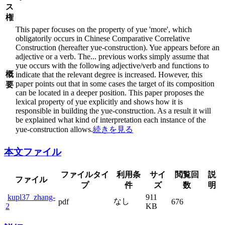
ス
権
This paper focuses on the property of yue 'more', which
obligatorily occurs in Chinese Comparative Correlative
Construction (hereafter yue-construction). Yue appears before an
adjective or a verb. The
...
previous works simply assume that
yue occurs with the following adjective/verb and functions to
概
indicate that the relevant degree is increased. However, this
paper points out that in some cases the target of its composition
要
can be located in a deeper position. This paper proposes the
lexical property of yue explicitly and shows how it is
responsible in building the yue-construction. As a result it will
be explained what kind of interpretation each instance of the
yue-construction allows.
続きを見る
本文ファイル
ファイルタイ
利用条
サイ
閲覧回
説
ファイル
プ
件
ズ
数
明
kupl37_zhang-
911
なし
pdf
676
2
KB