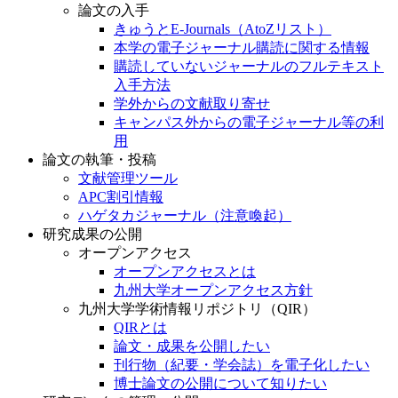
論文の入手
きゅうとE-Journals（AtoZリスト）
本学の電子ジャーナル購読に関する情報
購読していないジャーナルのフルテキスト
入手方法
学外からの文献取り寄せ
キャンパス外からの電子ジャーナル等の利
用
論文の執筆・投稿
文献管理ツール
APC割引情報
ハゲタカジャーナル（注意喚起）
研究成果の公開
オープンアクセス
オープンアクセスとは
九州大学オープンアクセス方針
九州大学学術情報リポジトリ（QIR）
QIRとは
論文・成果を公開したい
刊行物（紀要・学会誌）を電子化したい
博士論文の公開について知りたい