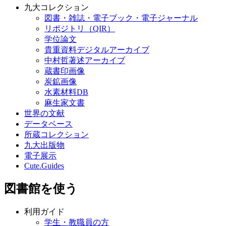
九大コレクション
図書・雑誌・電子ブック・電子ジャーナル
リポジトリ（QIR）
学位論文
貴重資料デジタルアーカイブ
中村哲著述アーカイブ
蔵書印画像
炭鉱画像
水素材料DB
麻生家文書
世界の文献
データベース
所蔵コレクション
九大出版物
電子展示
Cute.Guides
図書館を使う
利用ガイド
学生・教職員の方