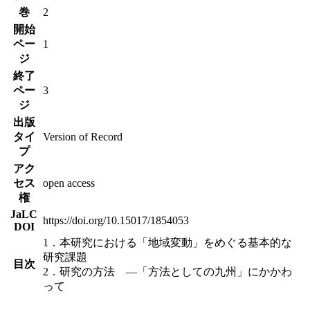
巻
2
開始
ペー
1
ジ
終了
ペー
3
ジ
出版
タイ
Version of Record
プ
アク
セス
open access
権
JaLC
https://doi.org/10.15017/1854053
DOI
1．本研究における「地域変動」をめぐる基本的な
研究課題
目次
2．研究の方法 ―「方法としての九州」にかかわ
って