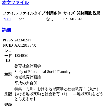
本文ファイル
ファイル
ファイルタイプ
利用条件
サイズ
閲覧回数
説明
p001
pdf
なし
1.21 MB
814
詳細
PISSN
2423-8244
NCID
AA1281384X
レコ
1854053
ード
ID
教育社会計画学
Study of Educational-Social Planning
主題
地域教育計画論
平成の大合併
特集：九州における地域変動と社会教育 / 【九州に
注記
おける地域変動と社会教育（1） ―地域変動をどう
とらえるか】
登録