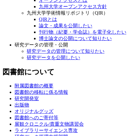
オープンアクセスとは
九州大学オープンアクセス方針
九州大学学術情報リポジトリ（QIR）
QIRとは
論文・成果を公開したい
刊行物（紀要・学会誌）を電子化したい
博士論文の公開について知りたい
研究データの管理・公開
研究データの管理について知りたい
研究データを公開したい
図書館について
附属図書館の概要
図書館の移転に係る情報
研究開発室
出版物
オリジナルグッズ
図書館へのご寄付等
展観クロニクル/貴重文物講習会
ライブラリーサイエンス専攻