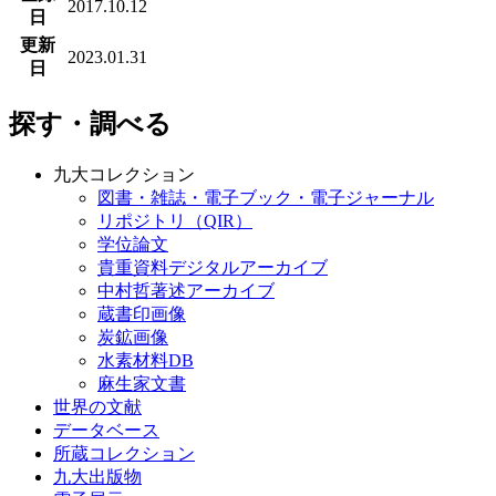
2017.10.12
日
更新
2023.01.31
日
探す・調べる
九大コレクション
図書・雑誌・電子ブック・電子ジャーナル
リポジトリ（QIR）
学位論文
貴重資料デジタルアーカイブ
中村哲著述アーカイブ
蔵書印画像
炭鉱画像
水素材料DB
麻生家文書
世界の文献
データベース
所蔵コレクション
九大出版物