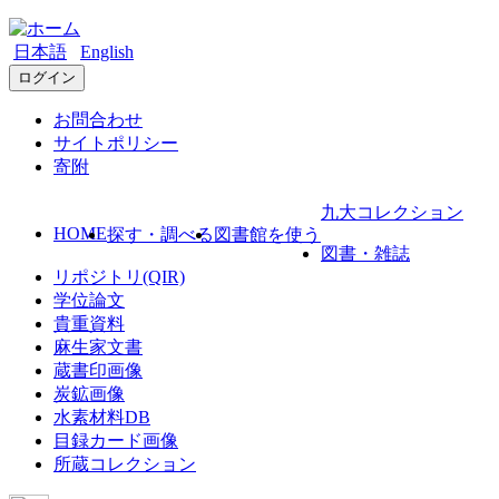
日本語
English
ログイン
お問合わせ
サイトポリシー
寄附
九大コレクション
HOME
探す・調べる
図書館を使う
図書・雑誌
リポジトリ(QIR)
学位論文
貴重資料
麻生家文書
蔵書印画像
炭鉱画像
水素材料DB
目録カード画像
所蔵コレクション