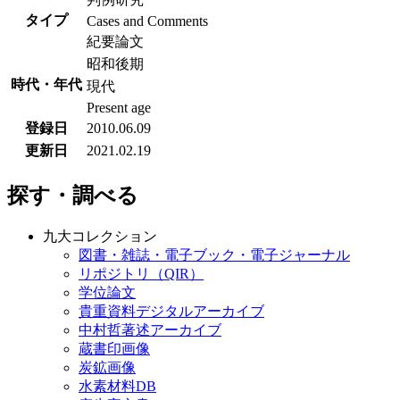
タイプ
Cases and Comments
紀要論文
昭和後期
時代・年代
現代
Present age
登録日
2010.06.09
更新日
2021.02.19
探す・調べる
九大コレクション
図書・雑誌・電子ブック・電子ジャーナル
リポジトリ（QIR）
学位論文
貴重資料デジタルアーカイブ
中村哲著述アーカイブ
蔵書印画像
炭鉱画像
水素材料DB