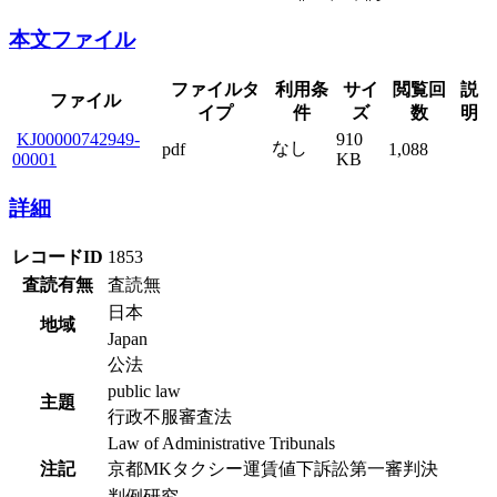
本文ファイル
ファイルタ
利用条
サイ
閲覧回
説
ファイル
イプ
件
ズ
数
明
KJ00000742949-
910
なし
pdf
1,088
00001
KB
詳細
レコードID
1853
査読有無
査読無
日本
地域
Japan
公法
public law
主題
行政不服審査法
Law of Administrative Tribunals
注記
京都MKタクシー運賃値下訴訟第一審判決
判例研究