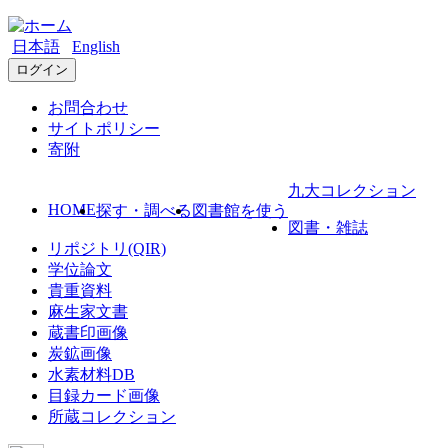
日本語
English
ログイン
お問合わせ
サイトポリシー
寄附
九大コレクション
HOME
探す・調べる
図書館を使う
図書・雑誌
リポジトリ(QIR)
学位論文
貴重資料
麻生家文書
蔵書印画像
炭鉱画像
水素材料DB
目録カード画像
所蔵コレクション