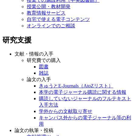
授業での施設利用（中央図書館）
授業公開・教材開発
教育情報サービス
自宅で使える電子コンテンツ
オンラインでのご相談
研究支援
文献・情報の入手
研究費での購入
図書
雑誌
論文の入手
きゅうとE-Journals（AtoZリスト）
本学の電子ジャーナル購読に関する情報
購読していないジャーナルのフルテキスト
入手方法
学外からの文献取り寄せ
キャンパス外からの電子ジャーナル等の利
用
論文の執筆・投稿