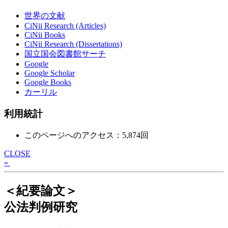
世界の文献
CiNii Research (Articles)
CiNii Books
CiNii Research (Dissertations)
国立国会図書館サーチ
Google
Google Scholar
Google Books
カーリル
利用統計
このページへのアクセス：5,874回
CLOSE
»
＜紀要論文＞
公法判例研究