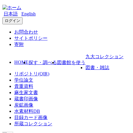
日本語
English
ログイン
お問合わせ
サイトポリシー
寄附
九大コレクション
HOME
探す・調べる
図書館を使う
図書・雑誌
リポジトリ(QIR)
学位論文
貴重資料
麻生家文書
蔵書印画像
炭鉱画像
水素材料DB
目録カード画像
所蔵コレクション