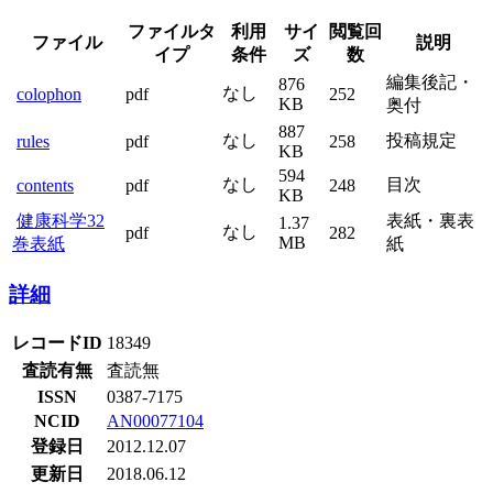
ファイル
利用
サイ
閲覧
ファイル
説明
タイプ
条件
ズ
回数
編集後記・
876
なし
colophon
pdf
252
KB
奥付
887
なし
投稿規定
rules
pdf
258
KB
594
なし
目次
contents
pdf
248
KB
健康科学
表紙・裏表
1.37
なし
pdf
282
MB
32巻表紙
紙
詳細
レコードID
18349
査読有無
査読無
ISSN
0387-7175
NCID
AN00077104
登録日
2012.12.07
更新日
2018.06.12