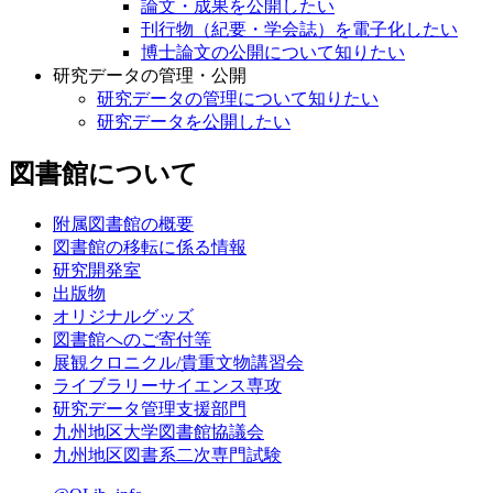
論文・成果を公開したい
刊行物（紀要・学会誌）を電子化したい
博士論文の公開について知りたい
研究データの管理・公開
研究データの管理について知りたい
研究データを公開したい
図書館について
附属図書館の概要
図書館の移転に係る情報
研究開発室
出版物
オリジナルグッズ
図書館へのご寄付等
展観クロニクル/貴重文物講習会
ライブラリーサイエンス専攻
研究データ管理支援部門
九州地区大学図書館協議会
九州地区図書系二次専門試験