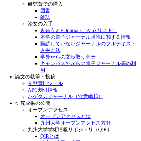
研究費での購入
図書
雑誌
論文の入手
きゅうとE-Journals（AtoZリスト）
本学の電子ジャーナル購読に関する情報
購読していないジャーナルのフルテキスト
入手方法
学外からの文献取り寄せ
キャンパス外からの電子ジャーナル等の利
用
論文の執筆・投稿
文献管理ツール
APC割引情報
ハゲタカジャーナル（注意喚起）
研究成果の公開
オープンアクセス
オープンアクセスとは
九州大学オープンアクセス方針
九州大学学術情報リポジトリ（QIR）
QIRとは