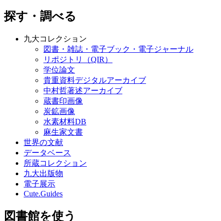
探す・調べる
九大コレクション
図書・雑誌・電子ブック・電子ジャーナル
リポジトリ（QIR）
学位論文
貴重資料デジタルアーカイブ
中村哲著述アーカイブ
蔵書印画像
炭鉱画像
水素材料DB
麻生家文書
世界の文献
データベース
所蔵コレクション
九大出版物
電子展示
Cute.Guides
図書館を使う