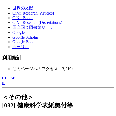
世界の文献
CiNii Research (Articles)
CiNii Books
CiNii Research (Dissertations)
国立国会図書館サーチ
Google
Google Scholar
Google Books
カーリル
利用統計
このページへのアクセス：3,219回
CLOSE
»
＜その他＞
[032] 健康科学表紙奥付等