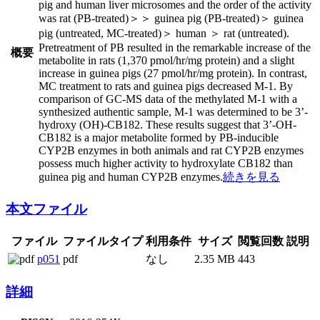
pig and human liver microsomes and the order of the activity
was rat (PB-treated)＞＞ guinea pig (PB-treated)＞ guinea
pig (untreated, MC-treated)＞ human ＞ rat (untreated).
Pretreatment of PB resulted in the remarkable increase of the
概要
metabolite in rats (1,370 pmol/hr/mg protein) and a slight
increase in guinea pigs (27 pmol/hr/mg protein). In contrast,
MC treatment to rats and guinea pigs decreased M-1. By
comparison of GC-MS data of the methylated M-1 with a
synthesized authentic sample, M-1 was determined to be 3ʼ-
hydroxy (OH)-CB182. These results suggest that 3ʼ-OH-
CB182 is a major metabolite formed by PB-inducible
CYP2B enzymes in both animals and rat CYP2B enzymes
possess much higher activity to hydroxylate CB182 than
guinea pig and human CYP2B enzymes.
続きを見る
本文ファイル
ファイル
ファイルタイプ
利用条件
サイズ
閲覧回数
説明
p051
pdf
なし
2.35 MB
443
詳細