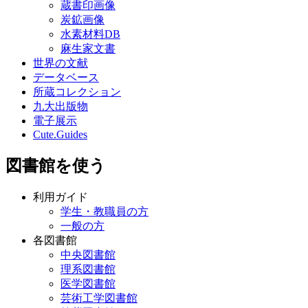
蔵書印画像
炭鉱画像
水素材料DB
麻生家文書
世界の文献
データベース
所蔵コレクション
九大出版物
電子展示
Cute.Guides
図書館を使う
利用ガイド
学生・教職員の方
一般の方
各図書館
中央図書館
理系図書館
医学図書館
芸術工学図書館