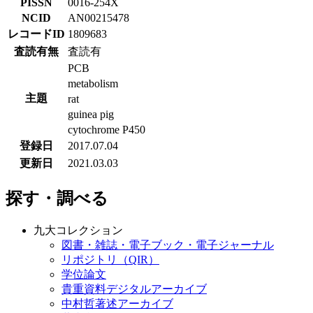
PISSN
0016-254X
NCID
AN00215478
レコードID
1809683
査読有無
査読有
PCB
metabolism
主題
rat
guinea pig
cytochrome P450
登録日
2017.07.04
更新日
2021.03.03
探す・調べる
九大コレクション
図書・雑誌・電子ブック・電子ジャーナル
リポジトリ（QIR）
学位論文
貴重資料デジタルアーカイブ
中村哲著述アーカイブ