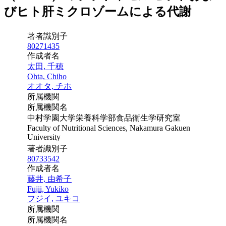
びヒト肝ミクロゾームによる代謝
著者識別子
80271435
作成者名
太田, 千穂
Ohta, Chiho
オオタ, チホ
所属機関
所属機関名
中村学園大学栄養科学部食品衛生学研究室
Faculty of Nutritional Sciences, Nakamura Gakuen
University
著者識別子
80733542
作成者名
藤井, 由希子
Fujii, Yukiko
フジイ, ユキコ
所属機関
所属機関名