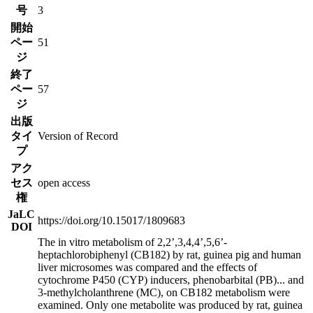
号
3
開始
ペー
51
ジ
終了
ペー
57
ジ
出版
タイ
Version of Record
プ
アク
セス
open access
権
JaLC
https://doi.org/10.15017/1809683
DOI
The in vitro metabolism of 2,2ʼ,3,4,4ʼ,5,6ʼ-
heptachlorobiphenyl (CB182) by rat, guinea pig and human
liver microsomes was compared and the effects of
cytochrome P450 (CYP) inducers, phenobarbital (PB)
...
and
3-methylcholanthrene (MC), on CB182 metabolism were
examined. Only one metabolite was produced by rat, guinea