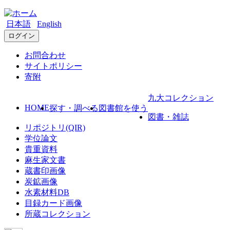
日本語
English
ログイン
お問合わせ
サイトポリシー
寄附
九大コレクション
HOME
探す・調べる
図書館を使う
図書・雑誌
リポジトリ(QIR)
学位論文
貴重資料
麻生家文書
蔵書印画像
炭鉱画像
水素材料DB
目録カード画像
所蔵コレクション