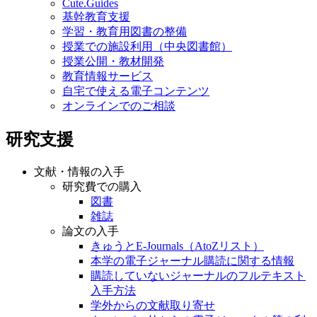
Cute.Guides
基幹教育支援
学習・教育用図書の整備
授業での施設利用（中央図書館）
授業公開・教材開発
教育情報サービス
自宅で使える電子コンテンツ
オンラインでのご相談
研究支援
文献・情報の入手
研究費での購入
図書
雑誌
論文の入手
きゅうとE-Journals（AtoZリスト）
本学の電子ジャーナル購読に関する情報
購読していないジャーナルのフルテキスト
入手方法
学外からの文献取り寄せ