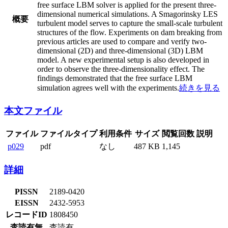
free surface LBM solver is applied for the present three-
dimensional numerical simulations. A Smagorinsky LES
概要
turbulent model serves to capture the small-scale turbulent
structures of the flow. Experiments on dam breaking from
previous articles are used to compare and verify two-
dimensional (2D) and three-dimensional (3D) LBM
model. A new experimental setup is also developed in
order to observe the three-dimensionality effect. The
findings demonstrated that the free surface LBM
simulation agrees well with the experiments.
続きを見る
本文ファイル
ファイル
ファイルタイプ
利用条件
サイズ
閲覧回数
説明
p029
pdf
なし
487 KB
1,145
詳細
PISSN
2189-0420
EISSN
2432-5953
レコードID
1808450
査読有無
査読有