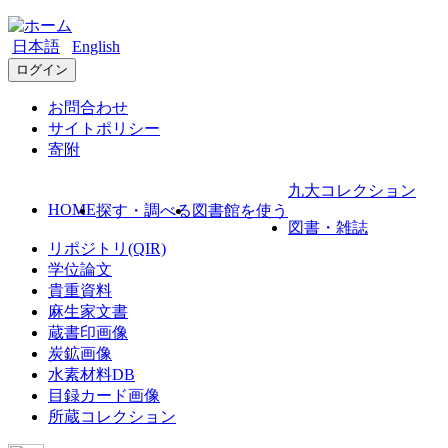
日本語
English
ログイン
お問合わせ
サイトポリシー
寄附
九大コレクション
HOME
探す・調べる
図書館を使う
図書・雑誌
リポジトリ(QIR)
学位論文
貴重資料
麻生家文書
蔵書印画像
炭鉱画像
水素材料DB
目録カード画像
所蔵コレクション