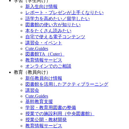
学習（学生向け）
新入生向け情報
レポート・プレゼンが上手くなりたい
語学力を高めたい／留学したい
図書館の使い方が知りたい
本をたくさん読みたい
自宅で使える電子コンテンツ
講習会・イベント
Cute.Guides
図書館TA（Cuter）
教育情報サービス
オンラインでのご相談
教育（教員向け）
新任教員向け情報
図書館を活用したアクティブラーニング
講習会
Cute.Guides
基幹教育支援
学習・教育用図書の整備
授業での施設利用（中央図書館）
授業公開・教材開発
教育情報サービス