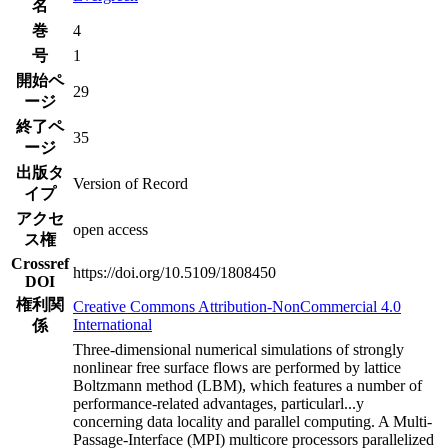
名
巻
4
号
1
開始ペ
29
ージ
終了ペ
35
ージ
出版タ
Version of Record
イプ
アクセ
open access
ス権
Crossref
https://doi.org/10.5109/1808450
DOI
権利関
Creative Commons Attribution-NonCommercial 4.0
International
係
Three-dimensional numerical simulations of strongly
nonlinear free surface flows are performed by lattice
Boltzmann method (LBM), which features a number of
performance-related advantages, particularl
...
y
concerning data locality and parallel computing. A Multi-
Passage-Interface (MPI) multicore processors parallelized