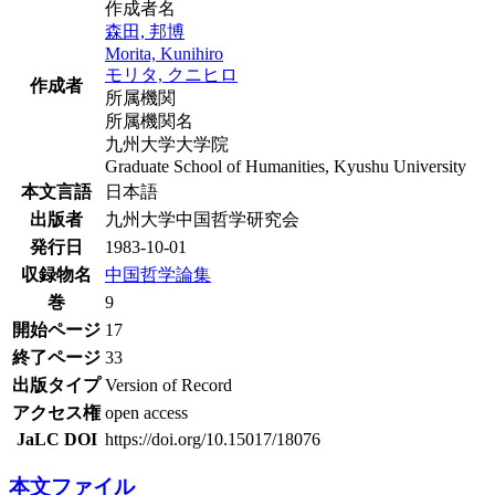
作成者名
森田, 邦博
Morita, Kunihiro
モリタ, クニヒロ
作成者
所属機関
所属機関名
九州大学大学院
Graduate School of Humanities, Kyushu University
本文言語
日本語
出版者
九州大学中国哲学研究会
発行日
1983-10-01
収録物名
中国哲学論集
巻
9
開始ページ
17
終了ページ
33
出版タイプ
Version of Record
アクセス権
open access
JaLC DOI
https://doi.org/10.15017/18076
本文ファイル