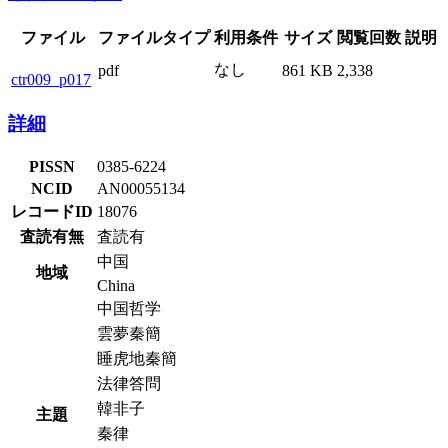
ファイル
ファイルタイプ
利用条件
サイズ
閲覧回数
説明
なし
pdf
861 KB
2,338
ctr009_p017
詳細
PISSN
0385-6224
NCID
AN00055134
レコードID
18076
査読有無
査読有
中国
地域
China
中国哲学
雲夢秦簡
睡虎地秦簡
法律答問
韓非子
主題
秦律