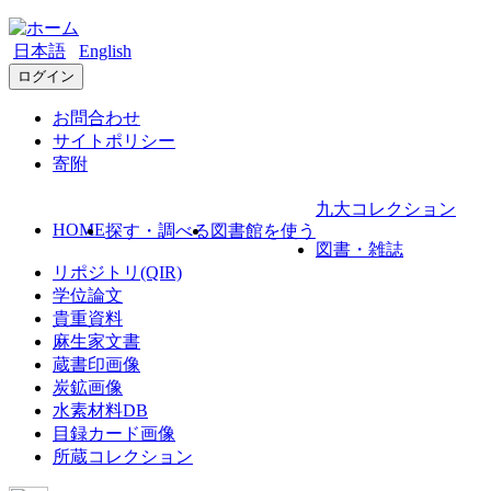
日本語
English
ログイン
お問合わせ
サイトポリシー
寄附
九大コレクション
HOME
探す・調べる
図書館を使う
図書・雑誌
リポジトリ(QIR)
学位論文
貴重資料
麻生家文書
蔵書印画像
炭鉱画像
水素材料DB
目録カード画像
所蔵コレクション