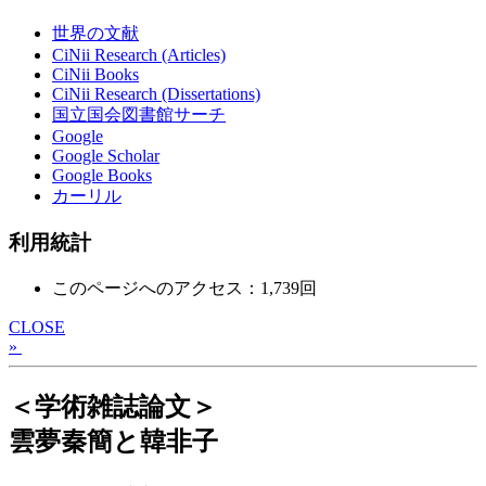
世界の文献
CiNii Research (Articles)
CiNii Books
CiNii Research (Dissertations)
国立国会図書館サーチ
Google
Google Scholar
Google Books
カーリル
利用統計
このページへのアクセス：1,739回
CLOSE
»
＜学術雑誌論文＞
雲夢秦簡と韓非子