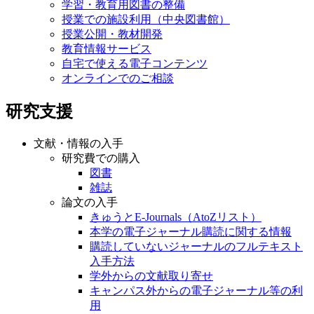
学習・教育用図書の整備
授業での施設利用（中央図書館）
授業公開・教材開発
教育情報サービス
自宅で使える電子コンテンツ
オンラインでのご相談
研究支援
文献・情報の入手
研究費での購入
図書
雑誌
論文の入手
きゅうとE-Journals（AtoZリスト）
本学の電子ジャーナル購読に関する情報
購読していないジャーナルのフルテキスト
入手方法
学外からの文献取り寄せ
キャンパス外からの電子ジャーナル等の利
用