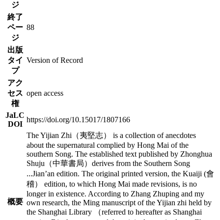
ジ
終了
ペー
88
ジ
出版
タイ
Version of Record
プ
アク
セス
open access
権
JaLC
https://doi.org/10.15017/1807166
DOI
The Yijian Zhi（夷堅志） is a collection of anecdotes
about the supernatural complied by Hong Mai of the
southern Song. The established text published by Zhonghua
Shuju（中華書局）derives from the Southern Song
...
Jian’an edition. The original printed version, the Kuaiji (會
稽） edition, to which Hong Mai made revisions, is no
longer in existence. According to Zhang Zhuping and my
概要
own research, the Ming manuscript of the Yijian zhi held by
the Shanghai Library （referred to hereafter as Shanghai