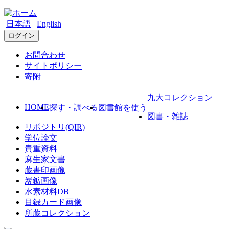
日本語
English
ログイン
お問合わせ
サイトポリシー
寄附
九大コレクション
HOME
探す・調べる
図書館を使う
図書・雑誌
リポジトリ(QIR)
学位論文
貴重資料
麻生家文書
蔵書印画像
炭鉱画像
水素材料DB
目録カード画像
所蔵コレクション