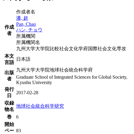
作成者名
潘, 超
Pan, Chao
作成
ハン, チョウ
者
所属機関
所属機関名
九州大学大学院比較社会文化学府国際社会文化専攻
本文
日本語
言語
九州大学大学院地球社会統合科学府
出版
Graduate School of Integrated Sciences for Global Society,
者
Kyushu University
発行
2017-02-28
日
収録
地球社会統合科学研究
物名
巻
6
開始
ペー
83