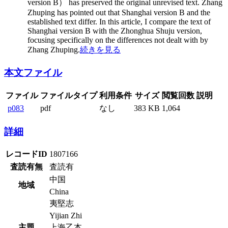
version B） has preserved the original unrevised text. Zhang
Zhuping has pointed out that Shanghai version B and the
established text differ. In this article, I compare the text of
Shanghai version B with the Zhonghua Shuju version,
focusing specifically on the differences not dealt with by
Zhang Zhuping.
続きを見る
本文ファイル
ファイル
ファイルタイプ
利用条件
サイズ
閲覧回数
説明
p083
pdf
なし
383 KB
1,064
詳細
レコードID
1807166
査読有無
査読有
中国
地域
China
夷堅志
Yijian Zhi
主題
上海乙本