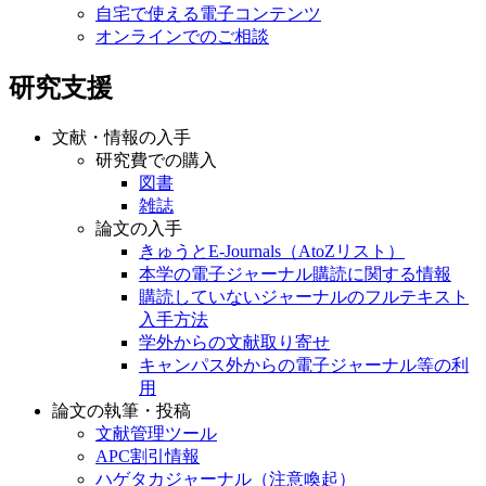
自宅で使える電子コンテンツ
オンラインでのご相談
研究支援
文献・情報の入手
研究費での購入
図書
雑誌
論文の入手
きゅうとE-Journals（AtoZリスト）
本学の電子ジャーナル購読に関する情報
購読していないジャーナルのフルテキスト
入手方法
学外からの文献取り寄せ
キャンパス外からの電子ジャーナル等の利
用
論文の執筆・投稿
文献管理ツール
APC割引情報
ハゲタカジャーナル（注意喚起）