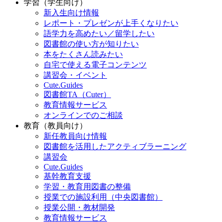
学習（学生向け）
新入生向け情報
レポート・プレゼンが上手くなりたい
語学力を高めたい／留学したい
図書館の使い方が知りたい
本をたくさん読みたい
自宅で使える電子コンテンツ
講習会・イベント
Cute.Guides
図書館TA（Cuter）
教育情報サービス
オンラインでのご相談
教育（教員向け）
新任教員向け情報
図書館を活用したアクティブラーニング
講習会
Cute.Guides
基幹教育支援
学習・教育用図書の整備
授業での施設利用（中央図書館）
授業公開・教材開発
教育情報サービス