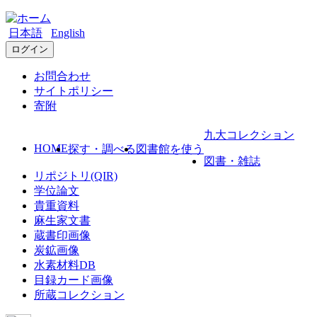
日本語
English
ログイン
お問合わせ
サイトポリシー
寄附
九大コレクション
HOME
探す・調べる
図書館を使う
図書・雑誌
リポジトリ(QIR)
学位論文
貴重資料
麻生家文書
蔵書印画像
炭鉱画像
水素材料DB
目録カード画像
所蔵コレクション