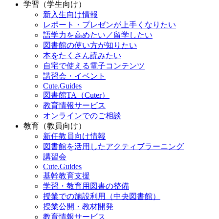
学習（学生向け）
新入生向け情報
レポート・プレゼンが上手くなりたい
語学力を高めたい／留学したい
図書館の使い方が知りたい
本をたくさん読みたい
自宅で使える電子コンテンツ
講習会・イベント
Cute.Guides
図書館TA（Cuter）
教育情報サービス
オンラインでのご相談
教育（教員向け）
新任教員向け情報
図書館を活用したアクティブラーニング
講習会
Cute.Guides
基幹教育支援
学習・教育用図書の整備
授業での施設利用（中央図書館）
授業公開・教材開発
教育情報サービス