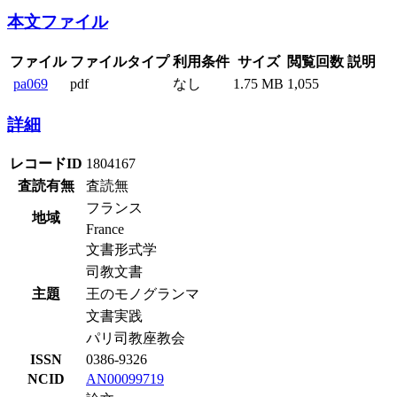
本文ファイル
ファイル
ファイルタイプ
利用条件
サイズ
閲覧回数
説明
pa069
pdf
なし
1.75 MB
1,055
詳細
レコードID
1804167
査読有無
査読無
フランス
地域
France
文書形式学
司教文書
主題
王のモノグランマ
文書実践
パリ司教座教会
ISSN
0386-9326
NCID
AN00099719