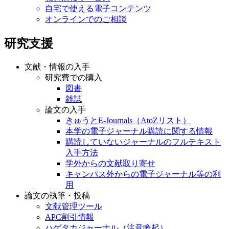
自宅で使える電子コンテンツ
オンラインでのご相談
研究支援
文献・情報の入手
研究費での購入
図書
雑誌
論文の入手
きゅうとE-Journals（AtoZリスト）
本学の電子ジャーナル購読に関する情報
購読していないジャーナルのフルテキスト
入手方法
学外からの文献取り寄せ
キャンパス外からの電子ジャーナル等の利
用
論文の執筆・投稿
文献管理ツール
APC割引情報
ハゲタカジャーナル（注意喚起）