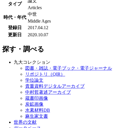
論文
タイプ
Articles
中世
時代・年代
Middle Ages
登録日
2017.04.12
更新日
2020.10.07
探す・調べる
九大コレクション
図書・雑誌・電子ブック・電子ジャーナル
リポジトリ（QIR）
学位論文
貴重資料デジタルアーカイブ
中村哲著述アーカイブ
蔵書印画像
炭鉱画像
水素材料DB
麻生家文書
世界の文献