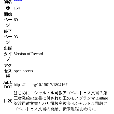
物名
巻
154
開始
ペー
69
ジ
終了
ペー
93
ジ
出版
タイ
Version of Record
プ
アク
セス
open access
権
JaLC
https://doi.org/10.15017/1804167
DOI
はじめに 1.シャルトル司教アゴベルトゥス文書 2.第
三者発給の文書に付された王のモノグランマ 3.altare
目次
譲渡司教文書とパリ司教座教会 4.シャルトル司教ア
ゴベルトゥス文書の発給、伝来過程 おわりに