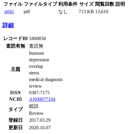
ファイル
ファイルタイプ
利用条件
サイズ
閲覧回数
説明
p041
pdf
なし
713 KB
13,610
詳細
レコードID
1800858
査読有無
査読無
burnout
depression
overlap
主題
stress
medical diagnosis
review
ISSN
0387-7175
NCID
AN00077104
総説
タイプ
Review
登録日
2017.03.29
更新日
2020.10.07