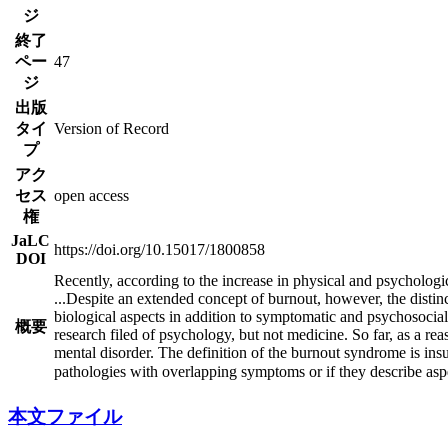
ジ
終了
ペー
47
ジ
出版
タイ
Version of Record
プ
アク
セス
open access
権
JaLC
https://doi.org/10.15017/1800858
DOI
Recently, according to the increase in physical and psychologic
...
Despite an extended concept of burnout, however, the distinc
biological aspects in addition to symptomatic and psychosocial
概要
research filed of psychology, but not medicine. So far, as a reas
mental disorder. The definition of the burnout syndrome is insu
pathologies with overlapping symptoms or if they describe aspe
本文ファイル