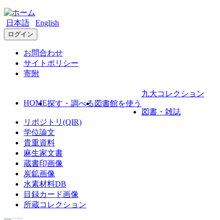
日本語
English
ログイン
お問合わせ
サイトポリシー
寄附
九大コレクション
HOME
探す・調べる
図書館を使う
図書・雑誌
リポジトリ(QIR)
学位論文
貴重資料
麻生家文書
蔵書印画像
炭鉱画像
水素材料DB
目録カード画像
所蔵コレクション