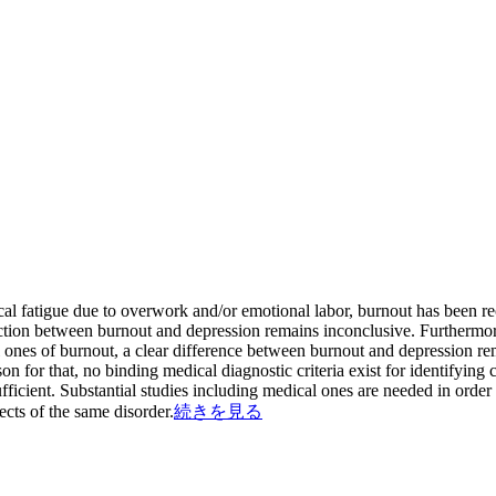
al fatigue due to overwork and/or emotional labor, burnout has been rec
tion between burnout and depression remains inconclusive. Furthermore,
 ones of burnout, a clear difference between burnout and depression re
on for that, no binding medical diagnostic criteria exist for identifying 
fficient. Substantial studies including medical ones are needed in order
cts of the same disorder.
続きを見る