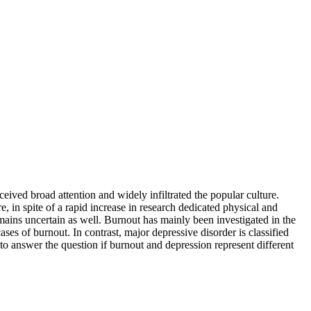
eived broad attention and widely infiltrated the popular culture.
 in spite of a rapid increase in research dedicated physical and
mains uncertain as well. Burnout has mainly been investigated in the
cases of burnout. In contrast, major depressive disorder is classified
 to answer the question if burnout and depression represent different