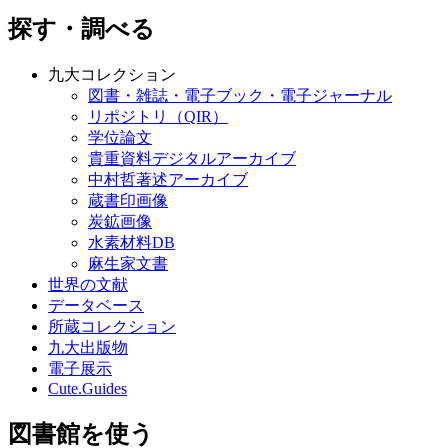
探す・調べる
九大コレクション
図書・雑誌・電子ブック・電子ジャーナル
リポジトリ（QIR）
学位論文
貴重資料デジタルアーカイブ
中村哲著述アーカイブ
蔵書印画像
炭鉱画像
水素材料DB
麻生家文書
世界の文献
データベース
所蔵コレクション
九大出版物
電子展示
Cute.Guides
図書館を使う