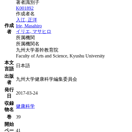
著者識別子
K001892
作成者名
入江, 正洋
作成
Irie, Masahiro
イリエ, マサヒロ
者
所属機関
所属機関名
九州大学基幹教育院
Faculty of Arts and Science, Kyushu University
本文
日本語
言語
出版
九州大学健康科学編集委員会
者
発行
2017-03-24
日
収録
健康科学
物名
巻
39
開始
ペー
41