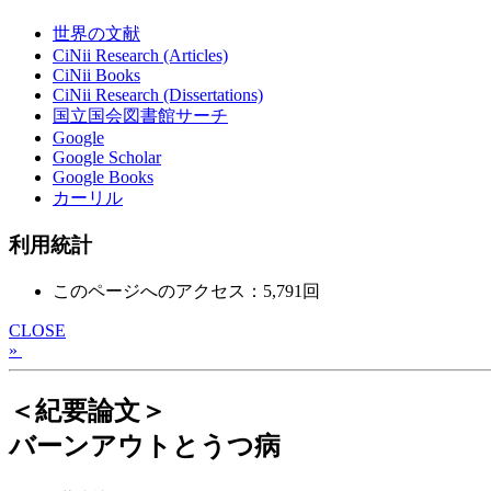
世界の文献
CiNii Research (Articles)
CiNii Books
CiNii Research (Dissertations)
国立国会図書館サーチ
Google
Google Scholar
Google Books
カーリル
利用統計
このページへのアクセス：5,791回
CLOSE
»
＜紀要論文＞
バーンアウトとうつ病