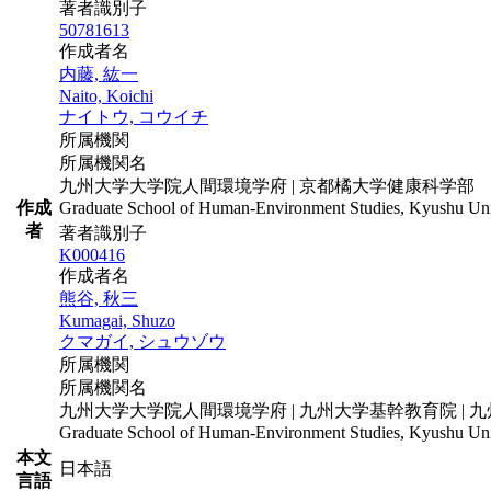
著者識別子
50781613
作成者名
内藤, 紘一
Naito, Koichi
ナイトウ, コウイチ
所属機関
所属機関名
九州大学大学院人間環境学府 | 京都橘大学健康科学部
作成
Graduate School of Human-Environment Studies, Kyushu Unive
者
著者識別子
K000416
作成者名
熊谷, 秋三
Kumagai, Shuzo
クマガイ, シュウゾウ
所属機関
所属機関名
九州大学大学院人間環境学府 | 九州大学基幹教育院 |
Graduate School of Human-Environment Studies, Kyushu Univer
本文
日本語
言語