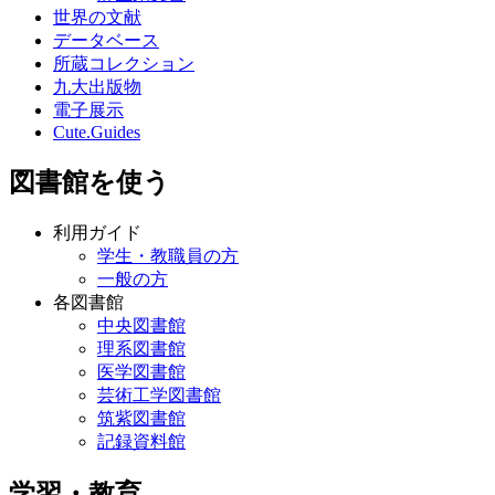
世界の文献
データベース
所蔵コレクション
九大出版物
電子展示
Cute.Guides
図書館を使う
利用ガイド
学生・教職員の方
一般の方
各図書館
中央図書館
理系図書館
医学図書館
芸術工学図書館
筑紫図書館
記録資料館
学習・教育