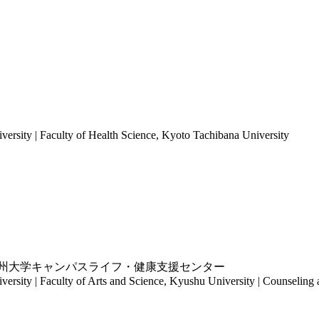
rsity | Faculty of Health Science, Kyoto Tachibana University
 九州大学キャンパスライフ・健康支援センター
sity | Faculty of Arts and Science, Kyushu University | Counseling 