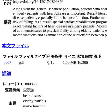
https://doi.org/10.15017/1800856
DOI
Along with the general Japanese population, patients with hear
e
...
lderly patients with heart disease is important. Recent lite
disease patients, especially in the balance function. Furthermor
risk of falling. As a result, special cardiac rehabilitation prog
概要
exacerbating factors of heart disease in elderly patients. Moreov
of countermeasures to physical frailty among elderly patients wi
motor functions and examination of the relationship between phys
本文ファイル
ファイル
ファイルタイプ
利用条件
サイズ
閲覧回数
説明
p007
pdf
なし
1.09 MB
16,306
詳細
レコードID
1800856
査読有無
査読無
heart disease
elderly patients
主題
motor function