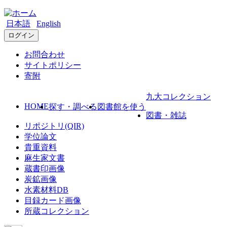
日本語
English
ログイン
お問合わせ
サイトポリシー
寄附
九大コレクション
HOME
探す・調べる
図書館を使う
図書・雑誌
リポジトリ(QIR)
学位論文
貴重資料
麻生家文書
蔵書印画像
炭鉱画像
水素材料DB
目録カード画像
所蔵コレクション