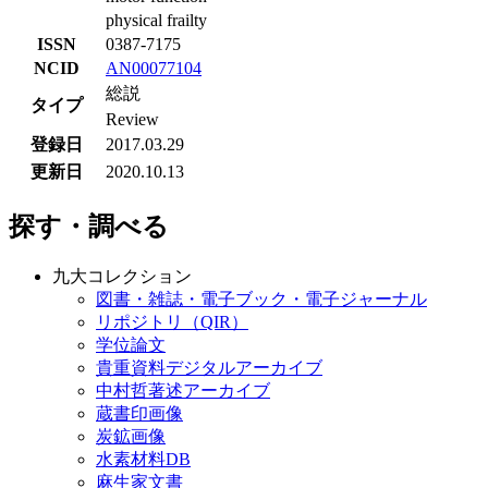
physical frailty
ISSN
0387-7175
NCID
AN00077104
総説
タイプ
Review
登録日
2017.03.29
更新日
2020.10.13
探す・調べる
九大コレクション
図書・雑誌・電子ブック・電子ジャーナル
リポジトリ（QIR）
学位論文
貴重資料デジタルアーカイブ
中村哲著述アーカイブ
蔵書印画像
炭鉱画像
水素材料DB
麻生家文書