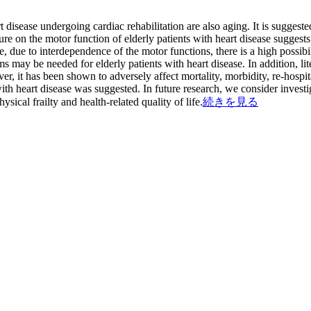
t disease undergoing cardiac rehabilitation are also aging. It is sugges
rature on the motor function of elderly patients with heart disease sugge
e, due to interdependence of the motor functions, there is a high possibil
rams may be needed for elderly patients with heart disease. In addition, li
er, it has been shown to adversely affect mortality, morbidity, re-hospital
th heart disease was suggested. In future research, we consider investiga
ical frailty and health-related quality of life.
続きを見る