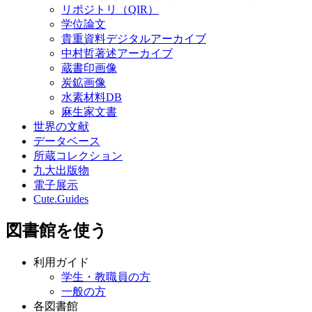
リポジトリ（QIR）
学位論文
貴重資料デジタルアーカイブ
中村哲著述アーカイブ
蔵書印画像
炭鉱画像
水素材料DB
麻生家文書
世界の文献
データベース
所蔵コレクション
九大出版物
電子展示
Cute.Guides
図書館を使う
利用ガイド
学生・教職員の方
一般の方
各図書館