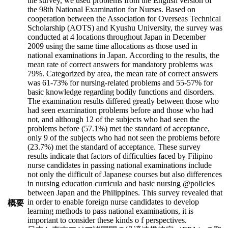
the survey, we used problems from the English version of
the 98th National Examination for Nurses. Based on
cooperation between the Association for Overseas Technical
Scholarship (AOTS) and Kyushu University, the survey was
conducted at 4 locations throughout Japan in December
2009 using the same time allocations as those used in
national examinations in Japan. According to the results, the
mean rate of correct answers for mandatory problems was
79%. Categorized by area, the mean rate of correct answers
was 61-73% for nursing-related problems and 55-57% for
basic knowledge regarding bodily functions and disorders.
The examination results differed greatly between those who
had seen examination problems before and those who had
not, and although 12 of the subjects who had seen the
problems before (57.1%) met the standard of acceptance,
only 9 of the subjects who had not seen the problems before
(23.7%) met the standard of acceptance. These survey
results indicate that factors of difficulties faced by Filipino
nurse candidates in passing national examinations include
not only the difficult of Japanese courses but also differences
in nursing education curricula and basic nursing @policies
between Japan and the Philippines. This survey revealed that
in order to enable foreign nurse candidates to develop
概要
learning methods to pass national examinations, it is
important to consider these kinds o f perspectives.