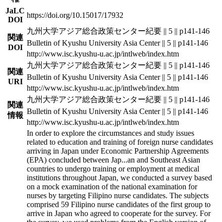
JaLC
https://doi.org/10.15017/17932
DOI
九州大学アジア総合政策センター紀要 || 5 || p141-146
関連
Bulletin of Kyushu University Asia Center || 5 || p141-146
DOI
http://www.isc.kyushu-u.ac.jp/intlweb/index.htm
九州大学アジア総合政策センター紀要 || 5 || p141-146
関連
Bulletin of Kyushu University Asia Center || 5 || p141-146
URI
http://www.isc.kyushu-u.ac.jp/intlweb/index.htm
九州大学アジア総合政策センター紀要 || 5 || p141-146
関連
Bulletin of Kyushu University Asia Center || 5 || p141-146
情報
http://www.isc.kyushu-u.ac.jp/intlweb/index.htm
In order to explore the circumstances and study issues
related to education and training of foreign nurse candidates
arriving in Japan under Economic Partnership Agreements
(EPA) concluded between Jap
...
an and Southeast Asian
countries to undergo training or employment at medical
institutions throughout Japan, we conducted a survey based
on a mock examination of the national examination for
nurses by targeting Filipino nurse candidates. The subjects
comprised 59 Filipino nurse candidates of the first group to
arrive in Japan who agreed to cooperate for the survey. For