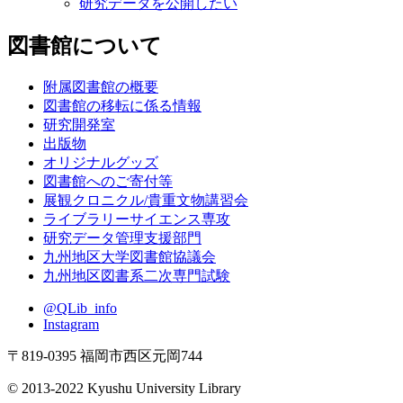
研究データを公開したい
図書館について
附属図書館の概要
図書館の移転に係る情報
研究開発室
出版物
オリジナルグッズ
図書館へのご寄付等
展観クロニクル/貴重文物講習会
ライブラリーサイエンス専攻
研究データ管理支援部門
九州地区大学図書館協議会
九州地区図書系二次専門試験
@QLib_info
Instagram
〒819-0395 福岡市西区元岡744
© 2013-2022 Kyushu University Library