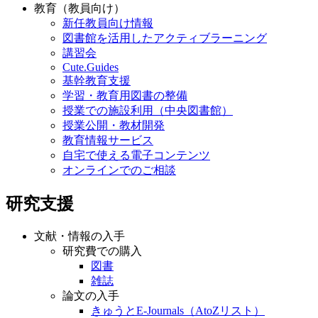
教育（教員向け）
新任教員向け情報
図書館を活用したアクティブラーニング
講習会
Cute.Guides
基幹教育支援
学習・教育用図書の整備
授業での施設利用（中央図書館）
授業公開・教材開発
教育情報サービス
自宅で使える電子コンテンツ
オンラインでのご相談
研究支援
文献・情報の入手
研究費での購入
図書
雑誌
論文の入手
きゅうとE-Journals（AtoZリスト）