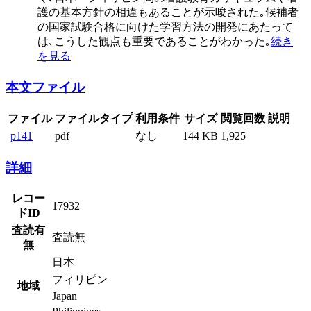
護の基本方針の相違もあることが示唆された｡候補者
の国家試験合格に向けた学習方法の開発にあたって
は､こうした観点も重要であることがわかった｡
続き
を見る
本文ファイル
ファイル
ファイルタイプ
利用条件
サイズ
閲覧回数
説明
p141
pdf
なし
144 KB
1,925
詳細
レコー
17932
ドID
査読有
査読無
無
日本
フィリピン
地域
Japan