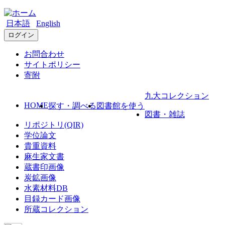
日本語
English
ログイン
お問合わせ
サイトポリシー
寄附
九大コレクション
HOME
探す・調べる
図書館を使う
図書・雑誌
リポジトリ(QIR)
学位論文
貴重資料
麻生家文書
蔵書印画像
炭鉱画像
水素材料DB
目録カード画像
所蔵コレクション