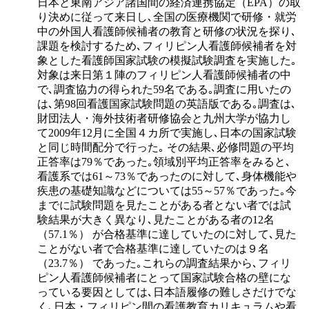
日本と東南アジア諸国間の経済連携協定（EPA）の取
り決めに従って来日し､全国の医療機関で研修・就労
中の外国人看護師候補者の教育と研修の状況を探り､
課題を検討するため､フィリピン人看護師候補者を対
象とした看護師国家試験の模擬試験調査を実施した｡
対象は来日第１陣のフィリピン人看護師候補者の中
で､調査協力の得られた59名である｡調査に用いたの
は､第98回看護国家試験問題の英語版である｡調査は､
財団法人・海外技術者研修協会と九州大学が協力し
て2009年12月に全国４カ所で実施し､日本の国家試験
と同じ時間配分で行った｡ その結果､必修問題の平均
正答率は79％であった｡領域別平均正答率をみると､
看護系では61～73％であったのに対して､身体機能や
疾患の基礎知識などについては55～57％であった｡今
までに試験問題を見たことがある者とない者では試
験結果が大きく異なり､見たことがある者の12名
（57.1％） が合格基準に達していたのに対して､見た
ことがない者で合格基準に達していたのは９名
（23.7％） であった｡これらの調査結果から､フィリ
ピン人看護師候補者にとって国家試験合格の壁にな
っている要因としては､日本語履修の難しさだけでな
く､日本・フィリピン間の看護教育カリキュラムや看